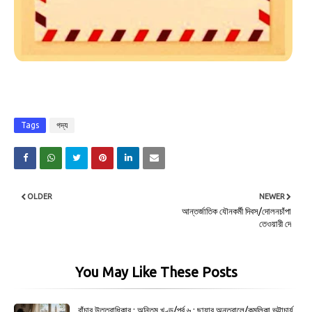
Tags
গদ্য
OLDER
NEWER
আন্তর্জাতিক যৌনকর্মী দিবস/দোলনচাঁপা
তেওয়ারী দে
You May Like These Posts
বাঁচার উত্তরাধিকার : অন্তিম খণ্ড/পর্ব ৬ : ছায়ার অন্তরালে/কমলিকা ভট্টাচার্য