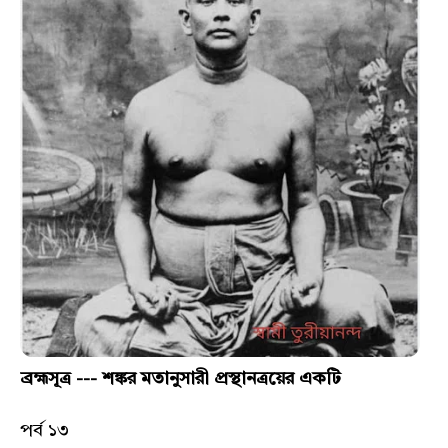
ব্রহ্মসূত্র --- শঙ্কর মতানুসারী প্রস্থানত্রয়ের একটি
পর্ব ১৩