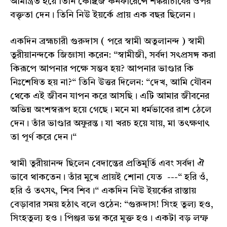
আমন্ত্রিত হয়ে তিনি কেম্ব্রিজ কনফারেন্সে শঙ্করাচার্যের ওপর
বক্তৃতা দেন। তিনি নিউ ইয়র্কে প্রায় এক বছর ছিলেন।
একদিন ব্রহ্মচারী গুরুদাস ( পরে স্বামী অতুলানন্দ ) স্বামী
তুরীয়ানন্দকে জিজ্ঞাসা করেন: “স্বামীজী, সর্বদা সৎপ্রসঙ্গ করা
কিরূপে আপনার পক্ষে সম্ভব হয়? আপনার ভাণ্ডার কি
নিঃশেষিত হয় না?“ তিনি উত্তর দিলেন: “দেখ, আমি যৌবন
থেকে এই জীবন যাপন করে আসছি। এটি আমার জীবনের
অভিন্ন অংশস্বরূপ হয়ে গেছে। মনে মা ধর্মভাবের রাশ ঠেলে
দেন। তাঁর ভাণ্ডার অফুরন্ত। যা খরচ হয়ে যায়, মা তৎক্ষণাৎ
তা পূর্ণ করে দেন।“
স্বামী তুরীয়ানন্দ ছিলেন বেদান্তের প্রতিমূর্তি এবং সর্বদা ঐ
ভাবে থাকতেন। তাঁর মুখে প্রায়ই শোনা যেত ---“ হরি ওঁ,
হরি ওঁ তৎসৎ, শিব শিব।“ একদিন নিউ ইয়র্কের রাস্তায়
বেড়াবার সময় হঠাৎ বলে ওঠেন: “গুরুদাস! সিংহ তুল্য হও,
সিংহতুল্য হও। পিঞ্জর ভগ্ন করে মুক্ত হও। একটা বড় লম্ফ