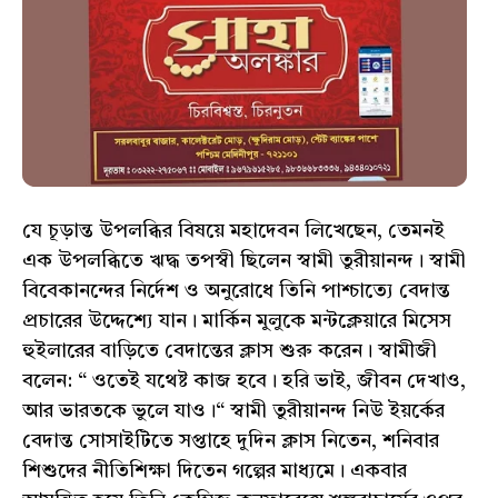
যে চূড়ান্ত উপলব্ধির বিষয়ে মহাদেবন লিখেছেন, তেমনই
এক উপলব্ধিতে ঋদ্ধ তপস্বী ছিলেন স্বামী তুরীয়ানন্দ। স্বামী
বিবেকানন্দের নির্দেশ ও অনুরোধে তিনি পাশ্চাত্যে বেদান্ত
প্রচারের উদ্দেশ্যে যান। মার্কিন মুলুকে মন্টক্লেয়ারে মিসেস
হুইলারের বাড়িতে বেদান্তের ক্লাস শুরু করেন। স্বামীজী
বলেন: “ ওতেই যথেষ্ট কাজ হবে। হরি ভাই, জীবন দেখাও,
আর ভারতকে ভুলে যাও।“ স্বামী তুরীয়ানন্দ নিউ ইয়র্কের
বেদান্ত সোসাইটিতে সপ্তাহে দুদিন ক্লাস নিতেন, শনিবার
শিশুদের নীতিশিক্ষা দিতেন গল্পের মাধ্যমে। একবার