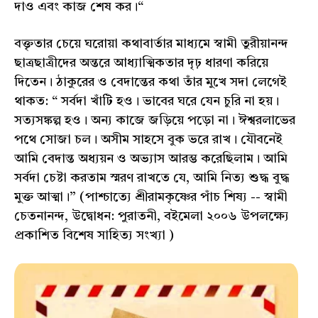
দাও এবং কাজ শেষ কর।“
বক্তৃতার চেয়ে ঘরোয়া কথাবার্তার মাধ্যমে স্বামী তুরীয়ানন্দ
ছাত্রছাত্রীদের অন্তরে আধ্যাত্মিকতার দৃঢ় ধারণা করিয়ে
দিতেন। ঠাকুরের ও বেদান্তের কথা তাঁর মুখে সদা লেগেই
থাকত: “ সর্বদা খাঁটি হও। ভাবের ঘরে যেন চুরি না হয়।
সত্যসঙ্কল্প হও। অন্য কাজে জড়িয়ে পড়ো না। ঈশ্বরলাভের
পথে সোজা চল। অসীম সাহসে বুক ভরে রাখ। যৌবনেই
আমি বেদান্ত অধ্যয়ন ও অভ্যাস আরম্ভ করেছিলাম। আমি
সর্বদা চেষ্টা করতাম স্মরণ রাখতে যে, আমি নিত্য শুদ্ধ বুদ্ধ
মুক্ত আত্মা।” (পাশ্চাত্যে শ্রীরামকৃষ্ণের পাঁচ শিষ্য -- স্বামী
চেতনানন্দ, উদ্বোধন: পুরাতনী, বইমেলা ২০০৬ উপলক্ষ্যে
প্রকাশিত বিশেষ সাহিত্য সংখ্যা )