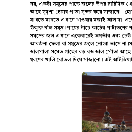
নয়, একটা সমুদ্রের পাড়ে জলের উপর চারিদিক খোল
আছে সুদৃশ্য চেয়ার পাতা সুন্দর করে সাজানো ।হ
মাখতে মাখতে এখানে খাওয়ার মজাই আলাদা।একে
উন্মুক্ত নীল সমুদ্র।পায়ের নীচে কাঠের পাটাতনের
সমুদ্রের জল এখানে একেবারেই অগভীর এবং ঢেউ ব
আবর্জনা ফেলা বা সমুদ্রের জলে নোংরা ভাসে না।সমু
ডালপালা সমেত গাছের বড় বড় ডাল পোঁতা আছে। আ
ধরণের খালি বোতল দিয়ে সাজানো। এই আইডিয়াটা