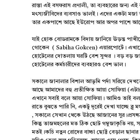
রাস্তা এই বসফরাস প্রণালী, তা ব্যবহারের জন্য এ
মৎস্যজীবিদের ব্যবসাও ভালই। এদের একটা মজা আছ
তার একপাশে আছে ইউরোপ আর অপর পাশে আছে 
যাই হোক বোডরামকে বিদায় জানিয়ে ঊড়ন্ত পাখীতে চড়
গোকেন ( Sabiha Gokcen) এয়ারপোর্টে। এখান
হোটেলের দোতলায় ঘরটি বেশ সুন্দর । বড় বড় জ
হোটেলের কর্মচারীদের ব্যবহারও বেশ ভাল।
সকালে জানালার বিশাল আভূমি পর্দা সরিয়ে দেখ
আছে আমাদের বহু প্রতীক্ষিত আয়া সোফিয়া (এটা
এখানে সবাই বলে আয়া সোফিয়া। আমিও তাই বল
রাতে বুঝতে পারি নি, একটু দূরেই দেখা যাচ্ছে ব
, সকালে সেখান থেকে উঠছে আজানের সুর।প্রসঙ্গক
কিন্তু তাজমহলের মত ঠিক ছোট গম্বুজাকৃতি নয়, স
মতই।কচি নতুন রোদের বাচ্চা ছোট্ট বেড়াল ছানার