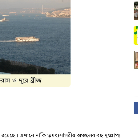
য়েছে। এখানে নাকি ভূমধ্যসাগরীয় অঞ্চলের বহু দুষ্প্রাপ্য