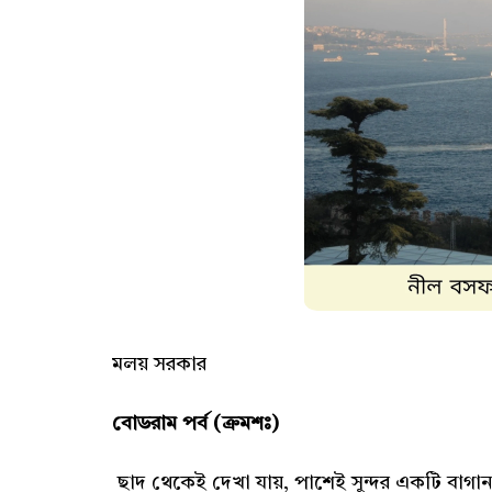
মলয় সরকার
বোডরাম পর্ব (ক্রমশঃ)
ছাদ থেকেই দেখা যায়, পাশেই সুন্দর একটি বাগান র