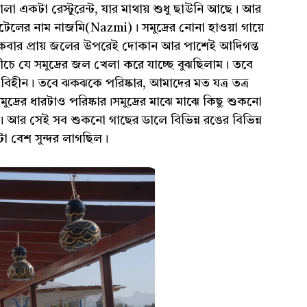
া একটা রেস্টুরেন্ট, যার মাথায় শুধু ছাউনি আছে। আর
োটেলের নাম নাজমি(Nazmi)। সমুদ্রের নোনা হাওয়া গায়ে
বার প্রায় জলের উপরেই দোকান আর পাশেই আদিগন্ত
 নীচে যে সমুদ্রের জল খেলা করে যাচ্ছে বুঝছিলাম। তবে
িহীন। তবে ঝকঝকে পরিষ্কার, আমাদের মত যত্র তত্র
দ্রের ধারটাও পরিষ্কার।সমুদ্রের মাঝে মাঝে কিছু শুকনো
র সেই সব শুকনো গাছের ডালে বিভিন্ন রঙের বিভিন্ন
 বেশ সুন্দর লাগছিল।