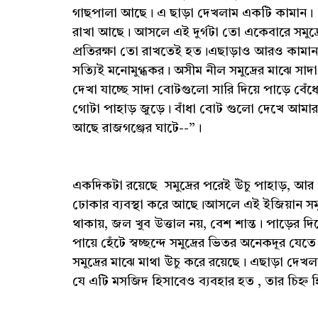
গাছপালা আছে। এ ছাড়া দেখলাম একটি কামান। সেট
রাখা আছে। আসলে এই দুর্গটা তো একেবারে সমুদ্রে
প্রতিরক্ষা তো রাখতেই হত।এছাড়াও আরও কামান 
সত্যিই মনোমুগ্ধকর। অসীম নীল সমুদ্রের মাঝে সাদ
দেখা যাচ্ছে সাদা বোটগুলো সারি দিয়ে পাড়ে বেঁধ
গোটা পাহাড় জুড়ে। বাঁধা বোট গুলো দেখে আমার ম
আছে রাজগঞ্জের ঘাটে--”।
একদিকটা রয়েছে সমুদ্রের পরেই উঁচু পাহাড়, আর এ
ঢোকার ব্যবস্থা করে আছে।আসলে এই ইজিয়ান সমু
থাকায়, জল খুব উত্তাল নয়, বেশ শান্ত। পাড়ের 
পায়ে হেঁটে স্বচ্ছন্দে সমুদ্রের ভিতর অনেকদূর
সমুদ্রের মাঝে মাথা উঁচু করে রয়েছে। এছাড়া 
যে এটি মসজিদ হিসাবেও ব্যবহার হত , তার চিহ