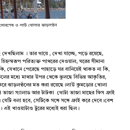
ে দেখছিলাম । তার গায়ে , দেখা যাচ্ছে, পড়ে রয়েছে,
িহ্নস্বরূপ পরিত্যক্ত পাথরের দেওয়াল, ঘরের সীমানা
 কি, যেখানে পেরেছে পাহাড়ে ঘর বানিয়েই থাকত না কি,
ের মধ্যে মাথার উপর থেকে ঝুলছে বিভিন্ন আকৃতির,
 করে ঝাড়লণ্ঠনের মত করা রয়েছে।লাউ কুমড়োর খোলা
তাজা স্যালাড আর টাটকা গোটা তাজা মাছের ফিস ফ্রাই
 যেটি বলা হবে, সেটিকে সঙ্গে সঙ্গে ফ্রাই করে দেবে।বেশ
 এই খাওয়াটাও টুরের মধ্যেই ধরা ছিল।