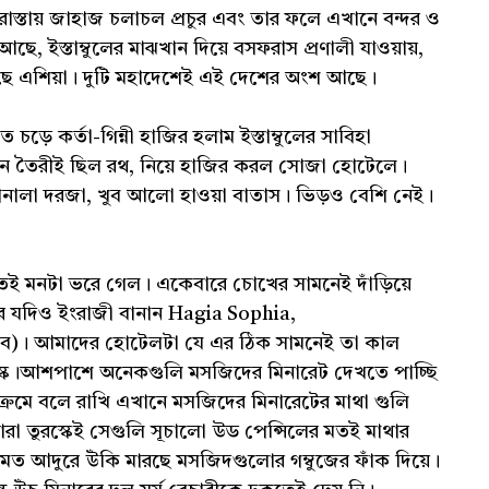
ই রাস্তায় জাহাজ চলাচল প্রচুর এবং তার ফলে এখানে বন্দর ও
ে, ইস্তাম্বুলের মাঝখান দিয়ে বসফরাস প্রণালী যাওয়ায়,
এশিয়া। দুটি মহাদেশেই এই দেশের অংশ আছে।
ে কর্তা-গিন্নী হাজির হলাম ইস্তাম্বুলের সাবিহা
ে তৈরীই ছিল রথ, নিয়ে হাজির করল সোজা হোটেলে।
ানালা দরজা, খুব আলো হাওয়া বাতাস। ভিড়ও বেশি নেই।
তেই মনটা ভরে গেল। একেবারে চোখের সামনেই দাঁড়িয়ে
র যদিও ইংরাজী বানান Hagia Sophia,
ব)। আমাদের হোটেলটা যে এর ঠিক সামনেই তা কাল
্লু মস্ক।আশপাশে অনেকগুলি মসজিদের মিনারেট দেখতে পাচ্ছি
্রমে বলে রাখি এখানে মসজিদের মিনারেটের মাথা গুলি
ারা তুরস্কেই সেগুলি সূচালো উড পেন্সিলের মতই মাথার
 মত আদুরে উঁকি মারছে মসজিদগুলোর গম্বুজের ফাঁক দিয়ে।