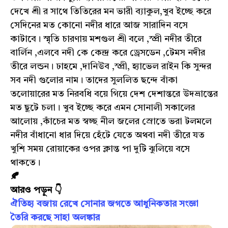
দেখে শ্রী র সাথে তিতিরের মন ভারী ব্যাকুল,খুব ইচ্ছে করে
সেদিনের মত কোনো নদীর ধারে আজ সারাদিন বসে
কাটাবে। স্মৃতি চারণায় মশগুল শ্রী বলে ,স্প্রী নদীর তীরে
বার্লিন ,এলবে নদী কে কেন্দ্র করে ড্রেসডেন ,টেমস নদীর
তীরে লন্ডন। ঢাহমে ,দানিউব ,স্প্রী, হ্যাভেল রাইন কি সুন্দর
সব নদী গুলোর নাম। তাদের সুললিত ছন্দে বাঁকা
তলোয়ারের মত নিরবধি বয়ে গিয়ে দেশ দেশান্তরে উদভ্রান্তের
মত ছুটে চলা। খুব ইচ্ছে করে এমন সোনালী সকালের
আলোয় ,কাঁচের মত স্বচ্ছ নীল জলের স্রোতে ভরা টলমলে
নদীর বাঁধানো ধার দিয়ে হেঁটে যেতে অথবা নদী তীরে যত
খুশি সময় রোয়াকের ওপর ক্লান্ত পা দুটি ঝুলিয়ে বসে
থাকতে।
🍂
আরও পড়ুন 👇
ঐতিহ্য বজায় রেখে সোনার জগতে আধুনিকতার সংজ্ঞা
তৈরি করছে সাহা অলঙ্কার