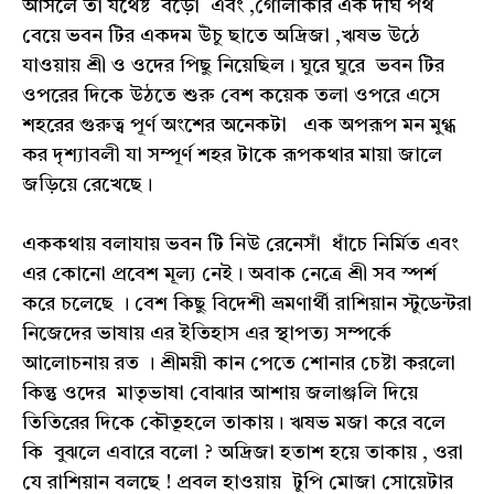
আসলে তা যথেষ্ট বড়ো এবং ,গোলাকার এক দীর্ঘ পথ
বেয়ে ভবন টির একদম উঁচু ছাতে অদ্রিজা ,ঋষভ উঠে
যাওয়ায় শ্রী ও ওদের পিছু নিয়েছিল। ঘুরে ঘুরে ভবন টির
ওপরের দিকে উঠতে শুরু বেশ কয়েক তলা ওপরে এসে
শহরের গুরুত্ব পূর্ণ অংশের অনেকটা এক অপরূপ মন মুগ্ধ
কর দৃশ্যাবলী যা সম্পূর্ণ শহর টাকে রূপকথার মায়া জালে
জড়িয়ে রেখেছে।
এককথায় বলাযায় ভবন টি নিউ রেনেসাঁ ধাঁচে নির্মিত এবং
এর কোনো প্রবেশ মূল্য নেই। অবাক নেত্রে শ্রী সব স্পর্শ
করে চলেছে । বেশ কিছু বিদেশী ভ্রমণার্থী রাশিয়ান স্টুডেন্টরা
নিজেদের ভাষায় এর ইতিহাস এর স্থাপত্য সম্পর্কে
আলোচনায় রত । শ্রীময়ী কান পেতে শোনার চেষ্টা করলো
কিন্তু ওদের মাতৃভাষা বোঝার আশায় জলাঞ্জলি দিয়ে
তিতিরের দিকে কৌতূহলে তাকায়। ঋষভ মজা করে বলে
কি বুঝলে এবারে বলো ? অদ্রিজা হতাশ হয়ে তাকায় , ওরা
যে রাশিয়ান বলছে ! প্রবল হাওয়ায় টুপি মোজা সোয়েটার