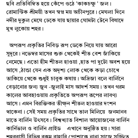
ছবি প্রতিবিম্বিত হয়ে কেঁপে ওঠে 'কাকচক্ষু ' জল।
রোমান্টিক শ্রীময়ী তখন স্বপ্ন ময় অচীনপুরে। মেঘলা দিনে
নদীর দুকুল মেঘে ঢেকে যায় ছায়ার ঘোমটা টেনে বিষাদে
মুখ লুকোয় শহর।
অপরূপ প্রকৃতির নিবিড় রূপ ডেকে নিয়ে যায় আরো
সুদূরে। নভেম্বর মাসের শুরু থেকেই শীত বেশ জাঁকিয়ে
নেমেছে। এতো হীম শীতল হাওয়া ,হাত পা দুটো অবশ হয়ে
আসে ,ঠান্ডা যেন এক অদৃশ্য লোক থেকে কড়া চোখে
তাকিয়ে থেকে শুধুই চাবুক কষায়। অদ্রিজা বলে বার্লিনে
বেড়ানোর জন্য জুন -জুলাই মাস আদর্শ সময়। তখন গরম
কালের আবহাওয়ায় প্রকৃতিতে অপরূপ রূপের লাবণ্য
আসে। এমন বিরক্তিকর তীক্ষ্ন শীতল হাওয়ার দংশন
থাকেনা। সেই সময় প্রকৃতির সাথে তাল মিলিয়ে জনমানব
মাতে বার্লিন উৎসবে। বিশ্বখ্যাত বিশাল আয়োজনের বার্লিন
কার্নিভাল ও বার্লিন প্রাইড এখানে অনুষ্ঠিত হয়। সারা
শহরবাসী বিভিন্ন রকম বাহারি পোশাকে নানা সাজে সজ্জিত