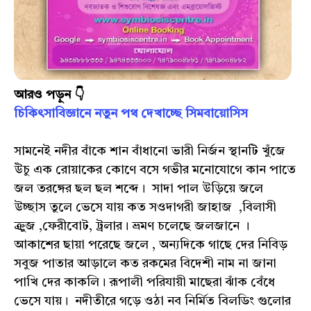
আরও পড়ুন 👇
চিকিৎসাবিজ্ঞানে নতুন পথ দেখাচ্ছে সিমবায়োসিস
সামনেই নদীর বাঁকে শান বাঁধানো ভারী নির্জন স্থানটি খুঁজে
উঁচু এক রোয়াকের কোণে বসে গভীর মনোযোগে কান পাতে
জল তরঙ্গের ছল ছল শব্দে। সাদা পাল উড়িয়ে জলে
উচ্ছাস তুলে ভেসে যায় কত সওদাগরী জাহাজ ,বিলাসী
ক্র্রুজ ,ফেরীবোট, ট্রলার। ভ্রমণ চলেছে জলজানে ।
আকাশের ছায়া পরেছে জলে , অন্যদিকে গাছে দের নিবিড়
সবুজ পাতার আড়ালে কত রকমের বিদেশী নাম না জানা
পাখি দের কাকলি। রূপালী পরিযায়ী মাছেরা ঝাঁক বেঁধে
ভেসে যায়। নদীতীরে গড়ে ওঠা নব নির্মিত বিলডিং গুলোর