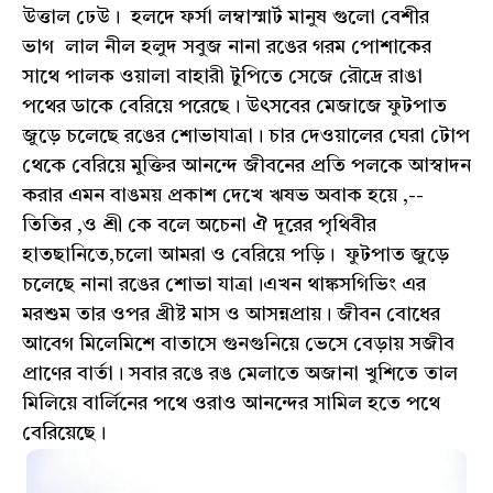
উত্তাল ঢেউ। হলদে ফর্সা লম্বাস্মার্ট মানুষ গুলো বেশীর
ভাগ লাল নীল হলুদ সবুজ নানা রঙের গরম পোশাকের
সাথে পালক ওয়ালা বাহারী টুপিতে সেজে রৌদ্রে রাঙা
পথের ডাকে বেরিয়ে পরেছে। উৎসবের মেজাজে ফুটপাত
জুড়ে চলেছে রঙের শোভাযাত্রা। চার দেওয়ালের ঘেরা টোপ
থেকে বেরিয়ে মুক্তির আনন্দে জীবনের প্রতি পলকে আস্বাদন
করার এমন বাঙময় প্রকাশ দেখে ঋষভ অবাক হয়ে ,--
তিতির ,ও শ্রী কে বলে অচেনা ঐ দূরের পৃথিবীর
হাতছানিতে,চলো আমরা ও বেরিয়ে পড়ি। ফুটপাত জুড়ে
চলেছে নানা রঙের শোভা যাত্রা।এখন থাঙ্কসগিভিং এর
মরশুম তার ওপর খ্রীষ্ট মাস ও আসন্নপ্রায়। জীবন বোধের
আবেগ মিলেমিশে বাতাসে গুনগুনিয়ে ভেসে বেড়ায় সজীব
প্রাণের বার্তা। সবার রঙে রঙ মেলাতে অজানা খুশিতে তাল
মিলিয়ে বার্লিনের পথে ওরাও আনন্দের সামিল হতে পথে
বেরিয়েছে।