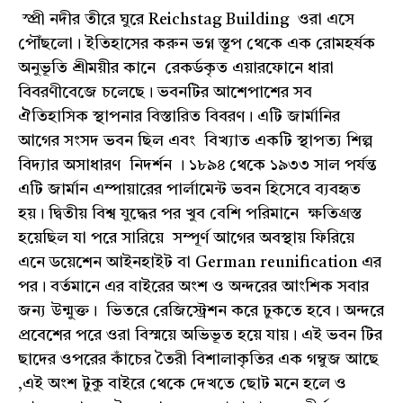
স্প্রী নদীর তীরে ঘুরে Reichstag Building ওরা এসে
পৌঁছলো। ইতিহাসের করুন ভগ্ন স্তূপ থেকে এক রোমহর্ষক
অনুভূতি শ্ৰীময়ীর কানে রেকর্ডকৃত এয়ারফোনে ধারা
বিবরণীবেজে চলেছে। ভবনটির আশেপাশের সব
ঐতিহাসিক স্থাপনার বিস্তারিত বিবরণ। এটি জার্মানির
আগের সংসদ ভবন ছিল এবং বিখ্যাত একটি স্থাপত্য শিল্প
বিদ্যার অসাধারণ নিদর্শন । ১৮৯৪ থেকে ১৯৩৩ সাল পর্যন্ত
এটি জার্মান এম্পায়ারের পার্লামেন্ট ভবন হিসেবে ব্যবহৃত
হয়। দ্বিতীয় বিশ্ব যুদ্ধের পর খুব বেশি পরিমানে ক্ষতিগ্রস্ত
হয়েছিল যা পরে সারিয়ে সম্পূর্ণ আগের অবস্থায় ফিরিয়ে
এনে ডয়েশেন আইনহাইট বা German reunification এর
পর। বর্তমানে এর বাইরের অংশ ও অন্দরের আংশিক সবার
জন্য উন্মুক্ত। ভিতরে রেজিস্ট্রেশন করে ঢুকতে হবে। অন্দরে
প্রবেশের পরে ওরা বিস্ময়ে অভিভূত হয়ে যায়। এই ভবন টির
ছাদের ওপরের কাঁচের তৈরী বিশালাকৃতির এক গম্বুজ আছে
,এই অংশ টুকু বাইরে থেকে দেখতে ছোট মনে হলে ও