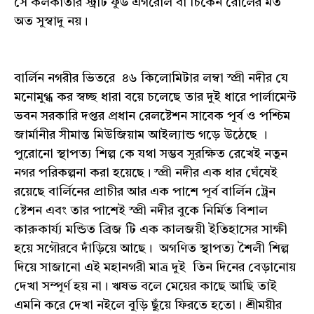
সে কলকাতার স্ট্রীট ফুড এগরোল বা চিকেন রোলের মত
অত সুস্বাদু নয়।
বার্লিন নগরীর ভিতরে ৪৬ কিলোমিটার লম্বা স্প্রী নদীর যে
মনোমুগ্ধ কর স্বচ্ছ ধারা বয়ে চলেছে তার দুই ধারে পার্লামেন্ট
ভবন সরকারি দপ্তর প্রধান রেলষ্টেশন সাবেক পূর্ব ও পশ্চিম
জার্মানীর সীমান্ত মিউজিয়াম আইল্যান্ড গড়ে উঠেছে ।
পুরোনো স্থাপত্য শিল্প কে যথা সম্ভব সুরক্ষিত রেখেই নতুন
নগর পরিকল্পনা করা হয়েছে। স্প্রী নদীর এক ধার ঘেঁষেই
রয়েছে বার্লিনের প্রাচীর আর এক পাশে পূর্ব বার্লিন ট্রেন
ষ্টেশন এবং তার পাশেই স্প্রী নদীর বুকে নির্মিত বিশাল
কারুকার্য্য মন্ডিত ব্রিজ টি এক কালজয়ী ইতিহাসের সাক্ষী
হয়ে সগৌরবে দাঁড়িয়ে আছে। অগণিত স্থাপত্য শৈলী শিল্প
দিয়ে সাজানো এই মহানগরী মাত্র দুই তিন দিনের বেড়ানোয়
দেখা সম্পূর্ণ হয় না। ঋষভ বলে মেয়ের কাছে আছি তাই
এমনি করে দেখা নইলে বুড়ি ছুঁয়ে ফিরতে হতো। শ্রীময়ীর