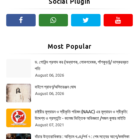
Social Plugin
Most Popular
ড. গোবিন্দ প্রসাদ কর (অধ্যাপক, লোকগবেষক, পাঁশকুড়া)/ ভাস্করব্রত
পতি
August 06, 2026
বাইশে শ্রাবণ/অসিতরঞ্জন ঘোষ
August 06, 2026
রাষ্ট্রীয় মূল্যায়ন ও স্বীকৃতি পরিষদ (NAAC) এর মূল্যায়ন ও স্বীকৃতি:
উদ্দেশ্য ও প্রস্তুতি - কলেজ ভিত্তিক অভিজ্ঞতা /সজল কুমার মাইতি
August 07, 2021
বাঁচার উত্তরাধিকার : অন্তিম খণ্ড/পর্ব ৭ : শেষ সত্যের আগে/কমলিকা