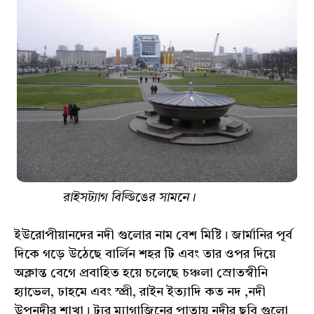
রাইসট্যাগ বিল্ডিঙের সামনে।
ইউরোপীয়ানদের নদী গুলোর নাম বেশ মিষ্টি। জার্মানির পূর্ব
দিকে গড়ে উঠেছে বার্লিন শহর টি এবং তার ওপর দিয়ে
অক্লান্ত বেগে প্রবাহিত হয়ে চলেছে চঞ্চলা স্রোতস্বীনি
হ্যাভেল, ঢাহমে এবং স্প্রী, রাইন ইত্যাদি কত নদ ,নদী
উপনদীর শাখা। ট্যুর ম্যাগাজিনের পাতায় নদীর ছবি গুলো