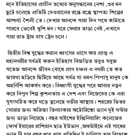
মনে ইতিহাসের প্রাচীন তথ্যের অনুসন্ধানের নেশা ,ওর মন
ছুটে চলেছে প্রতিটি দেওয়ালের রন্ধ্রে রন্ধ্রে স্থাপত্য শিল্পের
আশ্চর্য্য শৈলী তে। দেখার আনন্দে সারা দিন পথে কাটাতে
পারবে ভেবেই খুশি মন। ঘরে ফেরার তাড়া নেই ,এখানে
সারা রাত ট্রাম বাস ট্রেন চলে।
দ্বিতীয় বিশ্ব যুদ্ধের করাল ধ্বংসের গ্রাসে ক্ষয় প্রাপ্ত এ
মহানগরীর সর্বত্রই করুন ইতিহাস বিজড়িত তবুও সবুজ
সতেজ আনন্দে জীবন বোধে প্রাণ চঞ্চল এ নগরী তে কত
জায়গা ছড়িয়ে ছিটিয়ে আছে সর্বত্র যা ভ্রমণ পিপাসু মানুষ কে
অহর্নিশি আকর্ষণ করে। বিধ্বংসী যুদ্ধের পরে আবার নতুন
করে নিপুন শিল্প কুশলতায় এ দেশ এবং নিজেদের কে এরা
সুসংঘঠিত করে গড়ে তুলেছে গভীর আস্থায়। শহরের ভিতর
ঘোরার জন্য অদ্রিজা তিনচাকার অটোরিক্সো ভ্যান দুই ঘন্টার
জন্য ভাড়া নিয়েছে। বছর বাইশের ইঞ্জিনিয়ারিং কলেজের
ফোর্থ ইয়ারের রাশিয়ান ছাত্র ইউভান ,অফটাইমে এই সাধের
ভ্যান টি চার বছর ধরে প্রায় প্রতিদিন ই চালিয়ে তার বিদেশে