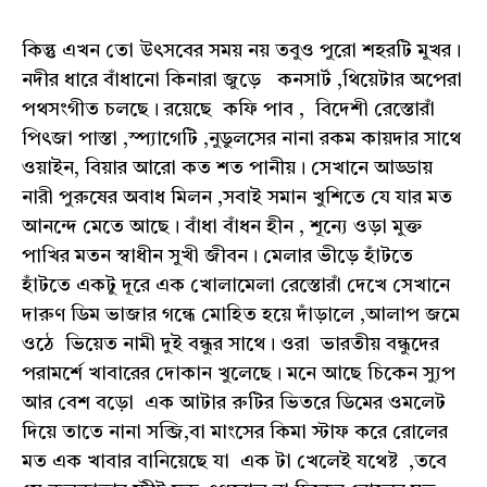
কিন্তু এখন তো উৎসবের সময় নয় তবুও পুরো শহরটি মুখর।
নদীর ধারে বাঁধানো কিনারা জুড়ে কনসার্ট ,থিয়েটার অপেরা
পথসংগীত চলছে। রয়েছে কফি পাব , বিদেশী রেস্তোরাঁ
পিৎজা পাস্তা ,স্প্যাগেটি ,নুডুলসের নানা রকম কায়দার সাথে
ওয়াইন, বিয়ার আরো কত শত পানীয়। সেখানে আড্ডায়
নারী পুরুষের অবাধ মিলন ,সবাই সমান খুশিতে যে যার মত
আনন্দে মেতে আছে। বাঁধা বাঁধন হীন , শূন্যে ওড়া মুক্ত
পাখির মতন স্বাধীন সুখী জীবন। মেলার ভীড়ে হাঁটতে
হাঁটতে একটু দূরে এক খোলামেলা রেস্তোরাঁ দেখে সেখানে
দারুণ ডিম ভাজার গন্ধে মোহিত হয়ে দাঁড়ালে ,আলাপ জমে
ওঠে ভিয়েত নামী দুই বন্ধুর সাথে। ওরা ভারতীয় বন্ধুদের
পরামর্শে খাবারের দোকান খুলেছে। মনে আছে চিকেন স্যুপ
আর বেশ বড়ো এক আটার রুটির ভিতরে ডিমের ওমলেট
দিয়ে তাতে নানা সব্জি,বা মাংসের কিমা স্টাফ করে রোলের
মত এক খাবার বানিয়েছে যা এক টা খেলেই যথেষ্ট ,তবে