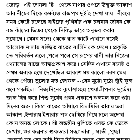
জোড়া এই জানলা টি থেকে মাথার ওপরে উন্মুক্ত আকাশ
আর নীচের দিকে কর্মব্যস্ত রাজপথ দুই ই দেখা যায়। নীরবে
সময় কেটে চলেছে বাইরের পৃথিবীর এক চলমান জীবন কে
বন্ধ কাঁচের ভিতর থেকে নিবিড় ভাবে অনুভব করার
সুযোগে। যেমন সন্ধ্যে থেকে রাত কাটে এখানে বসেই
আলোক মালায় সজ্জিত রাতের বার্লিন কে দেখে। প্রকৃতি
তে পরিবর্তন এলে ,পলে পলে সে রূপের রানী তার নিজের
খেয়ালের সাজে আত্মপ্রকাশ করে। সেদিন এখানে বসেই ও
প্রথম অবাক হয়ে দেখেছিল আকাশ ময় কালো বরণ মেঘ
থেকে পেঁজা তুলোর মত স্নোফল --যেন মুঠো মুঠো জুঁই ফুল
ঝরে পড়ছিল। নিত্যদিনের কুয়াশাচ্ছন্ন খেয়ালীপনার দূর্ভেদ্য
জাল ছিন্ন করে শিশু সূর্যের প্রথম প্রকাশে ঝলমল করে ওঠা
দিনের শুরু। কিম্বা রাতের আঁধারে ঝিলমিলি তারায় ভরা
আকাশ ,ইশারায় ইশারায় পথ দেখিয়ে নিয়ে চলে অদেখা
কোন অনন্ত লোকে। শ্রী অন্তহীন খুশিতে ঋষভ কে ডেকে
দেখায়, ওর কল্পনার শুকতারা সন্ধ্যাতারা , স্বাতী ,পুষ্যা