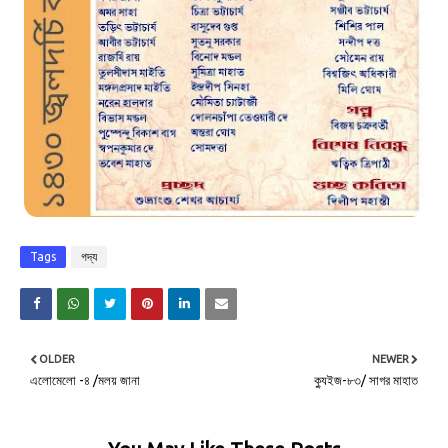
Tags
গদ্য
OLDER
NEWER
এলোমেলো -৪ /মলয় জানা
ক্যুইজ-৮৩/ সাগর মাহাত