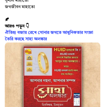
সুনীল মাহাতো
জগজীবন মাহাতো
🍂
আরও পড়ুন 👇
ঐতিহ্য বজায় রেখে সোনার জগতে আধুনিকতার সংজ্ঞা
তৈরি করছে সাহা অলঙ্কার