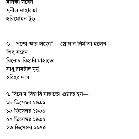
মনিকা সরেন
সুনীল মাহাতো
হরিমোহন টুডু
৬. "পড়ো আর লড়ো"— স্লোগান নির্মাতা হলেন—
শিবু সরেন
বিনোদ বিহারি মাহাতো
সাধু রামচাঁদ মুর্মু
হরিহর দাস
৭. বিনোদ বিহারি মাহাতো প্রয়াত হন—
১৮ ডিসেম্বর ১৯৯১
১৯ ডিসেম্বর ১৯৯১
২০ ডিসেম্বর ১৯৯২
২৩ ডিসেম্বর ১৯৭৫