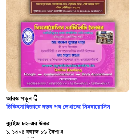
আরও পড়ুন 👇
চিকিৎসাবিজ্ঞানে নতুন পথ দেখাচ্ছে সিমবায়োসিস
ক্যুইজ ৮২-এর উত্তর
১. ১৩০৪ বঙ্গাব্দ ১৬ বৈশাখ