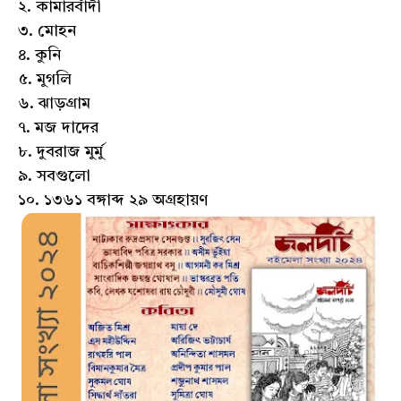
২. কামারবাঁদী
৩. মোহন
৪. কুনি
৫. মুগলি
৬. ঝাড়গ্রাম
৭. মজ দাদের
৮. দুবরাজ মুর্মু
৯. সবগুলো
১০. ১৩৬১ বঙ্গাব্দ ২৯ অগ্রহায়ণ