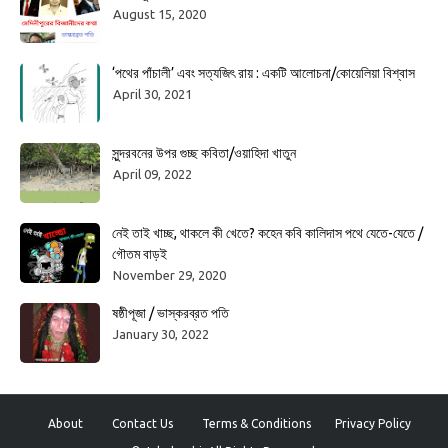
August 15, 2020
‘পথের পাঁচালী’ এবং সত্যজিৎ রায় : একটি আলোচনা/কোয়েলিয়া বিশ্বাস
April 30, 2021
সুন্দরবনের উপর গুচ্ছ কবিতা/ওয়াহিদা খাতুন
April 09, 2022
নেই তাই খাচ্ছ, থাকলে কী খেতে? কহেন কবি কালিদাস পথে যেতে-যেতে /
গৌতম বাড়ই
November 29, 2020
ষষ্ঠীপূজা / ভাস্করব্রত পতি
January 30, 2022
About
Contact Us
Terms & Conditions
Privacy Policy