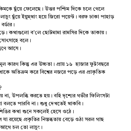
 সিকিমকে ছুঁয়ে ফেলেছে। উত্তর পশ্চিম দিকে চলে গেলে
লাচুং ছুঁয়ে ইয়ুম্থাং হয়ে জিরো পয়েন্ট। বরফ ঢাকা পাহাড়
বর্ডার।
ড়ে। কথাগুলো ব’লে ছোটমামা রামসির দিকে তাকায়।
সি সোৎসাহে বলে।
্ত্রণে আসে।
ূল কারণ কিন্তু এর উচ্চতা। প্রায় ১৬ হাজার ফুট!বছরে
াধাকে অতিক্রম করে বিশ্বের নজরে পড়ে এর প্রাকৃতিক
ফ?
য় না, উপলব্ধি করতে হয়। বহি দৃশ্যের গভীর ফিলিংসটা
 বলতে পারবি না। শুধু দেখতেই থাকবি।
 শিঙির কথা শুনে সকলেই হেসে ওঠে।
া রয়েছে প্রকৃতির নিস্তব্ধতায় বেড়ে ওঠা সরল গাছ
ুই আগে চল তো লাচুং।