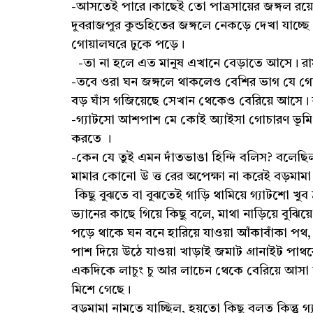
-আসতেই পারে।কাছেই তো পাত্রসায়ের জঙ্গল রয়
দুবরাজপুর কুন্ডহিতের জঙ্গলে নেকড়ে দেখা যাচ্
গোয়ালঘরে ঢুকে পড়ে।
-তা না হলে এত মানুষ এখানে বেড়াতে আসে। র
-তবে ওরা ঘন জঙ্গলে থাকলেও বেশির ভাগ যে গোচ
বড় ঘাঁস গজিয়েছে সেখান থেকেও বেরিয়ে আসে।
-গ্যাটসো আশপাশ মে কোই অ্যাইসা গোচারণ ভূমি হ
করতে ।
-কেন যে তুই এমন দাঁতভাঙা হিন্দি বলিস? বলেছ
মামার কোনো উ ত্ত রের অপেক্ষা না করেই বড়মাম
কিছু বুঝতে বা বুঝতেই গাড়ি থামিয়ে গ্যাটশো খুব 
ভ্যানের কাছে গিয়ে কিছু বলে, মাথা নাড়িয়ে বুঝ
পড়ে থাকে ঘন বনে হারিয়ে যাওয়া আঁকাবাঁকা পথ,
পাশ দিয়ে উঠে যাওয়া খাড়াই জমাট গ্রানাইট পাথর
একদিকে লাচুং চু আর লাচেন থেকে বেরিয়ে আসা লা
মিশে গেছে।
বড়মামা নামতে যাচ্ছিল, হয়তো কিছু বলত কিন্তু 