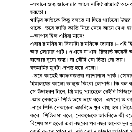
-এখানে জন্তু জানোয়ার আসে নাকি? রাস্তায়? অন
হয়তো।
গাড়ির কাউকে কিছু বলতে না দিয়ে গ্যাটসো উত্তর
থাকে। তবে কাভি কাভি নিচে নেমে আসে দেখা হ্
--আপার হিল এরিয়া মানে?
এবার রামসির মা বিষয়টা রামসিকে জানায়।– এই 
আর লোয়ার পার্ট। এখানে ন’খানা রিজার্ভ ফরেস
রাজ্যের বুনো জন্তু। না বৌদি নো চিন্তা নো ভয়।
বড়মামির মুখটা প্রশস্ত হয়ে এলো।
-তবে কাছেই কাঞ্চনজঙ্ঘা ন্যাশানাল পার্ক। সে
হিমালয়ের কালো ভালুক কিংবা লেপার্ড। কি বল গ্য
সে উদাহরণ টানে, থ্রি মান্থ প্যাহেলে রেইনি সিজ
-আর নেকড়ে? শিঙি ভয়ে ভয়ে বলে। এখনো ও ব
-নারে শিঙি নেকড়েরা এমনিতে খুব বাধ্য হয়। নিজ
করে। শিঙির মা বলে,-নেকড়েকে আরবিতে কী বল
বিশেষ গুণ হলো এরা বছরের পর বছর অনেক দূর দ
কেউ বলতে পারে না। এই তো দু হাজার আঠারো স