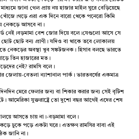
 মাধ্যমে জানা গেল প্রায় নয় হাজার মাইল ঘুরে বেড়িয়েছে
রের খোঁজে।গড়ে এরা এক দিনে বারো থেকে পনেরো কিমি
যে নেকড়ে আসবে না।
র্ড নেই।বড়মামা বেশ জোর দিয়ে বলে।যেগুলো আসে সে
ু ছোট ছোট বন্য প্রাণী। যদিও বা থাকে তবে লোকালয়
তে নেকড়ের অবস্থা খুব সঙ্কটজনক। হিসাব বলছে ভারতে
াড়ে তিন হাজারের মত।
েকড়েদের নেই? রামসি বলে।
ার জেলায়-বেতলা ন্যাশানাল পার্ক। ভারতবর্ষের একমাত্র
দিনদিন মেরে ফেলার জন্য বা শিকার করার জন্য সেই বৃটিশ
। আমেরিকা যুক্তরাষ্ট্রে তো দুশো বছর আগেই এদের শেষ
কালয়ে আসতে চায় না।-বড়মামা বলে।
েকড়ে ঢুকে পড়ে একটা ঘরে। এতক্ষণ রামসির বাবা এই
ঠিক জানি না।