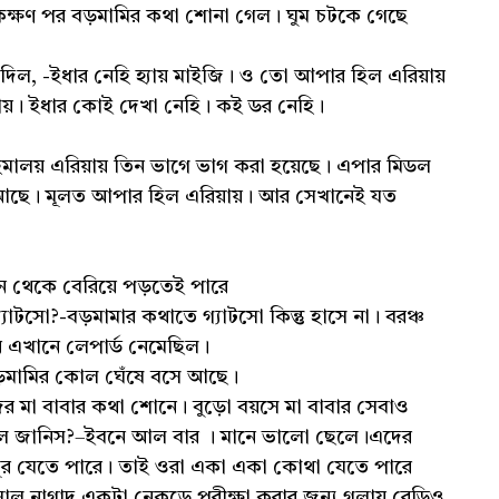
েকক্ষণ পর বড়মামির কথা শোনা গেল। ঘুম চটকে গেছে
 দিল, -ইধার নেহি হ্যায় মাইজি। ও তো আপার হিল এরিয়ায়
যায়। ইধার কোই দেখা নেহি। কই ডর নেহি।
হিমালয় এরিয়ায় তিন ভাগে ভাগ করা হয়েছে। এপার মিডল
্ট আছে। মূলত আপার হিল এরিয়ায়। আর সেখানেই যত
খান থেকে বেরিয়ে পড়তেই পারে
াটসো?-বড়মামার কথাতে গ্যাটসো কিন্তু হাসে না। বরঞ্চ
িনে এখানে লেপার্ড নেমেছিল।
ড়মামির কোল ঘেঁষে বসে আছে।
ের মা বাবার কথা শোনে। বুড়ো বয়সে মা বাবার সেবাও
ে জানিস?–ইবনে আল বার । মানে ভালো ছেলে।এদের
ূর যেতে পারে। তাই ওরা একা একা কোথা যেতে পারে
াল নাগাদ একটা নেকড়ে পরীক্ষা করার জন্য গলায় রেডিও