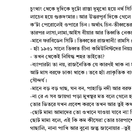
চুংথাং থেকে দুদিকে দুটো রাস্তা দুমুখো হয়ে নর্থ
লাচেন হয়ে গুরুদংমার। আর উত্তরপূর্ব দিকে গেলে 
ক’টা পেরোলেই ওপারে চিন। অর্থাৎ চিন-তীব্বতের 
তারপর লাসা,লামা,আইস বীয়ার আর তিব্বতি নেক
-মানে ফরবিডেন সিটি। তিব্বতের রাজধানী! রাম
- হ্যাঁ ১৯৫১ সালে তিব্বত চীনা কমিউনিস্টদের নিয়ন
- তখন থেকেই নিষিদ্ধ শহর তাইতো?
-ব্যাপারটা তা নয়, রাজনৈতিক যে কারণই থাক না ম
আট মাস বরফে ঢাকা থাকে। তবে হ্যাঁ প্রাকৃতিক ব
সৌন্দর্য।
-মানে বড় বড় গাছ, ঘন বন, পাহাড়ি নদী আর বর
-না রে এ সব জায়গা পড়া মুখস্থর মত বলে গেলে হ
তোর ভিতরে যখন প্রবেশ করবে তখন আর তুই কথা
-ছোট মামা আমাদের তো ওখানে যাওয়া যাবে না!
ছোট মামা বলে, এই কি কম কীসের! তোর চারপাশে য
গাছালি, নানা পাখি আর বুনো জন্তু জানোয়ার –ত