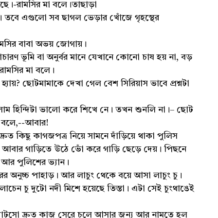
েছে।-রামসির মা বলে।তাছাড়া
ছে। তবে এগুলো সব ছাগল ভেড়ার খোঁজে গৃহস্থের
ামসির বাবা অভয় জোগায়।
ারণ ভূমি বা অনুর্বর মানে যেখানে কোনো চাষ হয় না, বড়
 রামসির মা বলে।
্যায়? ছোটমামাকে দেখা গেল বেশ সিরিয়াস ভাবে প্রশ্নটা
িলাম হিন্দিটা ভালো করে শিখে নে। তখন শুনলি না।– ছোট
া বলে,--আবার!
দ্রুত কিছু কাগজপত্র নিয়ে সামনে দাঁড়িয়ে থাকা পুলিস
িয়ে আবার গাড়িতে উঠে ভোঁ করে গাড়ি ছেড়ে দেয়। পিছনে
 আর পুলিশের ভ্যান।
ের অনুচ্চ পাহাড়। আর লাচুং থেকে বয়ে আসা লাচুং চু।
চেন চু দুটো নদী মিশে হয়েছে তিস্তা। এটা সেই চুংথাঙেই
গ্যাটসো দ্রুত কাজ সেরে চলে আসার জন্য আর নামতে হল