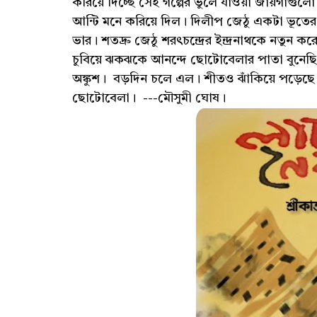
করিয়ে দিচ্ছে সেই গল্পের ভুলে যাওয়া জায়গাগুল
আন্টি মনে করিয়ে দিল। দিলীপ জেঠু একটা ভূতের গ
ভার। শতদ্রু জেঠু শরৎচন্দ্রের ইন্দ্রনাথকে নতুন
চুবিয়ে ঝকঝকে আনন্দে ছোটোবেলার পাতা বুনেছি। 
অঙ্কুশ। বড়দিন চলে এল। শীতও ঝাঁকিয়ে পড়েছ
ছোটোবেলা। ---মৌসুমী ঘোষ।