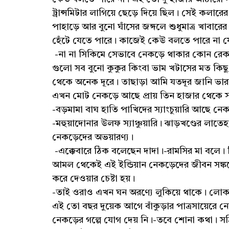
ট্রান্সমিটার লাগিয়ে ছেড়ে দিয়ে ছিল। সেই কলারের
পাহাড়ে আর বুনো ঘাঁসের জঙ্গলে শুধুমাত্র খাবা
হেঁটে যেতে পারে। কাজেই কেউ বলতে পারে না 
-না না সিকিমে সেভাবে নেকড়ে থাকার কোন রেক
গুলো সব বুনো কুকুর কিংবা ভাম খটাসের মত কিছ
থেকে অনেক দূরে। তাছাড়া আমি যতদূর জানি ভার
এখন মোট নেকড়ে আছে প্রায় তিন হাজার থেকে স
-বড়মামা বাঘ হাতি পাখিদের স্যাংচুয়ারি আছে ন
-মহুয়াদোনার উলফ স্যাঞ্চুয়ারি। ঝাড়খণ্ডের লাতেহ
নেকড়েদের অভয়ারণ্য।
-এক্কেবারে ঠিক বলেছেন দাদা।-রামসির মা বলে। 
আমল থেকেই এই ইন্ডিয়ান নেকড়েদের জীবন সঙ্কটে
করে দেওয়ার চেষ্টা হয়।
-তাই ওরাও এখন ঘন অরণ্যে লুকিয়ে থাকে। লো
এই তো বছর দুয়েক আগে বাঁকুড়ার পাত্রসায়েরে ন
নেকড়ের গল্পে যোগ দেয় নি।-তবে শোনা কথা। স