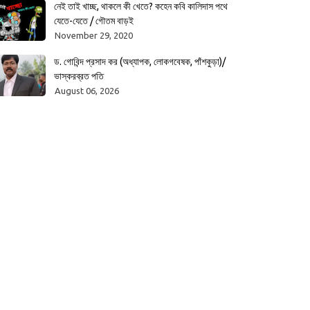
নেই তাই খাচ্ছ, থাকলে কী খেতে? কহেন কবি কালিদাস পথে
যেতে-যেতে / গৌতম বাড়ই
November 29, 2020
ড. গোবিন্দ প্রসাদ কর (অধ্যাপক, লোকগবেষক, পাঁশকুড়া)/
ভাস্করব্রত পতি
August 06, 2026