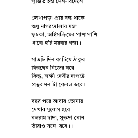
পূজিত হও দেশ-বিদেশে।
লেখাপড়া প্রায় বন্ধ থাকে
শুধু নাগরদোলায় মজা
ফুচকা, আইসক্রিমের পাশাপাশি
খাবো হরি ময়রার গজা।
সাতটি দিন কাটিয়ে ঠাকুর
ফিরছেন নিজের ঘরে
কিন্তু, লক্ষী দেবীর দাপটে
প্রভুর মন-টা কেবল ডরে।
বছর পরে আবার তোমায়
দেখার সুযোগ হবে
বলরাম দাদা, সুভদ্রা বোন
তাঁরাও সঙ্গে রবে।।