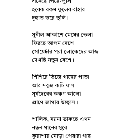
এনেছে পিঠে-পুলি
হরেক রকম ফুলের বাহার
দুহাত ভরে তুলি।
সুনীল আকাশে মেঘের ভেলা
ফিরছে আপন দেশে
সোয়েটার পরা লোকেদের আজ
দেখছি নতুন বেশে।
শিশিরে ভিজে গাছের পাতা
আর সবুজ কচি ঘাস
সূর্যদেবের করুণ আলো
প্রাণে জাগায় উচ্ছ্বাস।
শালিক, ময়না ডাকছে এখন
নতুন গানের সুরে
কুয়াশায় মোড়া পেয়ারা গাছ