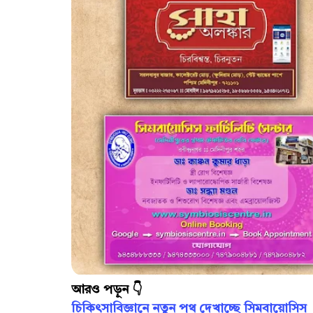
আরও পড়ুন 👇
চিকিৎসাবিজ্ঞানে নতুন পথ দেখাচ্ছে সিমবায়োসিস