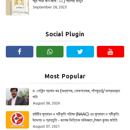
শব্দে গাঁথা মণি-মালা : ২২ / সালেহা খাতুন
September 28, 2023
Social Plugin
Most Popular
ড. গোবিন্দ প্রসাদ কর (অধ্যাপক, লোকগবেষক, পাঁশকুড়া)/ ভাস্করব্রত
পতি
August 06, 2026
রাষ্ট্রীয় মূল্যায়ন ও স্বীকৃতি পরিষদ (NAAC) এর মূল্যায়ন ও স্বীকৃতি:
উদ্দেশ্য ও প্রস্তুতি - কলেজ ভিত্তিক অভিজ্ঞতা /সজল কুমার মাইতি
August 07, 2021