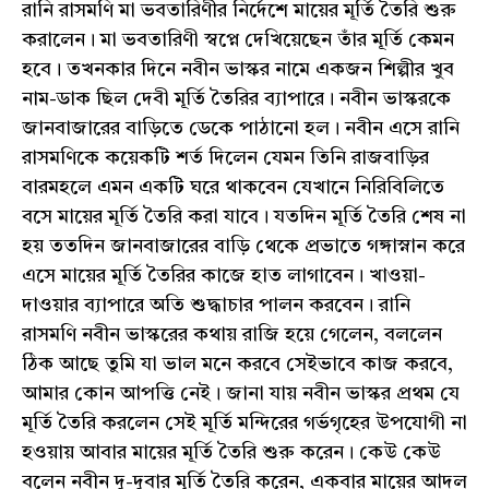
রানি রাসমণি মা ভবতারিণীর নির্দেশে মায়ের মূর্তি তৈরি শুরু
করালেন। মা ভবতারিণী স্বপ্নে দেখিয়েছেন তাঁর মূর্তি কেমন
হবে। তখনকার দিনে নবীন ভাস্কর নামে একজন শিল্পীর খুব
নাম-ডাক ছিল দেবী মূর্তি তৈরির ব্যাপারে। নবীন ভাস্করকে
জানবাজারের বাড়িতে ডেকে পাঠানো হল। নবীন এসে রানি
রাসমণিকে কয়েকটি শর্ত দিলেন যেমন তিনি রাজবাড়ির
বারমহলে এমন একটি ঘরে থাকবেন যেখানে নিরিবিলিতে
বসে মায়ের মূর্তি তৈরি করা যাবে। যতদিন মূর্তি তৈরি শেষ না
হয় ততদিন জানবাজারের বাড়ি থেকে প্রভাতে গঙ্গাস্নান করে
এসে মায়ের মূর্তি তৈরির কাজে হাত লাগাবেন। খাওয়া-
দাওয়ার ব্যাপারে অতি শুদ্ধাচার পালন করবেন। রানি
রাসমণি নবীন ভাস্করের কথায় রাজি হয়ে গেলেন, বললেন
ঠিক আছে তুমি যা ভাল মনে করবে সেইভাবে কাজ করবে,
আমার কোন আপত্তি নেই। জানা যায় নবীন ভাস্কর প্রথম যে
মূর্তি তৈরি করলেন সেই মূর্তি মন্দিরের গর্ভগৃহের উপযোগী না
হওয়ায় আবার মায়ের মূর্তি তৈরি শুরু করেন। কেউ কেউ
বলেন নবীন দু-দুবার মূর্তি তৈরি করেন, একবার মায়ের আদল