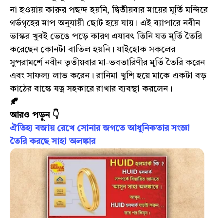
না হওয়ায় কারুর পছন্দ হয়নি, দ্বিতীয়বার মায়ের মূর্তি মন্দিরে
গর্ভগৃহের মাপ অনুযায়ী ছোট হয়ে যায়। এই ব্যাপারে নবীন
ভাস্কর খুবই ভেঙে পড়ে কারণ এযাবৎ তিনি যত মূর্তি তৈরি
করেছেন কোনটা বাতিল হয়নি। যাইহোক সকলের
সুপরামর্শে নবীন তৃতীয়বার মা-ভবতারিণীর মূর্তি তৈরি করেন
এবং সাফল্য লাভ করেন। রানিমা খুশি হয়ে মাকে একটা বড়
কাঠের বাস্কে যত্ন সহকারে রাখার ব্যবস্থা করলেন।
🍂
আরও পড়ুন 👇
ঐতিহ্য বজায় রেখে সোনার জগতে আধুনিকতার সংজ্ঞা
তৈরি করছে সাহা অলঙ্কার