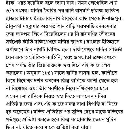
টাকা খরচ হয়েছিল বলে জানা যায়। সময় লেগেছিল প্রায়
৬/৭ বৎসর। মন্দির তৈরির পর রানি রাসমণি দু'লক্ষ ছাব্বিশ
হাজার টাকায় ত্রৈলোক্যনাথ ঠাকুরের কাছ থেকে দিনাজপুর-
ঠাকুরগাঁ মহকুমার অন্তর্গত শালবাড়ি পরগণাটি দেবসেবার
জন্য দানপত্র লিখে দিয়েছিলেন। রানি রাসমণির জীবনের
সর্বশ্রেষ্ঠ কীর্তি দক্ষিণেশ্বরে মন্দির স্থাপন। বাংলার ইতিহাসে
স্বর্ণাক্ষরে তাঁর নামটি লিখিত হল। দক্ষিণেশ্বরে মন্দির প্রতিষ্ঠা
যেন এক অলৌকিক কাহিনি, স্বয়ং জগন্মাতা প্রথম থেকে
শেষ পর্যন্ত তাঁর প্রিয় ভক্তকে স্বপ্ন দিয়ে এই কাজ শেষ
করালেন। অনুমান ১৮৪৭ সালে রানির বাসনা হল, কাশীতে
গিয়ে বিশ্বেশ্বর দর্শন করবেন কিন্তু রানিকে কাশী যেতে হল
না বিশ্বেশ্বর স্বয়ং তাঁর ঘরণীকে নিয়ে দক্ষিণেশ্বরে চলে
এলেন। মা রানিকে নিয়ত স্বপ্ন দিতে লাগলেন মন্দির
প্রতিষ্ঠার জন্য এবং এই কাজে সমস্ত বাধা বিপত্তি মা নিজে
দূর করেছেন। মন্দির প্রতিষ্ঠার পর সুদিন দেখে মাকে মন্দিরের
গর্ভগৃহে প্রতিষ্ঠা করতে হবে কিন্তু কাছাকাছি তেমন সুদিন
ছিল না, যাতে করে মাকে প্রতিষ্ঠা করা যায়।