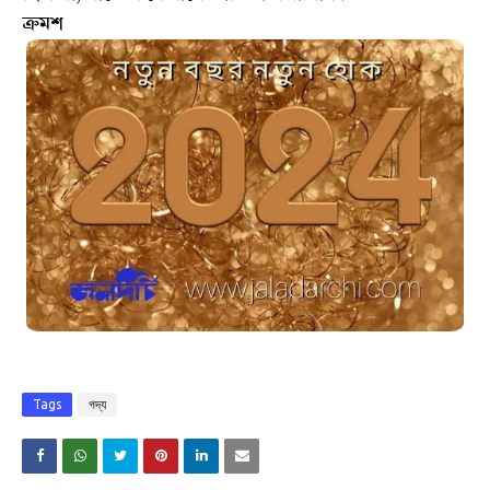
ক্রমশ
Tags
গদ্য