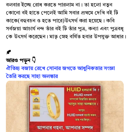
বলবার ইচ্ছে রোধ করতে পারলাম না। তা হলো নতুন
কোনো বই হাতে পেলেই আমি সবার প্রথমে দেখি বই টি
কাকে(বহুবচন ও হতে পারে)উৎসর্গ করা হয়েছে। কবি
সর্বজয়া আচার্য নন্দ তাঁর বই টি তাঁর পুত্র, কন্যা এবং পুত্রবধূ
কে উৎসর্গ করেছেন। মাতৃ স্নেহ বর্ষিত হবার উপযুক্ত আধার।
🍂
আরও পড়ুন 👇
ঐতিহ্য বজায় রেখে সোনার জগতে আধুনিকতার সংজ্ঞা
তৈরি করছে সাহা অলঙ্কার