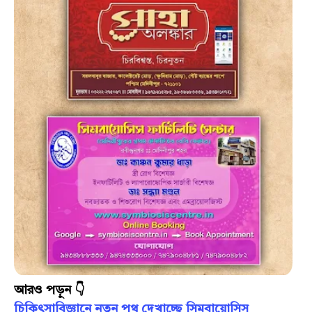
আরও পড়ুন 👇
চিকিৎসাবিজ্ঞানে নতুন পথ দেখাচ্ছে সিমবায়োসিস