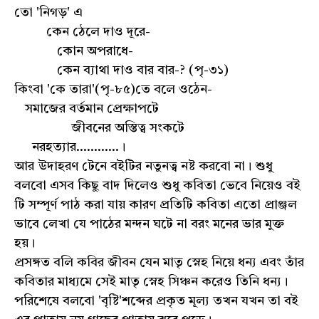
তো 'নিগড়' এ
কেন ঠেলে দাও দূরে-
কোন অপরাধে-
কেন ব্যাথা দাও বার বার-? (পৃ-৩১)
কিংবা 'কে তারা'(পৃ-৮৫)তে বলে ওঠেন-
সমাজের বর্তমান প্রেক্ষাপটে
জীবনের অস্তিত্ব সংকটে
নরহত্যার............।
আর উদাহরণ টেনে বইটির নতুনত্ব নষ্ট করবো না। শুধু
বলবো এসব কিছু বাদ দিলেও শুধু কবিতা ভেবে নিয়েও বই
টি সম্পূর্ণ পাঠ করা যায় কারণ প্রতিটি কবিতা এতো প্রাঞ্জল
ভাবে লেখা যে পাঠের মন্দন ঘটে না বরং মনের ভার মুক্ত
হয়।
প্রসঙ্গত বলি কবির জীবন যেন মাতৃ স্নেহ নিয়ে ধন্য এবং তাঁর
কবিতার মাধ্যমে সেই মাতৃ স্নেহ সিঞ্চন করেও তিনি ধন্য।
পরিশেষে বলবো 'বৃষ্টি'শব্দের প্রকৃত মূল্য তখন যখন তা বই