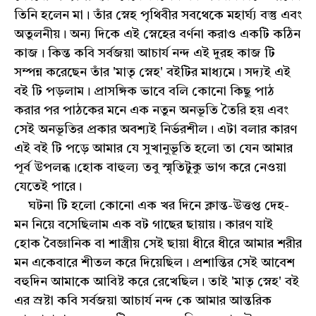
তিনি হলেন মা। তাঁর স্নেহ পৃথিবীর সবথেকে মহার্ঘ্য বস্তু এবং
অতুলনীয়। অন্য দিকে এই স্নেহের বর্ণনা করাও একটি কঠিন
কাজ। কিন্ত কবি সর্বজয়া আচার্য নন্দ এই দুরহ কাজ টি
সম্পন্ন করেছেন তাঁর 'মাতৃ স্নেহ' বইটির মাধ্যমে। সদ্যই এই
বই টি পড়লাম। প্রাসঙ্গিক ভাবে বলি কোনো কিছু পাঠ
করার পর পাঠকের মনে এক নতুন অনভূতি তৈরি হয় এবং
সেই অনভূতির প্রকার অবশ্যই নির্ভরশীল। এটা বলার কারণ
এই বই টি পড়ে আমার যে সুখানুভূতি হলো তা যেন আমার
পূর্ব উপলব্ধ।হোক বাহুল্য তবু স্মৃতিটুকু ভাগ করে নেওয়া
যেতেই পারে।
ঘটনা টি হলো কোনো এক খর দিনে ক্লান্ত-উত্তপ্ত দেহ-
মন নিয়ে বসেছিলাম এক বট গাছের ছায়ায়। কারণ যাই
হোক বৈজ্ঞানিক বা শাস্ত্রীয় সেই ছায়া ধীরে ধীরে আমার শরীর
মন একেবারে শীতল করে দিয়েছিল। প্রশান্তির সেই আবেশ
বহুদিন আমাকে আবিষ্ট করে রেখেছিল। তাই 'মাতৃ স্নেহ' বই
এর স্রষ্টা কবি সর্বজয়া আচার্য নন্দ কে আমার আন্তরিক