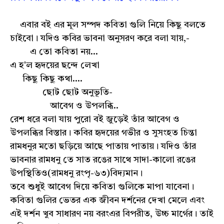
এবার বই এর মূল সম্পদ কবিতা গুলি নিয়ে কিছু বলতে
চাইবো। যদিও কবির ভাবনা অনুসরণ করে বলা যায়,-
এ তো কবিতা নয়...
এ হ'ল হৃদয়ের ছন্দে লেখা
কিছু কিছু কথা....
ছোট ছোট অনুভূতি-
আবেগ ও উপলব্ধি..
রেশ ধরে বলা যায় পুরো বই জুড়েই তাঁর আবেগ ও
উপলব্ধির বিস্তার। কবির হৃদয়ের গভীর ও সুসংহত চিন্তা
রামধনুর মতো ছড়িয়ে আছে পাতায় পাতায়। যদিও তাঁর
ভাবনার রামধনু তে সাত রঙের সাথে সাদা-কালো রঙের
উপস্থিতিও(রামধনু রংপৃ-৬৩)বিদ্যমান।
তবে শুধুই আবেগ দিয়ে কবিতা গুলিকে মাপা যাবেনা।
কবিতা গুলির ভেতর এক জীবন দর্শনের দেখা মেলে এবং
এই দর্শন খুব সাধারণ নয় বরংএর বিপরীত, উচ্চ মার্গের। তাই