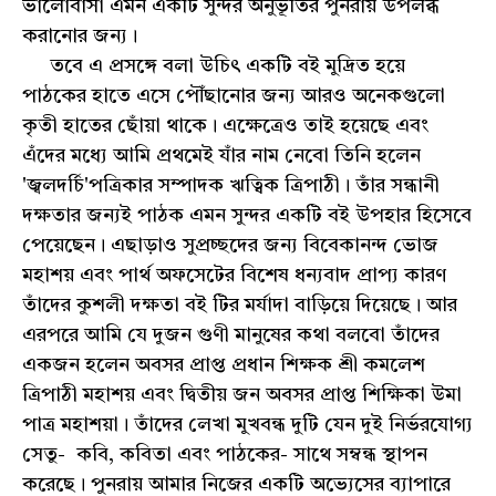
ভালোবাসা এমন একটি সুন্দর অনুভূতির পুনরায় উপলব্ধ
করানোর জন্য।
তবে এ প্রসঙ্গে বলা উচিৎ একটি বই মুদ্রিত হয়ে
পাঠকের হাতে এসে পৌঁছানোর জন্য আরও অনেকগুলো
কৃতী হাতের ছোঁয়া থাকে। এক্ষেত্রেও তাই হয়েছে এবং
এঁদের মধ্যে আমি প্রথমেই যাঁর নাম নেবো তিনি হলেন
'জ্বলদর্চি'পত্রিকার সম্পাদক ঋত্বিক ত্রিপাঠী। তাঁর সন্ধানী
দক্ষতার জন্যই পাঠক এমন সুন্দর একটি বই উপহার হিসেবে
পেয়েছেন। এছাড়াও সুপ্রচ্ছদের জন্য বিবেকানন্দ ভোজ
মহাশয় এবং পার্থ অফসেটের বিশেষ ধন্যবাদ প্রাপ্য কারণ
তাঁদের কুশলী দক্ষতা বই টির মর্যাদা বাড়িয়ে দিয়েছে। আর
এরপরে আমি যে দুজন গুণী মানুষের কথা বলবো তাঁদের
একজন হলেন অবসর প্রাপ্ত প্রধান শিক্ষক শ্রী কমলেশ
ত্রিপাঠী মহাশয় এবং দ্বিতীয় জন অবসর প্রাপ্ত শিক্ষিকা উমা
পাত্র মহাশয়া। তাঁদের লেখা মুখবন্ধ দুটি যেন দুই নির্ভরযোগ্য
সেতু- কবি, কবিতা এবং পাঠকের- সাথে সম্বন্ধ স্থাপন
করেছে। পুনরায় আমার নিজের একটি অভ্যেসের ব্যাপারে