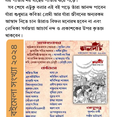
এর পাতায় নয় গাছের পাতায় ঝরে পড়ে।
সব শেষে এটুকু বলার এই বই পড়ে তাঁরা আনন্দ পাবেন
যাঁরা শুধুমাত্র কবিতা প্রেমী আর যাঁরা জীবনের অন্যরকম
আস্বাদ নিতে চান তাঁরাও বিফল মনোরথ হবেন না এবং
লেখিকা সর্বজয়া আচার্য নন্দ ও প্রকাশকের উপর কৃতজ্ঞ
থাকবেন।