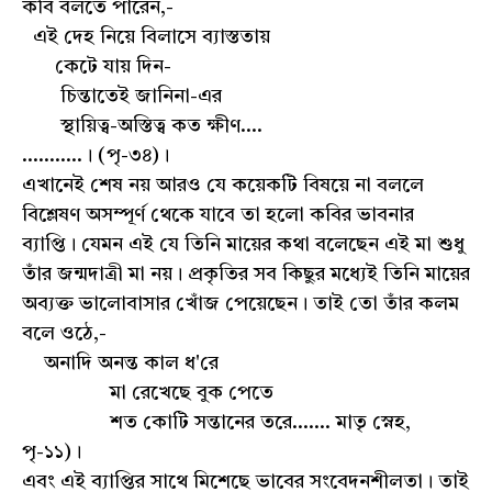
কবি বলতে পারেন,-
এই দেহ নিয়ে বিলাসে ব্যাস্ততায়
কেটে যায় দিন-
চিন্তাতেই জানিনা-এর
স্থায়িত্ব-অস্তিত্ব কত ক্ষীণ....
...........। (পৃ-৩৪)।
এখানেই শেষ নয় আরও যে কয়েকটি বিষয়ে না বললে
বিশ্লেষণ অসম্পূর্ণ থেকে যাবে তা হলো কবির ভাবনার
ব্যাপ্তি। যেমন এই যে তিনি মায়ের কথা বলেছেন এই মা শুধু
তাঁর জন্মদাত্রী মা নয়। প্রকৃতির সব কিছুর মধ্যেই তিনি মায়ের
অব্যক্ত ভালোবাসার খোঁজ পেয়েছেন। তাই তো তাঁর কলম
বলে ওঠে,-
অনাদি অনন্ত কাল ধ'রে
মা রেখেছে বুক পেতে
শত কোটি সন্তানের তরে....... মাতৃ স্নেহ,
পৃ-১১)।
এবং এই ব্যাপ্তির সাথে মিশেছে ভাবের সংবেদনশীলতা। তাই