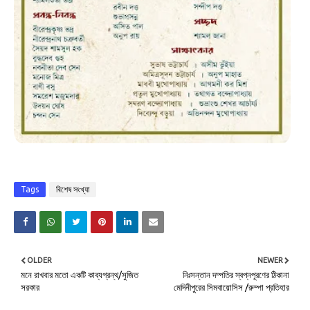
Tags
বিশেষ সংখ্যা
OLDER
NEWER
মনে রাখবার মতো একটি কাব্যগ্রন্থ/সুজিত
নিঃসন্তান দম্পতির স্বপ্নপূরণের ঠিকানা
সরকার
মেদিনীপুরের সিমবায়োসিস /রুম্পা প্রতিহার