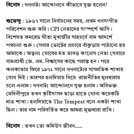
বিনোদ :
গণনাট্য আন্দোলনে কীভাবে যুক্ত হলেন?
শুভেন্দু
: ১৯৬৭ সালে নির্বাচনের সময়, প্রথম গণসংগীত
পরিবেশন শুরু করি। CPI নেতাদের সংস্পর্শে আসি।
বিশেষত কমরেড গীতা মুখার্জীর সাহচর্যে বাম আদর্শে
পথচলা শুরু। সেবার ভোটের প্রচারে বাঁকুড়ায় পাঠানো হয়
আমাকে। অতুল্য ঘোষের মত তাবড় কংগ্রেস নেতা সেবারে
বামপ্রার্থী জে. এম. বিশ্বাসের কাছে পরাস্ত হন। পরে
কলকাতায় ফিরে ১৯৭২ সালে গণনাট্যের সাম্প্রতিক শাখায়
যোগ দিই। তারপর হলদিয়ায় গিয়ে রাজনীতির মূলধারায়
চলে এলাম। গণনাট্য আন্দোলনে যুক্ত হলাম। অবিভক্ত
মেদিনীপুরে তখন কৃষ্টিসংসদ ছাড়া হাতে গোনা কয়েকটি
মাত্র শাখা। হলদিয়াতে The Tempest বলে একটা শাখা
ছিল। তার নাম পরিবর্তিত করে আমরা মুক্তধারা রাখি।
বিনোদ
: তখন তো কমিউन জীবন.....