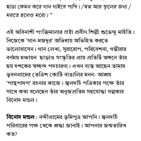
ছাড়া কেমন করে গান গাইবে পাখি। /স্বপ্ন আর ফুলের জন্য /
মরতে হলেও মরো। "
এই অবিনাশী পংক্তিমালার স্রষ্টা প্রবীণ শিল্পী শুভেন্দু মাইতি।
নিজেকে 'গান-মজদুর' অভিধায় অভিহিত করতে
ভালোবাসেন। গান লেখা, সুরারোপ, পরিবেশনা, গম্ভীরার
বর্ণময় মঞ্চায়ন ছাড়াও সংস্কৃতির প্রায় প্রতিটি অঙ্গনে তাঁর
ছয় দশকের স্বচ্ছন্দ পদচারণা। এখন ব্যস্ত আছেন তামাম
ভুবনগ্রামের তেত্রিশ কোটি বাঙালির মনন- আশ্রয়
'পান্থপাদপ' রচনার কাজে। জ্বলদর্চি পত্রিকার পক্ষে তাঁর
সাথে কথা বলেছেন তাঁর অনুজপ্রতিম সহযোদ্ধা গল্পকার
বিনোদ মন্ডল।
বিনোদ মন্ডল
: নন্দীগ্রামের ভূমিপুত্র আপনি। জ্বলদর্চি
পরিবারের পক্ষ থেকে শ্রদ্ধা জানাই। আপনার জন্মতারিখ
কত?