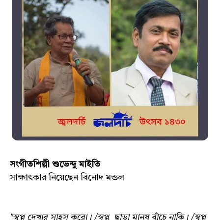
সংগীতশিল্পী শুভেন্দু মাইতি
সাক্ষাৎকার নিয়েছেন বিনোদ মন্ডল
"স্বপ্ন দেখার সাহস করো। /স্বপ্ন ছাড়া মানুষ বাঁচে নাকি। /স্বপ্ন