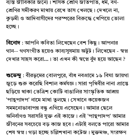
ব্যস্ত জীবিকার জন্যে। শাসক শ্রেণি জাতপাত, ধর্ম, বর্ণ-
শ্রেণির সমীকরণ মাথায় রেখে তাস খেলছে। দেখলে না,
কুড়মী ও আদিবাসীদের পরস্পরের বিরুদ্ধে খেপিয়ে তোলা
হচ্ছে।
বিনোদ
: আপনি কবিতা লিখেছেন বেশ কিছু। আপনার
গান-- গণসংগীত হয়েও কাব্যসুষমায় অটুট। লিখেছেন - স্বপ্ন
দেখার সাহস করো...। তা এখন কী স্বপ্নে বুঁদ হয়ে আছেন ?
শুভেন্দু
: বীরভূমের বোলপুরে, বাঁধ নবগ্রামে ১৬ বিঘা জায়গা
জুড়ে শুরু করেছি বিশাল কর্মযজ্ঞ। সারা পৃথিবীর নানা প্রান্তে
ছড়িয়ে থাকা তেত্রিশ কোটি বাঙালির সাংস্কৃতিক আশ্রয়
'পান্থপাদপ' নামে মাথা তুলছে। সেখানে কয়েকজন
সমমনোভাবাপন্ন বন্ধু এগিয়ে এসেছেন। আমার ছেলে
অনির্বাণও সরাসরি যুক্ত এই কাজে। এই 'পান্থপাদপ' আমার
জীবনের সবচেয়ে বড় কাজ হবে। এটাই বলতে পারো আমার
শেষ স্বপ্ন। গড়া হচ্ছে চল্লিশখানা কটেজ। মুক্তমঞ্চ, সংরক্ষণ