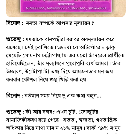
বিনোদ :
মমতা সম্পর্কে আপনার মূল্যায়ন ?
শুভেন্দু
: মমতাকে বামপন্থীরা বরাবর অবমূল্যায়ন করে
এসেছে। সেই চুরাশিতে (১৯৮৪) যে আটপৌরে লড়াকু
মেয়েটি সোমনাথ চট্টোপাধ্যায়-এর মতো জাঁদরেল প্রার্থীকে
হারিয়েছিলেন, তাঁর মূল্যায়নে পুরোপুরি ব্যর্থ আমরা। তাঁর
উচ্চারণ, উল্টোপাল্টা তথ্য দিয়ে আমজনতার মন জয়
করবার কৌশল নিয়ে শুধু খিল্লি করা হয়।
বিনোদ
: বর্তমান সময় নিয়ে দু এক কথা বলুন...
শুভেন্দু
: কী আর বলব? এখন চুরি, জোচ্চুরির
সামাজিকীকরণ হয়ে গেছে। সততা, স্বচ্ছতা, গণতান্ত্রিক
অধিকার নিয়ে মাথা ঘামান ২১% মানুষ। বাকী ৭৯% মানুষ