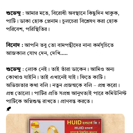
শুভেন্দু
: আমার মতে, বিরোধী অবস্থানে কিছুদিন থাকুক,
পার্টি। ডাকা হোক প্লেনাম। চুলচেরা বিশ্লেষণ করা হোক
পরিবেশ, পরিস্থিতির।
বিনোদ :
আপনি তবু তো বামপন্থীদের নানা কর্মসূচিতে
আজকাল যোগ দেন, দেখি.....
শুভেন্দু
: লোক নেই। তাই তাঁরা ডাকেন। আমিও অন্য
কোথাও যাইনি। তাই এখানেই যাই। ফিতে কাটি।
অভিজ্ঞতার কথা বলি। নতুন প্রজন্মকে বলি – প্রশ্ন করো।
প্রশ্ন তোলো। পার্টির প্রতি সপ্রশ্ন আনুগত্যই পারে কমিউনিস্ট
পার্টিকে অগ্নিশুদ্ধ রাখতে। প্রাণবন্ত করতে।
🍂