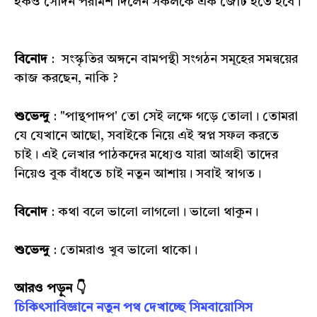
হকও সেদিন পরামর্শ দিলেন সকলকে এক জোট হতে হবে।
বিনোদ
: সংস্কৃতির অঙ্গনে বামপন্থী সংগঠন সমূহের সমন্বয়ের
কাজ করছেন, নাকি ?
শুভেন্দু
: "পান্থপাদপ' তো সেই লক্ষে গড়ে তোলা। তোমরা
যে যেখানে আছো, সবাইকে নিয়ে এই স্বপ্ন সফল করতে
চাই। এই লেখার পাঠকদের মধ্যেও যারা আগ্রহী তাদের
নিয়েও বুক বাঁধতে চাই নতুন আশায়। সবাই স্বাগত।
বিনোদ
: কথা বলে ভালো লাগলো। ভালো থাকুন।
শুভেন্দু
: তোমরাও খুব ভালো থাকো।
আরও পড়ুন 👇
চিকিৎসাবিজ্ঞানে নতুন পথ দেখাচ্ছে সিমবায়োসিস