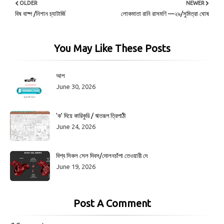
OLDER
NEWER
বিষ বাষ্প /নিশান চ্যাটার্জি
লোকমাতা রানি রাসমণি —২৯/সুমিত্রা ঘোষ
You May Like These Posts
আপ
June 30, 2026
'ক' দিয়ে কারিকুরি / ঋতরূপ ত্রিপাঠী
June 24, 2026
বিশ্ব সিকল সেল দিবস/দোলনচাঁপা তেওয়ারী দে
June 19, 2026
Post A Comment