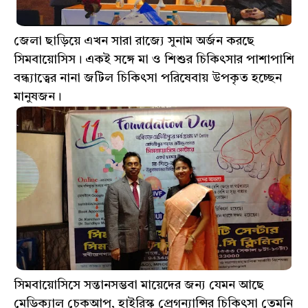
জেলা ছাড়িয়ে এখন সারা রাজ্যে সুনাম অর্জন করছে
সিমবায়োসিস। একই সঙ্গে মা ও শিশুর চিকিৎসার পাশাপাশি
বন্ধ্যাত্বের নানা জটিল চিকিৎসা পরিষেবায় উপকৃত হচ্ছেন
মানুষজন।
সিমবায়োসিসে সন্তানসম্ভবা মায়েদের জন্য যেমন আছে
মেডিক্যাল চেকআপ, হাইরিস্ক প্রেগন্যান্সির চিকিৎসা তেমনি