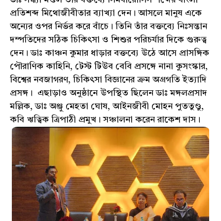
ডাঃ সন্ধ্যা মণ্ডল তাঁর বক্তব্যে সিমবায়োসিস শব্দের বাংলা
প্রতিশব্দ মিথোজীবীতার ব্যাখ্যা দেন। আসলে মানুষ একে
অন্যের ওপর নির্ভর করে বাঁচে। তিনি তাঁর বক্তব্যে নিঃসন্তান
দম্পতিদের সঠিক চিকিৎসা ও শিশুর পরিচর্যার দিকে গুরুত্ব
দেন। ডাঃ কাঞ্চন কুমার ধাড়ার বক্তব্যে উঠে আসে প্রাসঙ্গিক
পৌরাণিক কাহিনি, টেস্ট টিউব বেবি প্রসঙ্গে নানা কুসংস্কার,
বিশ্বের নবজাগরণ, চিকিৎসা বিজ্ঞানের ক্রম অগ্রগতি ইত্যাদি
প্রসঙ্গ। এছাড়াও অনুষ্ঠানে উপস্থিত ছিলেন ডাঃ মঙ্গলপ্রসাদ
মল্লিক, ডাঃ অঞ্জু মেহতা ঘোষ, আইনজীবী মোহন পুততুণ্ডু,
কবি ঋত্বিক ত্রিপাঠী প্রমুখ। সঞ্চালনা করেন রাকেশ দাস।