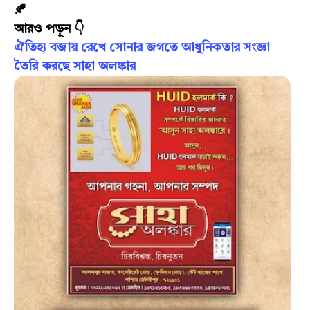
🍂
আরও পড়ুন 👇
ঐতিহ্য বজায় রেখে সোনার জগতে আধুনিকতার সংজ্ঞা
তৈরি করছে সাহা অলঙ্কার