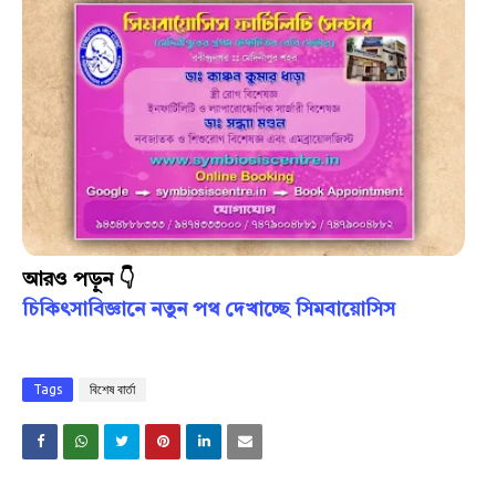
আরও পড়ুন 👇
চিকিৎসাবিজ্ঞানে নতুন পথ দেখাচ্ছে সিমবায়োসিস
Tags
বিশেষ বার্তা