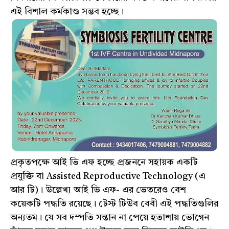
এই বিশাল কর্মকাণ্ড সম্ভব হচ্ছে।
প্রকৃতপক্ষে আই ভি এফ হচ্ছে প্রজননে সহায়ক একটি
প্রযুক্তি বা Assisted Reproductive Technology (এ
আর টি)। উল্লেখ্য আই ভি এফ- এর ভেতরেও বেশ
কয়েকটি পদ্ধতি রয়েছে। টেস্ট টিউব বেবী এই পদ্ধতিগুলির
অন্যতম। যে সব দম্পতি সন্তান না পেয়ে হতাশায় ভোগেন