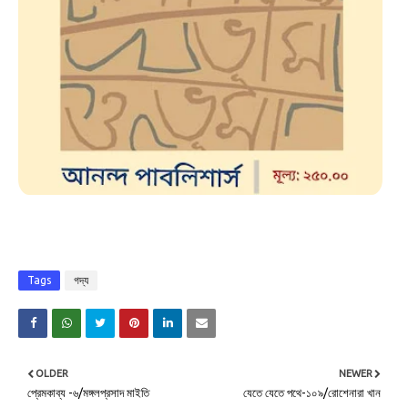
Tags
গদ্য
OLDER
NEWER
প্রেমকাব্য -৬/মঙ্গলপ্রসাদ মাইতি
যেতে যেতে পথে-১০৯/রোশেনারা খান