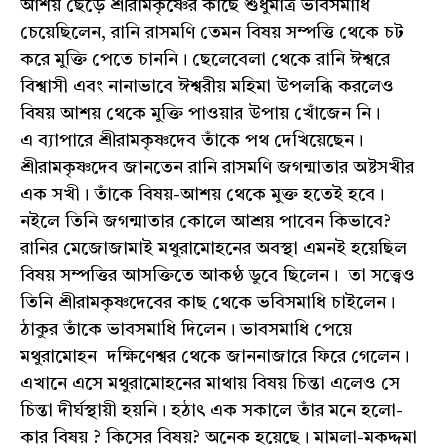
আশয় ছেড়ে শ্রীরামকৃষ্ণের কাছে শুধুমাত্র ভাবসমাধি
চেয়েছিলেন, রানি রাসমণি তেমন বিষয় সম্পত্তি থেকে চট
করে মুক্তি পেতে চাননি। ছেলেবেলা থেকে রানি ঈশ্বরে
বিশ্বাসী এবং নানাভাবে ঈশ্বরীয় মহিমা উপলব্ধি করলেও
বিষয় আশয় থেকে মুক্তি পাওয়ার উপায় খোঁজেন নি।
এ ব্যাপারে শ্রীরামকৃষ্ণদেব তাঁকে পথ দেখিয়েছেন।
শ্রীরামকৃষ্ণদেব জানতেন রানি রাসমণি জগন্মাতার অষ্টসখীর
এক সখী। তাঁকে বিষয়-আশয় থেকে মুক্ত হতেই হবে।
নইলে তিনি জগন্মাতার কোলে আশ্রয় পাবেন কিভাবে?
রানির মেজোজামাই মথুরামোহনের অবস্থা এমনই হয়েছিল
বিষয় সম্পত্তির আসক্তিতে আকণ্ঠ ডুবে ছিলেন। তা সত্ত্বেও
তিনি শ্রীরামকৃষ্ণদেবের কাছ থেকে ভবিসমাধি চাইলেন।
ঠাকুর তাঁকে ভাবসমাধি দিলেন। ভাবসমাধি পেয়ে
মথুরামোহন দক্ষিণেশ্বর থেকে জাননাজারে ফিরে গেলেন।
এখানে এসে মথুরামোহনের মাথায় বিষয় চিন্তা এলেও সে
চিন্তা দীর্ঘস্থায়ী হয়নি। হঠাৎ এক সকালে তাঁর মনে হলো-
কার বিষয় ? কিসের বিষয়? অনেক হয়েছে। মামলা-মকদ্দমা