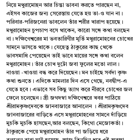
নিয়ে মথুরামোহন আর চিন্তা ভাবনা করতে পারছেন না,
এইসব কাজের জন্য সেরেস্তায় যেতে হয় তা-ও যান না।
পরিবার-পরিজনেরা ভাবলেন তাঁর শরীর খারাপ হয়েছে।
মথুরামোহন চুপচাপ বসে থাকেন, কারো সঙ্গে কথা বলছেন
না। দক্ষিণেশ্বরের মা ভবতারিণীর মূর্তি মথুরামোহনের চোখের
সামনে ভাসতে থাকে। যেহেতু ঠাকুরের কাছ থেকে
ভাবসমাধি পেয়েছেন তাই ভাবে মায়ের সঙ্গে কথা বলেন
মথুরামোহন। তাঁর চোখ দুটো জবা ফুলের মতো লাল।
নাওয়া -খাওয়া বন্ধ করে দিয়েছেন। মন চাইছে সর্বদা কৃষ্ণ
কথা শুনতে। এদিকে মামলার দিন এসে গেছে, নবদ্বীপ-এ
যেতে হবে। এভাবে সব কিছু ত্যাগ করে নীরবে চোখের জল
ফেলে চলেছেন। স্ত্রী জগদম্বা দক্ষিণেশ্বরে খবর পাঠিয়ে
শ্রীরামকৃষ্ণদেবকে জানবাজারে আনালেন । শ্রীরামকৃষ্ণদেব
জানবাজারের বাড়িতে এসে মথুরামোহনের সামনে দাঁড়িয়ে
মুচকি মুচকি হাসছেন,আর বলছেন, কিগো মেজোকর্তা।
ঠাকুরকে পেয়ে মথুরামোহন তাঁর পা জড়িয়ে ধরে