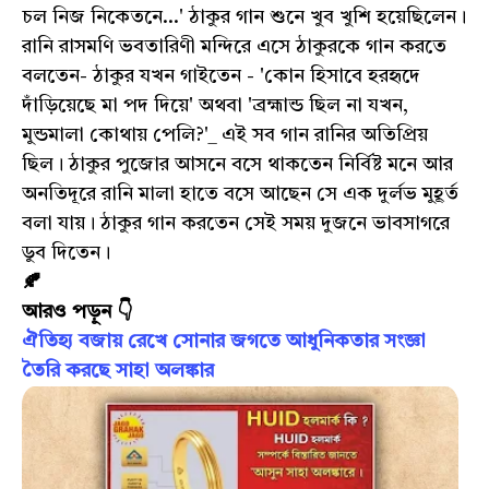
চল নিজ নিকেতনে...' ঠাকুর গান শুনে খুব খুশি হয়েছিলেন।
রানি রাসমণি ভবতারিণী মন্দিরে এসে ঠাকুরকে গান করতে
বলতেন- ঠাকুর যখন গাইতেন - 'কোন হিসাবে হরহৃদে
দাঁড়িয়েছে মা পদ দিয়ে' অথবা 'ব্রহ্মান্ড ছিল না যখন,
মুন্ডমালা কোথায় পেলি?'_ এই সব গান রানির অতিপ্রিয়
ছিল। ঠাকুর পুজোর আসনে বসে থাকতেন নির্বিষ্ট মনে আর
অনতিদূরে রানি মালা হাতে বসে আছেন সে এক দুর্লভ মুহূর্ত
বলা যায়। ঠাকুর গান করতেন সেই সময় দুজনে ভাবসাগরে
ডুব দিতেন।
🍂
আরও পড়ুন 👇
ঐতিহ্য বজায় রেখে সোনার জগতে আধুনিকতার সংজ্ঞা
তৈরি করছে সাহা অলঙ্কার