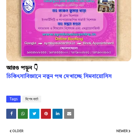
আরও পড়ুন 👇
চিকিৎসাবিজ্ঞানে নতুন পথ দেখাচ্ছে সিমবায়োসিস
Tags
বিশেষ বার্তা
OLDER
NEWER