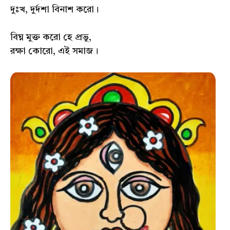
দুঃখ, দুর্দশা বিনাশ করো।
বিঘ্ন মুক্ত করো হে প্রভু,
রক্ষা কোরো, এই সমাজ।