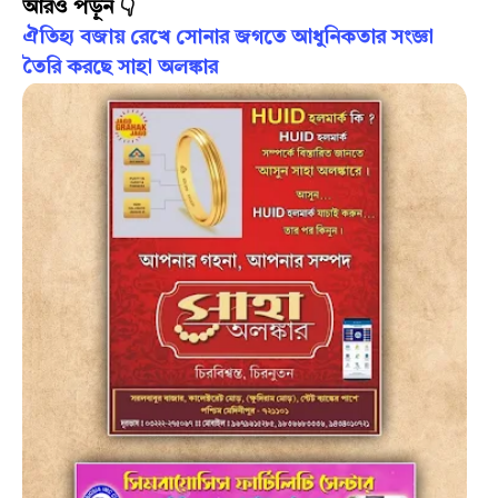
আরও পড়ুন 👇
ঐতিহ্য বজায় রেখে সোনার জগতে আধুনিকতার সংজ্ঞা
তৈরি করছে সাহা অলঙ্কার