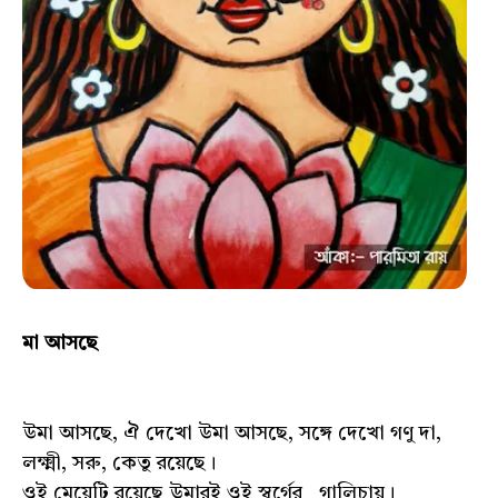
মা আসছে
উমা আসছে, ঐ দেখো উমা আসছে, সঙ্গে দেখো গণু দা,
লক্ষ্মী, সরু, কেতু রয়েছে।
ওই মেয়েটি রয়েছে উমারই ওই স্বর্গের গালিচায়।