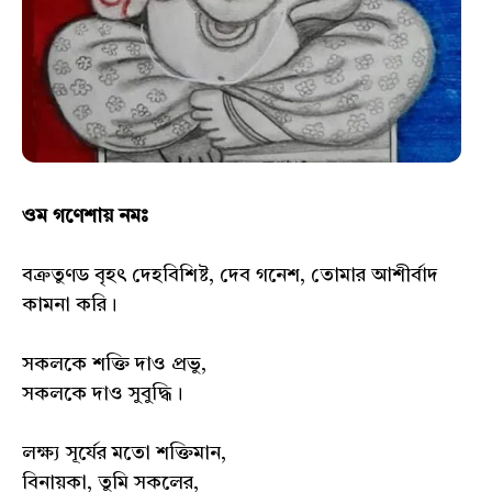
ওম গণেশায় নমঃ
বক্রতুণড বৃহৎ দেহবিশিষ্ট, দেব গনেশ, তোমার আশীর্বাদ
কামনা করি।
সকলকে শক্তি দাও প্রভু,
সকলকে দাও সুবুদ্ধি।
লক্ষ্য সূর্যের মতো শক্তিমান,
বিনায়কা, তুমি সকলের,