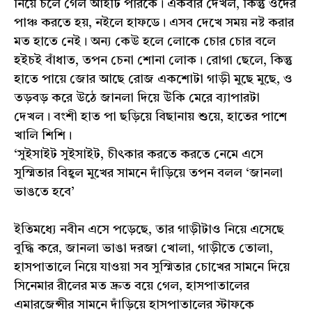
নিয়ে চলে গেল আইটি পারকে। একবার দেখল, কিন্তু ওদের
পাঞ্চ করতে হয়, নইলে হাফডে। এসব দেখে সময় নষ্ট করার
মত হাতে নেই। অন্য কেউ হলে লোকে চোর চোর বলে
হইচই বাঁধাত, তপন চেনা শোনা লোক। রোগা ছেলে, কিন্তু
হাতে পায়ে জোর আছে রোজ একশোটা গাড়ী মুছে মুছে, ও
তড়বড় করে উঠে জানলা দিয়ে উঁকি মেরে ব্যাপারটা
দেখল। বংশী হাত পা ছড়িয়ে বিছানায় শুয়ে, হাতের পাশে
খালি শিশি।
‘সুইসাইট সুইসাইট, চীৎকার করতে করতে নেমে এসে
সুস্মিতার বিহ্বল মুখের সামনে দাঁড়িয়ে তপন বলল ‘জানলা
ভাঙতে হবে’
ইতিমধ্যে নবীন এসে পড়েছে, তার গাড়ীটাও নিয়ে এসেছে
বুদ্ধি করে, জানলা ভাঙা দরজা খোলা, গাড়ীতে তোলা,
হাসপাতালে নিয়ে যাওয়া সব সুস্মিতার চোখের সামনে দিয়ে
সিনেমার রীলের মত দ্রুত বয়ে গেল, হাসপাতালের
এমারজেন্সীর সামনে দাঁড়িয়ে হাসপাতালের স্টাফকে