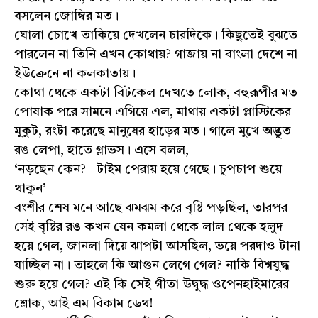
বসলেন জোম্বির মত।
ঘোলা চোখে তাকিয়ে দেখলেন চারদিকে। কিছুতেই বুঝতে
পারলেন না তিনি এখন কোথায়? গাজায় না বাংলা দেশে না
ইউক্রেনে না কলকাতায়।
কোথা থেকে একটা বিটকেল দেখতে লোক, বহুরূপীর মত
পোষাক পরে সামনে এগিয়ে এল, মাথায় একটা প্লাস্টিকের
মুকুট, রংটা করেছে মানুষের হাড়ের মত। গালে মুখে অদ্ভুত
রঙ লেপা, হাতে গ্লাভস। এসে বলল,
‘নড়ছেন কেন? টাইম পেরায় হয়ে গেছে। চুপচাপ শুয়ে
থাকুন’
বংশীর শেষ মনে আছে ঝমঝম করে বৃষ্টি পড়ছিল, তারপর
সেই বৃষ্টির রঙ কখন যেন কমলা থেকে লাল থেকে হলুদ
হয়ে গেল, জানলা দিয়ে ঝাপটা আসছিল, ভয়ে পরদাও টানা
যাচ্ছিল না। তাহলে কি আগুন লেগে গেল? নাকি বিশ্বযুদ্ধ
শুরু হয়ে গেল? এই কি সেই গীতা উদ্বুদ্ধ ওপেনহাইমারের
শ্লোক, আই এম বিকাম ডেথ!