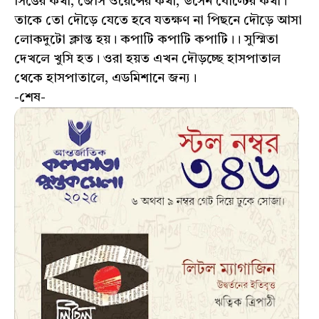
সিঙের কথা, জেসি ওয়েন্সের কথা, উসেন বোল্টের কথা।
তাকে তো দৌড়ে যেতে হবে যতক্ষণ না পিছনে দৌড়ে আসা
লোকদুটো ক্লান্ত হয়। কপাটি কপাটি কপাটি।। সুস্মিতা
দেখলে খুসি হত। ওরা হয়ত এখন দৌড়চ্ছে হাসপাতাল
থেকে হাসপাতালে, এডমিশানে জন্য।
-শেষ-