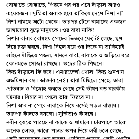
বোঝাতে বোঝাতে, পিছনে পর পর এসে দাঁড়াল আরও
কয়েকজন। সুস্মিতা অবাক হয়ে তাকিয়ে দেখে নিশা না?
নিশা নামছে অটো থেকে। তারপর টেনে নামাচ্ছে একজন
ভাঙ্গাচোরা বুড়োমানুষকে। ওর বাবা নাকি?
নিশার বাবার বোধহয় পেটের ভিতরে ফেটেই গেছে, মুখ
দিয়ে রক্ত ঝরছে, নিশা বিহ্বল হয়ে ওর দিকে না তাকিয়েই
লাইনে দাঁড়িয়ে পড়ল, সামনে বাবা, বাবাকে ও জড়িয়ে ধরে
কোনমতে সোজা রাখছে। ওদের ঠিক পিছনে।
কিন্তু দাঁড়ালে কি হবে। এমারজেন্সী খোলা কিন্তু শুনশান।
এডমিশান বন্ধ। ডাক্তার নেই। তারা মিছিলে গেছে, তারা
প্রতিবাদ ও বিদ্রোহ করতে গেছে সেই ভীষণ বড় নারকীয়
ঘটনার। বিচার না পেলে তারা ফিরবে না।
নিশা আর না পেরে বাবাকে নিয়ে বসেই পড়ল রাস্তায়।
তারপর কাঁদতে বসলো। সুস্মিতাও কাঁদছে।
নবীন বুঝতে পারছে না কাকে ও থামাবে। চারপাশে আরো
অনেক লোক, কারো পাএর ওপর দিয়ে লরী চলে গেছে,