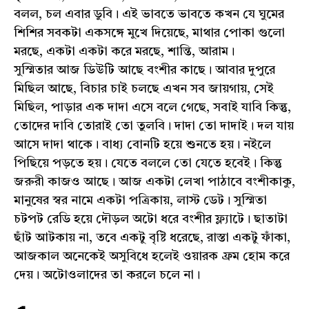
বলল, চল এবার ডুবি। এই ভাবতে ভাবতে কখন যে ঘুমের
শিশির সবকটা একসঙ্গে মুখে দিয়েছে, মাথার পোকা গুলো
মরছে, একটা একটা করে মরছে, শান্তি, আরাম।
সুস্মিতার আজ ডিউটি আছে বংশীর কাছে। আবার দুপুরে
মিছিল আছে, বিচার চাই চলছে এখন সব জায়গায়, সেই
মিছিল, পাড়ার এক দাদা এসে বলে গেছে, সবাই যাবি কিন্তু,
তোদের দাবি তোরাই তো তুলবি। দাদা তো দাদাই। দল যায়
আসে দাদা থাকে। বাধ্য বোনটি হয়ে শুনতে হয়। নইলে
পিছিয়ে পড়তে হয়। যেতে বললে তো যেতে হবেই। কিন্তু
জরুরী কাজও আছে। আজ একটা লেখা পাঠাবে বংশীকাকু,
মানুষের স্বর নামে একটা পত্রিকায়, লাস্ট ডেট। সুস্মিতা
চটপট রেডি হয়ে দৌড়ল অটো ধরে বংশীর ফ্ল্যাটে। ছাতাটা
ছাঁট আটকায় না, তবে একটু বৃষ্টি ধরেছে, রাস্তা একটু ফাঁকা,
আজকাল অনেকেই অসুবিধে হলেই ওয়ারক ফ্রম হোম করে
দেয়। অটোওলাদের তা করলে চলে না।