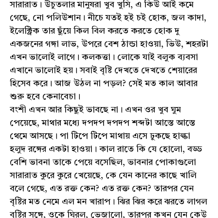
সারারাত। উঁচুতলার মানুষরা খুব খুসি, এ কিউ আই কমে
গেছে, নো পলিউশান। নীচে যতই হই চই হোক, জল কাদা,
ইলেক্ট্রিক তার ছুঁয়ে কিল বিল করতে করতে হোক দু
একজনের গঙ্গা লাভ, উপরে বেশ ঠান্ডা হাওয়া, ভিউ, শহরটা
এখন ভালোই লাগে। কলকত্তা। লোকে যাই বলুক ব্যবসা
এখানে ভালোই হয়। সবাই বৃষ্টি দেখতে দেখতে শেয়ারের
হিসেব করে। আজ উঠল না পড়ল? সেই মত কাল আবার
শুরু হবে কেনাবেচা।
বংশী এখন আর কিছুই ভাবছে না। এখন ওর খুব ঘুম
পেয়েছে, মাথার মধ্যে দপদপ দপদপ শব্দটা আস্তে আস্তে
থেমে আসছে। পা টিপে টিপে মাথায় এসে ঢুকছে হাল্কা
হলুদ রঙ্গের একটা হাওয়া। কাল রাতে কি যে হোলো, বড্ড
বেশি ভাবনা তাকে পেয়ে বসেছিল, ভাবনার পোকাগুলো
সারারাত কুরে কুরে খেয়েছে, কে যেন কানের কাছে খালি
বলে গেছে, এত রক্ত কেন? এত রক্ত কেন? তারপর যেন
বৃষ্টির মত নেমে এল মন খারাপ। ঝির ঝির করে ঝরতে লাগল
বৃষ্টির সঙ্গে, ওকে ঘিরল, ভেজালো, তারপর কখন যেন কেউ