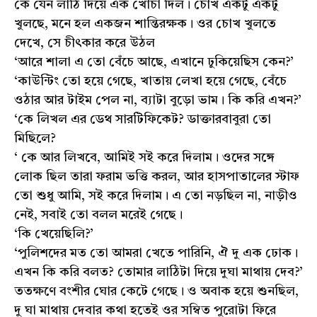
কে যেন লাঠি দিয়ে এক খোঁচা দিল। চোখ একটু একটু
খুলছে, মনে হল একজন শান্তিরক্ষক। ওর চোখ খুলতে
দেখে, সে চীৎকার করে উঠল
‘আরে শালা এ তো বেঁচে আছে, এখানে ঢুকিয়েছিস কেন?’
‘কাউন্টিং তো হয়ে গেছে, খাতায় লেখা হয়ে গেছে, বেঁচে
ওঠার আর টাইম পেল না, ব্যাটা বুড়ো ভাম। কি করি এখন?’
‘কে লিখল এর ডেথ সারটিফিকেট? ডাক্তারবাবুরা তো
মিছিলে?
‘ কে আর লিখবে, আমিই সই করে দিলাম। ওদের সঙ্গে
লোক ছিল তারা ফরাম ভত্তি করল, আর হাসপাতালের স্টাফ
তো শুধু আমি, সই করে দিলাম। এ তো নড়ছিল না, নাড়ীও
নেই, সবাই তো বলল মরেই গেছে।
‘কি খেয়েছিলি?’
‘পুলিশদের মত তো আমরা খেতে পারিনি, ঐ দু এক ঢোক।
এখন কি করি বলত? তোমার লাঠিটা দিয়ে দুঘা মাথায় দেব?’
ততক্ষণে বংশীর ঘোর কেটে গেছে। ও অবাক হয়ে শুনছিল,
দু ঘা মাথায় দেবার কথা হতেই ওর সম্বিত পুরোটা ফিরে