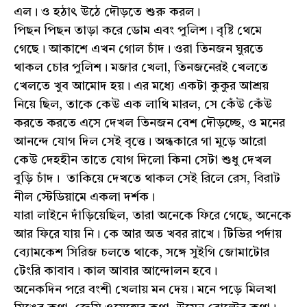
এল। ও হঠাৎ উঠে দৌড়তে শুরু করল।
পিছন পিছন তাড়া করে ডোম এবং পুলিশ। বৃষ্টি থেমে
গেছে। আকাশে এখন গোল চাঁদ। ওরা তিনজন ঘুরতে
থাকল চোর পুলিশ। মজার খেলা, তিনজনেরই খেলতে
খেলতে খুব আমোদ হয়। এর মধ্যে একটা কুকুর আশ্রয়
নিয়ে ছিল, তাকে কেউ এক লাথি মারল, সে কেঁউ কেঁউ
করতে করতে এসে দেখল তিনজন বেশ দৌড়চ্ছে, ও মনের
আনন্দে যোগ দিল সেই বৃত্তে। অন্ধকারে গা মুড়ে আরো
কেউ দেহহীন তাতে যোগ দিলো কিনা সেটা শুধু দেখল
বুড়ি চাঁদ। তাকিয়ে দেখতে থাকল সেই রিলে রেস, বিরাট
নীল স্টেডিয়ামে একলা দর্শক।
যারা লাইনে দাঁড়িয়েছিল, তারা অনেকে ফিরে গেছে, অনেকে
আর ফিরে যায় নি। কে আর অত খবর রাখে। টিভির পর্দায়
ব্যোমকেশ সিরিজ চলতে থাকে, সঙ্গে সুইগি জোমাটোর
টেংরি কাবাব। কাল আবার আন্দোলন হবে।
অনেকদিন পরে বংশী খেলায় মন দেয়। মনে পড়ে মিলখা