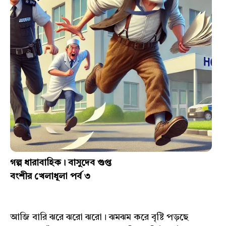
গল্প ধারাবাহিক। বাসুদেব গুপ্ত
বংশীর খেলাধূলা পর্ব ৩
আজি বারি ঝরে ঝরো ঝরো। ঝমঝম করে বৃষ্টি পড়ছে