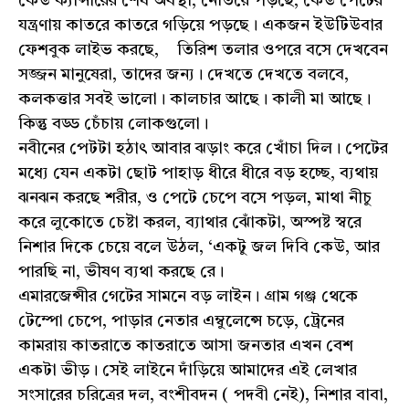
কেউ ক্যান্সারের শেষ অবস্থা, নেতিয়ে পড়ছে, কেউ পেটের
যন্ত্রণায় কাতরে কাতরে গড়িয়ে পড়ছে। একজন ইউটিউবার
ফেশবুক লাইভ করছে, তিরিশ তলার ওপরে বসে দেখবেন
সজ্জন মানুষেরা, তাদের জন্য। দেখতে দেখতে বলবে,
কলকত্তার সবই ভালো। কালচার আছে। কালী মা আছে।
কিন্তু বড্ড চেঁচায় লোকগুলো।
নবীনের পেটটা হঠাৎ আবার ঝড়াং করে খোঁচা দিল। পেটের
মধ্যে যেন একটা ছোট পাহাড় ধীরে ধীরে বড় হচ্ছে, ব্যথায়
ঝনঝন করছে শরীর, ও পেটে চেপে বসে পড়ল, মাথা নীচু
করে লুকোতে চেষ্টা করল, ব্যাথার ঝোঁকটা, অস্পষ্ট স্বরে
নিশার দিকে চেয়ে বলে উঠল, ‘একটু জল দিবি কেউ, আর
পারছি না, ভীষণ ব্যথা করছে রে।
এমারজেন্সীর গেটের সামনে বড় লাইন। গ্রাম গঞ্জ থেকে
টেম্পো চেপে, পাড়ার নেতার এম্বুলেন্সে চড়ে, ট্রেনের
কামরায় কাতরাতে কাতরাতে আসা জনতার এখন বেশ
একটা ভীড়। সেই লাইনে দাঁড়িয়ে আমাদের এই লেখার
সংসারের চরিত্রের দল, বংশীবদন ( পদবী নেই), নিশার বাবা,