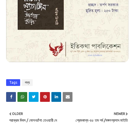
Tags
গদ্য
OLDER
NEWER
পরাক্রম দিবস / দোলনচাঁপা তেওয়ারী দে
প্রেমকাব্য-৪৫ তম পর্ব /মঙ্গলপ্রসাদ মাইতি