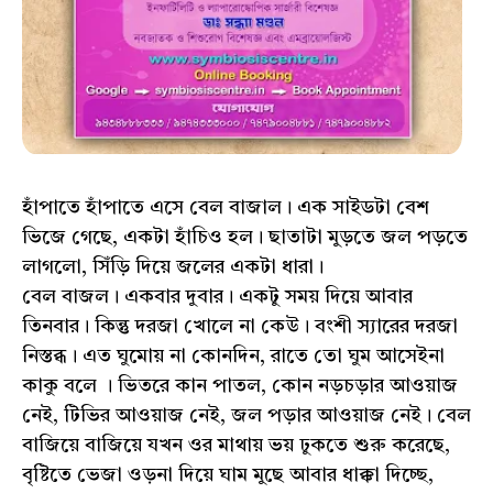
হাঁপাতে হাঁপাতে এসে বেল বাজাল। এক সাইডটা বেশ
ভিজে গেছে, একটা হাঁচিও হল। ছাতাটা মুড়তে জল পড়তে
লাগলো, সিঁড়ি দিয়ে জলের একটা ধারা।
বেল বাজল। একবার দুবার। একটু সময় দিয়ে আবার
তিনবার। কিন্তু দরজা খোলে না কেউ। বংশী স্যারের দরজা
নিস্তব্ধ। এত ঘুমোয় না কোনদিন, রাতে তো ঘুম আসেইনা
কাকু বলে । ভিতরে কান পাতল, কোন নড়চড়ার আওয়াজ
নেই, টিভির আওয়াজ নেই, জল পড়ার আওয়াজ নেই। বেল
বাজিয়ে বাজিয়ে যখন ওর মাথায় ভয় ঢুকতে শুরু করেছে,
বৃষ্টিতে ভেজা ওড়না দিয়ে ঘাম মুছে আবার ধাক্কা দিচ্ছে,