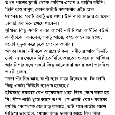
তখন পাশের ফ্ল্যাট থেকে বেরিয়ে এলেন ও বাড়ীর বউদি।
তিনি ব্যস্ত মানুষ, কোন আইটি কমপানীর এইচ আর
ম্যানেজার, সবাই একটু ভয় পায়। উনি নাকি হাজার লোকের
চাকরি একদিনে খেয়ে থাকেন।
সুস্মিতা কিছু একটা বলার আগেই নাইটি পরা আইটির বউদি
ভ্রু কুঁচকে বললেন, একটু আস্তে, বড্ড আওয়াজ হচ্ছে,
বলেই সুড়ুত করে ঢুকে গেলেন আবার।
অগত্যা দাদা নবীনকে আরজেন্ট কল। নবীনের আজ ডিউটি
নেই, স্যার গেছেন দিল্লীতে মিটিং করতে। ও বসে চা খাচ্ছিল
আর নিশার সঙ্গে একটা কিছু আলোচনা করার কথা ভাবছিল
তখনি ফোন,
‘দাদা শীগগির আয়, বংশী স্যার সাড়া দিচ্ছেন না, কি জানি
কিছু একটা বিচ্ছিরি ব্যাপার হয়েছে।‘
ইতিমধ্যে দরজায় বেশ কয়েকবার ধাক্কা দিয়ে কোন কাজ হয়
নি। নীচে গাড়ী ধুতে আসে তপন। সে একটা বেঢপ রবারের
বর্ষাতি কোত্থেকে জোগাড় করেছে, তাই পরে গাড়ীর পাশে
দাঁড়িয়ে ভাবছিল, ধোয়ার আজ দরকার আছে কি। কিন্তু