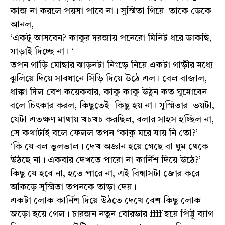
কাজ না করলে পয়সা পাবে না। সুস্মিতা গিয়ে তাকে ডেকে
আনল,
‘একটু আসবেন? কাকুর দরজায় পনেরো মিনিট ধরে ডাকছি,
সাড়াই দিচ্ছে না। ‘
তপন গাড়ি মোছার ঝাড়নটা নিংড়ে নিয়ে একটা গাড়ীর মধ্যে
ঝুলিয়ে দিয়ে সাবধানে সিঁড়ি দিয়ে উঠে এল। বেল বাজাল,
ধাক্কা দিল বেশ কয়েকবার, কাকু কাকু উঠুন কত ঘুমোবেন
বলে চিৎকার করল, কিছুতেই কিছু হয় না। সুস্মিতার ভয়টা,
যেটা এতক্ষণ মাথায় খচখচ করছিল, বলার সাহস হচ্ছিল না,
সে কথাটাই বলে ফেলল তপন ‘কাকু মরে যায় নি তো?’
‘কি যে বল ভুলভাল। দেখ অজ্ঞান হয়ে গেছে বা ঘুম থেকে
উঠছে না। একবার দেখতে পারো না কার্নিশ দিয়ে উঠে?’
কিছু যে হবে না, হতে পারে না, এই বিশ্বাসটা জোর করে
আঁকড়ে সুস্মিতা তপনকে তাড়া দেয়।
একটা লোক কার্নিশ দিয়ে উঠতে দেখে বেশ কিছু লোক
জড়ো হয়ে গেল। চারজন নতুন বোরডার ffff হয়ে পিট্টু ব্যাগ