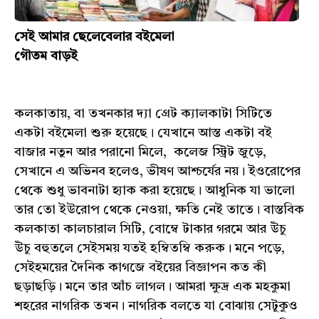
সেই আমার ছেলেবেলার বইমেলা
গৌতম বাড়ই
কলকাতায়, বা তখনকার দ্যা গ্রেট ক্যালকাটা সিটিতে
একটা বইমেলা শুরু হয়েছে। যেখানে আস্ত একটা বই
বাজার নতুন আর পরানো মিলে, কলেজ স্ট্রিট জুড়ে,
সেখানে এ অভিনব হলেও, ভীষণ আশ্চর্যের নয়। ইওরোপের
থেকে শুধু ভাবনাটা হ্যাক করা হয়েছে। আধুনিক যা ভালো
তার তো ইউরোপ থেকে নেওয়া, ক্ষতি নেই তাতে। বাস্তবিক
কলকাতা কালচারাল সিটি, বোম্বে টাকার গরমে আর উঁচু
উঁচু বহুতলে সেইসময় যতই হম্বিতম্বি করুক। মনে পড়ে,
সেইহময়ের দৈনিক কাগজে বইয়ের বিজ্ঞাপন কত কী
ছড়াছড়ি। মনে তার আঁচ লাগল। আমরা ক্ষুদ্র এক মহকুমা
শহরের নাগরিক তখন। নাগরিক বলতে যা বোঝায় সেটুকুও