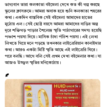
ভাগ্যবান তারা কলকাতা বইমেলা দেখে কত কী গল্প করছে
স্কুলের ক্লাসরুমে। আমরা অবাক হয়ে শুনি কলকাতা শহরের
কথা। একদিন বাস্তবিক সেই বইমেলা আমাদের হাতের
মুঠোয় এল। সেই ছোট্ট বয়সে আমরা আমাদের বাড়ির অল্প
দূরে শক্তিগড় পাড়ার শৈলেন্দ্র স্মৃতি পাঠাগারের সদস্য হয়েছি
পঞ্চাশ পয়সা দিয়ে। মাসিক চাঁদা পঁচিশ পয়সা। এই লেখা
লিখতে গিয়ে মনে পড়ছে তখনকার লাইব্রেরিয়ান কানাইদার
কথা। আরও একটা মিষ্টি স্মৃতি আছে এই লাইব্রেরি ঘিরে।
পরে বলছি। আগে বলি সেই প্রথম দেখা বইমেলার কথা। যা
আজও উজ্জ্বল স্মৃতির মণিকোঠায়।
🍂