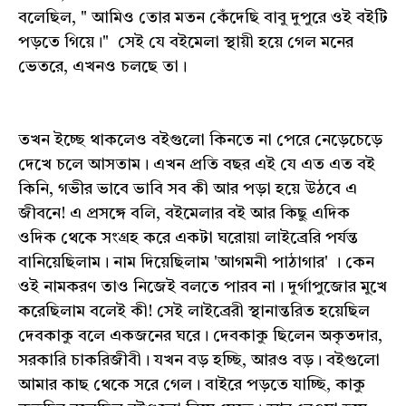
বলেছিল, " আমিও তোর মতন কেঁদেছি বাবু দুপুরে ওই বইটি
পড়তে গিয়ে।" সেই যে বইমেলা স্থায়ী হয়ে গেল মনের
ভেতরে, এখনও চলছে তা।
তখন ইচ্ছে থাকলেও বইগুলো কিনতে না পেরে নেড়েচেড়ে
দেখে চলে আসতাম। এখন প্রতি বছর এই যে এত এত বই
কিনি, গভীর ভাবে ভাবি সব কী আর পড়া হয়ে উঠবে এ
জীবনে! এ প্রসঙ্গে বলি, বইমেলার বই আর কিছু এদিক
ওদিক থেকে সংগ্রহ করে একটা ঘরোয়া লাইব্রেরি পর্যন্ত
বানিয়েছিলাম। নাম দিয়েছিলাম 'আগমনী পাঠাগার' । কেন
ওই নামকরণ তাও নিজেই বলতে পারব না। দুর্গাপুজোর মুখে
করেছিলাম বলেই কী! সেই লাইব্রেরী স্থানান্তরিত হয়েছিল
দেবকাকু বলে একজনের ঘরে। দেবকাকু ছিলেন অকৃতদার,
সরকারি চাকরিজীবী। যখন বড় হচ্ছি, আরও বড়। বইগুলো
আমার কাছ থেকে সরে গেল। বাইরে পড়তে যাচ্ছি, কাকু