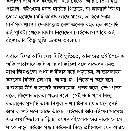
কতদিন বলেছিল বইগুলো নিয়ে যেতে। আর নেওয়া হয়ে
ওঠেনি। বইগুলো হয়ত হারিয়ে গিয়েছে, বা জ্বালানি কিংবা
ঠোঙা হয়েছে। যদি কারও কাছে থাকে, তা হবে পরম
মানসিক শান্তি। দেবকাকুও বেশ অনেক বছর হল শুনেছি
এই পৃথিবী থেকে বিদায় নিয়েছেন। বইমেলার সাথে ওই
বইগুলোর কিছু স্মৃতি উল্লেখ করলাম।
এবারে ফিরে আসি সেই মিষ্টি স্মৃতিতে, আমাদের ওই শৈলেন্দ্র
স্মৃতি পাঠাগারে কচি স্যার বা কচিদা বলে একজন সমস্ত
ম্যাগাজিনগুলো প্রথম দাবীদার হয়ে পড়তেন, আন্ডারলাইন
করতেন বিভিন্ন লেখায়। আমরা হা- পিত্যেশ করে বসে
থাকতাম উনি ছাড়লেই আনন্দমেলা পড়ব বলে, দেশ পড়ব
বলে, কিশোরভারতী পড়ব বলে। সেই কচি স্যার কিন্তু
বর্তমানের সুসাহিত্যিক বিপুল দাশ। ওঁনার হয়ত মনে নেই,
আমার স্পষ্ট মনে আছে তাঁকে। বইমেলা আর বইয়ের সাথেও
এও অঙ্গাঙ্গিভাবে জড়িত। যেমন বইপোকাদের নাকে লেগে
থাকে নতুন বইয়ের গন্ধ। বইমেলা কিন্তু প্রতিবছর যেন আরও