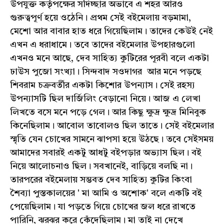
উপযুক্ত কর্তৃপক্ষের সদিচ্ছার অভাবে এ শহর আরও
গুরুত্বপূর্ণ হয়ে ওঠেনি। প্রথম সেই বইমেলায় বড়মামা,
মেশো আর বাবার হাত ধরে গিয়েছিলাম। তাদের কেউই নেই
এখন এ ধরাধামে। তবে তাদের বইমেলার উপহারগুলো
এখনও মনে আছে, দেব সাহিত্য কুটিরের পূরবী বলে একটা
ঢাউস পুজো সংখ্যা। সিন্দবাদ সওদাগর আর মনে পড়ছে
শিবরাম চক্রবর্তীর একটা কিশোর উপন্যাস। সেই রহস্য
উপন্যাসটি ছিল দার্জিলিং বেড়ানো নিয়ে। আজ এ লেখা
লিখতে বসে মনে পড়ে গেল। আর কিছু ক্ষুদ্র ক্ষুদ্র মিনিবুক
কিনেছিলাম। আবোল তাবোলও ছিল তাতে। সেই বইমেলার
স্মৃতি যেন চোখের সামনে ঝাপসা হয়ে উঠছে। তবে সেইসময়
আমাদের সবারই একটু আধটু বইপড়ার অভ্যাস ছিল। বই
নিয়ে আলোচনাও ছিল। সবখানেই, বাড়িয়ে বলছি না।
তারপরের বইমেলায় সম্ভবত দেব সাহিত্য কুটির কিংবা
শৈব্যা পুস্তকালয়ের ' মা আমি ও অশোক' বলে একটি বই
পেয়েছিলাম। যা পড়তে গিয়ে চোখের জল ধরে রাখতে
পারিনি, ঝরঝর করে কেঁদেছিলাম। মা তাই না দেখে