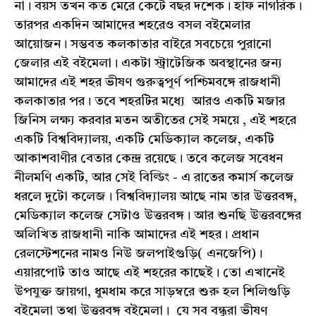
না। বয়স তখন কত মেরে কেটে বছর দশেক। হাফ নাগরিক।
তারপর একদিন আমাদের শহরেও বসল বইমেলার
আয়োজন। সম্ভবত কলকাতার বাইরে সবচেয়ে পুরানো
জেলার এই বইমেলা। একটা স্ট্রাটেজিক অবস্থানের জন্য
আমাদের এই শহর ভীষণ গুরুত্বপূর্ণ পশ্চিমবঙ্গে রাজধানী
কলকাতার পর। তবে শহরটির মধ্যে আরও একটি মজার
জিনিস লক্ষ্য করবার মতন অতীতের সেই সময়ে , এই শহরে
একটি বিশ্ববিদ্যালয়, একটি মেডিক্যাল কলেজ, একটি
আকাশবাণীর বেতার কেন্দ্র রয়েছে। তবে কলেজ সবেধন
নীলমণি একটি, আর সেই বিল্ডিং - এ রাতের কমার্স কলেজ
ধরলে দুটো কলেজ। বিশ্ববিদ্যালয় আছে নাম তার উত্তরবঙ্গ,
মেডিক্যাল কলেজ সেটাও উত্তরবঙ্গ। আর শুনছি উত্তরবঙ্গের
অলিখিত রাজধানী নাকি আমাদের এই শহর। প্রধান
রেলস্টেশনের নামও নিউ জলপাইগুড়ি( এনজেপি)।
এয়ারপোর্ট তাও আছে এই শহরের কাছেই। তো এখানেই
উপযুক্ত জায়গা, ধুমধাম করে সাড়ম্বরে শুরু হল শিলিগুড়ি
বইমেলা তথা উত্তরবঙ্গ বইমেলা। যে সব বন্ধুরা ভীষণ