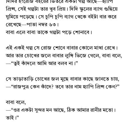
দিদির ইংরেজি বইয়ের ভিতরে একটা গল্প আছে—হ্যাপি
প্রিন্স, সেই গল্পটা তার খুব প্রিয়। দিদি স্কুলের ব্যাগ গুছিয়ে
ঘুমিয়ে পড়েছে। সে চুপি চুপি ব্যাগ থেকে বইটা বার করে
রেখেছে—পাতা নম্বর ৬৩।
বাবা এলে বাবা তাকে গল্পটা পড়ে শোনাবে।
এই একই গল্প সে রোজ শোনে বাবার কোলে মাথা রেখে।
আর তার চোখের জলে বাবার লুঙ্গি ভিজে গেলে, বাবা বলে,
—“তুই কাঁদলে আমি আর বলব না।”
সে তাড়াতাড়ি চোখের জল মুছে বাবার কাছে জানতে চায়,
—“রাজপুত্র কেন কাঁদে? তবে তার নাম হ্যাপি প্রিন্স কেন?”
বাবা বলে,
—“ওর একটা সুন্দর মন আছে, ঠিক আমার রানীর মতো।
তাই।”