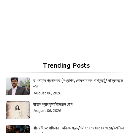
Trending Posts
ড. গোবিন্দ প্রসাদ কর (অধ্যাপক, লোকগবেষক, পাঁশকুড়া)/ ভাস্করব্রত
পতি
August 06, 2026
বাইশে শ্রাবণ/অসিতরঞ্জন ঘোষ
August 06, 2026
বাঁচার উত্তরাধিকার : অন্তিম খণ্ড/পর্ব ৭ : শেষ সত্যের আগে/কমলিকা