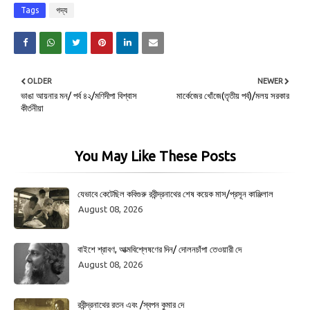
Tags
গদ্য
OLDER
NEWER
ভাঙা আয়নার মন/ পর্ব ৪২/মণিদীপা বিশ্বাস
মার্কেজের খোঁজে(তৃতীয় পর্ব)/মলয় সরকার
কীর্তনীয়া
You May Like These Posts
যেভাবে কেটেছিল কবিগুরু রবীন্দ্রনাথের শেষ কয়েক মাস/প্রসূন কাঞ্জিলাল
August 08, 2026
বাইশে শ্রাবণ, আত্মবিশ্লেষণের দিন/ দোলনচাঁপা তেওয়ারী দে
August 08, 2026
রবীন্দ্রনাথের রতন এবং /স্বপন কুমার দে