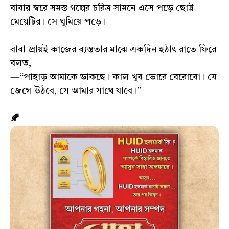
বাবার স্বরে সমস্ত গল্পের চরিত্র সামনে এসে পড়ে ছোট্ট
মেয়েটির। সে ঘুমিয়ে পড়ে।
বাবা প্রায়ই কাজের ব্যস্ততার মাঝে একদিন হঠাৎ রাতে ফিরে
বলত,
—“পাহাড় আমাকে ডাকছে। কাল খুব ভোরে বেরোবো। যে
জেগে উঠবে, সে আমার সাথে যাবে।”
🍂