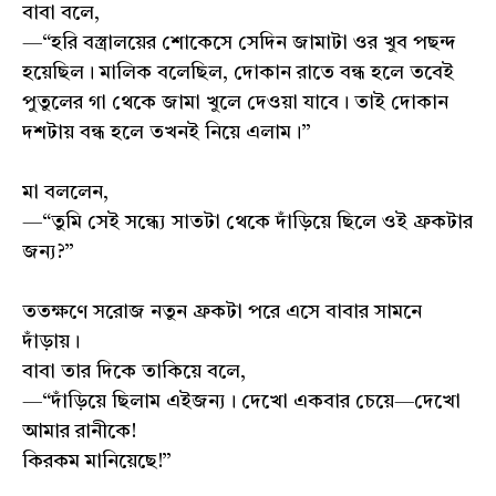
বাবা বলে,
—“হরি বস্ত্রালয়ের শোকেসে সেদিন জামাটা ওর খুব পছন্দ
হয়েছিল। মালিক বলেছিল, দোকান রাতে বন্ধ হলে তবেই
পুতুলের গা থেকে জামা খুলে দেওয়া যাবে। তাই দোকান
দশটায় বন্ধ হলে তখনই নিয়ে এলাম।”
মা বললেন,
—“তুমি সেই সন্ধ্যে সাতটা থেকে দাঁড়িয়ে ছিলে ওই ফ্রকটার
জন্য?”
ততক্ষণে সরোজ নতুন ফ্রকটা পরে এসে বাবার সামনে
দাঁড়ায়।
বাবা তার দিকে তাকিয়ে বলে,
—“দাঁড়িয়ে ছিলাম এইজন্য। দেখো একবার চেয়ে—দেখো
আমার রানীকে!
কিরকম মানিয়েছে!”