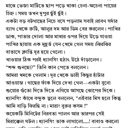
মাঝে ভেজা মাটিতে ছাপ পড়ে থাকা চেনা-অচেনা পায়ের
চিহ্ন। সময় তখন দুপুর ছুঁই ছুঁই।
একটা বড় বটগাছের নিচে বসে পড়লাম সবাই।রাবণ সর্দার
ব্যাগ থেকে রুটি, আলুর দম আর ডিম বের করলেন। পাখির
ডাক, পাতার দোলা আর মাথার ওপর দিয়ে উড়ে যাওয়া
পাখির ছায়ায় এক মুহূর্ত যেন থেমে গেল সময়।ঝিরঝির
বাতাসে ক্লান্তি দূর হয়ে গেলো।
খাওয়ার ঠিক পরই ধ্যানসিং হঠাৎ উঠে দাঁড়ালেন।
“শব্দ শুনছো?” তিনি কান পেতে বললেন।
আমরা থমকে গেলাম। দূর থেকে ভারী কিছুর হাঁটার
আওয়াজ। গাছের ফাঁক দিয়ে দেখা গেল—একটা বুনো
শুয়োর গুঁতো দিতে দিতে এগিয়ে আসছে ঝোপের দিকে।
ধ্যানসিং কাঁধে বন্দুক তুলে বললেন, “এইবার মিস হলে কিন্তু
আমি বাড়ি ফিরছি না। মারাং বুরুর কসম !”
কয়েকটি মিনিটের নিরবতা পালন আর তারপর সেই
মিরাক্কেল ঘটল। ধ্যানসিং তাক লাগালো....! বাবাও করলো