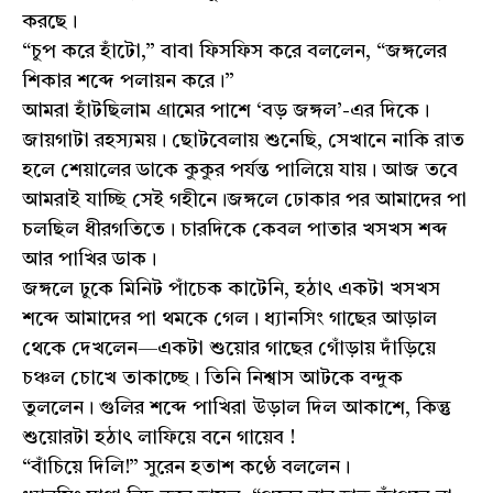
করছে।
“চুপ করে হাঁটো,” বাবা ফিসফিস করে বললেন, “জঙ্গলের
শিকার শব্দে পলায়ন করে।”
আমরা হাঁটছিলাম গ্রামের পাশে ‘বড় জঙ্গল’-এর দিকে।
জায়গাটা রহস্যময়। ছোটবেলায় শুনেছি, সেখানে নাকি রাত
হলে শেয়ালের ডাকে কুকুর পর্যন্ত পালিয়ে যায়। আজ তবে
আমরাই যাচ্ছি সেই গহীনে।জঙ্গলে ঢোকার পর আমাদের পা
চলছিল ধীরগতিতে। চারদিকে কেবল পাতার খসখস শব্দ
আর পাখির ডাক।
জঙ্গলে ঢুকে মিনিট পাঁচেক কাটেনি, হঠাৎ একটা খসখস
শব্দে আমাদের পা থমকে গেল। ধ্যানসিং গাছের আড়াল
থেকে দেখলেন—একটা শুয়োর গাছের গোঁড়ায় দাঁড়িয়ে
চঞ্চল চোখে তাকাচ্ছে। তিনি নিশ্বাস আটকে বন্দুক
তুললেন। গুলির শব্দে পাখিরা উড়াল দিল আকাশে, কিন্তু
শুয়োরটা হঠাৎ লাফিয়ে বনে গায়েব !
“বাঁচিয়ে দিলি!” সুরেন হতাশ কণ্ঠে বললেন।