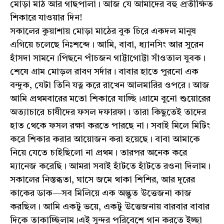
মোড়া মাঠ আর গাছপালা। আজ যে আমাদের বহু প্রতীক্ষিত
শিকারে যাওয়ার দিন!
সকালের কুয়াশায় মোড়া মাঠের বুক চিরে একদল মানুষ
এগিয়ে চলেছে নিঃশব্দে। আমি, বাবা, ধ্যানসিং আর সুরেন
হাঁসদা সামনে।পিছনে পাঁচজন গাট্টাগোট্টা সাঁওতাল যুবক।
শেষে গ্রাম মোড়ল রাবণ সর্দার। বাবার হাতে পুরনো এক
বন্দুক, যেটা তিনি যত্ন করে রাখেন আলমারির ওপরে। আজ
আমি প্রথমবারের মতো শিকারে যাচ্ছি।গ্রামে বুনো শুয়োরের
অত্যাচারে চাষীদের ফসল দফারফা। তারা কিছুতেই তাদের
হাত থেকে ফসল রক্ষা করতে পারছে না। সবাই মিলে মিটিং
করে শিকার করার আয়োজন করা হয়েছে। বাবা আমাকে
নিয়ে যেতে চাইছিলো না প্রথম। তারপর অনেক করে
ম্যানেজ করেছি। আমরা সবাই হাঁটতে হাঁটতে রওনা দিলাম।
সকালের নিস্তব্ধতা, ঘাসে জমে থাকা শিশির, আর দূরের
কাকের ডাক—সব মিলিয়ে এক অদ্ভুত উত্তেজনা কাজ
করছিল। আমি একটু ভয়ে, একটু উত্তেজনায় বারবার বাবার
দিকে তাকাচ্ছিলাম।এই সুন্দর পরিবেশে গান করতে ইচ্ছা