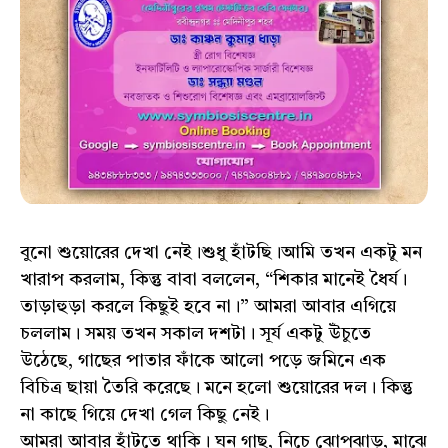
বুনো শুয়োরের দেখা নেই।শুধু হাঁটছি।আমি তখন একটু মন
খারাপ করলাম, কিন্তু বাবা বললেন, “শিকার মানেই ধৈর্য।
তাড়াহুড়া করলে কিছুই হবে না।” আমরা আবার এগিয়ে
চললাম। সময় তখন সকাল দশটা। সূর্য একটু উঁচুতে
উঠেছে, গাছের পাতার ফাঁকে আলো পড়ে জমিনে এক
বিচিত্র ছায়া তৈরি করেছে। মনে হলো শুয়োরের দল। কিন্তু
না কাছে গিয়ে দেখা গেল কিছু নেই।
আমরা আবার হাঁটতে থাকি। ঘন গাছ, নিচে ঝোপঝাড়, মাঝে