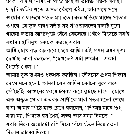
তাক। যদি ধ্যানসিং না পারে তাই অতিরিক্ত সতর্ক সবাই।
দু দুটি গুলির শব্দে জঙ্গল কেঁপে উঠল, আর সঙ্গে সঙ্গে
শুয়োরটা গড়িয়ে পড়ল মাটিতে। রক্ত গড়িয়ে যাচ্ছে পাতার
ওপরে।মোড়ল রাবণ সর্দার সহ সাঁওতালদের দলটি বুনো
গাছের লতায় আষ্টেপৃষ্ঠে বেঁধে ফেলেছে।গেঁথে দিয়েছে সবাই
বল্লাম। হাসিমুখ চকচক করছে সবার।
আমি চোখ বড় বড় করে চেয়ে আছি। এই প্রথম এমন দৃশ্য
দেখছি! বাবা বললেন, “দেখলে? এটা শিকার—একটা
ধৈর্যের খেলা।”
আমার বুক তখনও ধকধক করছিল। জীবনের প্রথম শিকার
দেখে মনে হলো, আমরা যেন আদিম কোনো যুগে এসে
পৌঁছেছি।আগুনের গরমে টগবগ করে ফুটছে মাংস। চোখে
এক অদ্ভুত ঘোর। এতবড় প্রাণীকে মারা সম্ভব হলো শেষে।
বাবা আমার পিঠে হাত রেখে বললেন, “শিকার মানে শুধু
মারা নয়, শিখতে হয় ধৈর্য, লক্ষ্য আর সময় চিনতে।”
সবাই মিলে শুয়োরটা রশি দিয়ে বেঁধে টেনে নিয়ে রওনা
দিলাম গ্রামের দিকে।