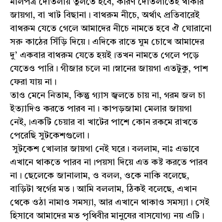
মালপত্র দোতলায় তুলতে হবে, কারণ দোতলাতেই থাকার
জায়গা, বা খাট বিছানা। বাথরুম নীচে, অর্থাৎ প্রতিবারেই
বাথরুম যেতে গেলে আমাদের নীচে নামতে হবে ঐ ঘোরানো
সরু কাঠের সিঁড়ি দিয়ে। এদিকে রাতে ঘুম চোখে আমাদের
দু’ একবার বাথরুম যেতে হয়ই।তখন নামতে গেলে পড়ে
যেতেও পারি। গীজার চলে না।স্নানের জায়গা এতটুকু, পাশ
ফেরা যায় না।
তাও মেনে নিতাম, কিন্তু গ্যাস জ্বলতে চায় না, গরম জল চা
ইত্যাদিও করতে পারব না। কাপড়জামা মেলার জায়গা
নেই,।একটি চেয়ার বা খাটের পাশে কোন রকমে রাখতে
পেরেছি সুটকেশগুলো।
সুটকেশ খোলার জায়গা নেই ঘরে। বললাম, নাঃ এভাবে
এখানে থাকতে পারব না।পয়সা দিয়ে এত কষ্ট করতে পারব
না। ছেলেকে জানালাম, ও বলল, ওকে নাকি বলেছে,
বাড়িটা স্বর্গের মত। আমি বললাম, ঠিকই বলেছে, এখান
থেকে ওঠা নামাও সমস্যা, আর এখানে থাকাও সমস্যা। সেই
হিসাবে আমাদের মত পৃথিবীর মানুষের বাসযোগ্য নয় এটি।