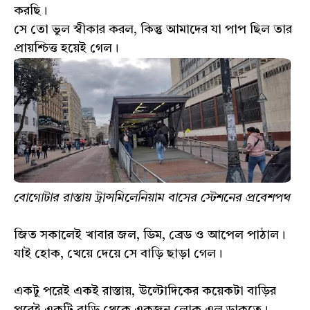
করছি।
সে তো ভুল স্বীকার করল, কিন্তু আমাদের যা পাপ ছিল তার
প্রায়শ্চিত্ত হয়েই গেল।
বোগোটার রাস্তায় ট্রান্সমিলেনিয়াম বাসের স্টেশনের প্রবেশপথ
জিত সকালেই খাবার জল, ডিম, ব্রেড ও আপেল পাঠাল।
যাই হোক, খেয়ে দেয়ে সে বাড়ি ছাড়া গেল।
একটু পরেই একই রাস্তায়, উল্টোদিকের কয়েকটা বাড়ির
পরেই একটি বাড়ি থেকে একজন লোক এল ডাকতে।