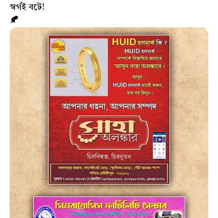
স্বর্গই বটে!
🍂