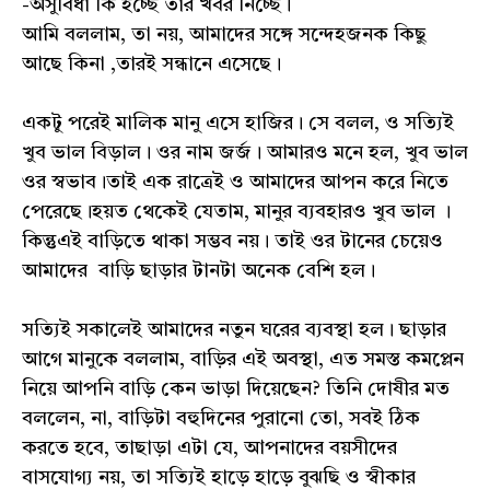
-অসুবিধা কি হচ্ছে তার খবর নিচ্ছে।
আমি বললাম, তা নয়, আমাদের সঙ্গে সন্দেহজনক কিছু
আছে কিনা ,তারই সন্ধানে এসেছে।
একটু পরেই মালিক মানু এসে হাজির। সে বলল, ও সত্যিই
খুব ভাল বিড়াল। ওর নাম জর্জ। আমারও মনে হল, খুব ভাল
ওর স্বভাব।তাই এক রাত্রেই ও আমাদের আপন করে নিতে
পেরেছে।হয়ত থেকেই যেতাম, মানুর ব্যবহারও খুব ভাল ।
কিন্তুএই বাড়িতে থাকা সম্ভব নয়। তাই ওর টানের চেয়েও
আমাদের বাড়ি ছাড়ার টানটা অনেক বেশি হল।
সত্যিই সকালেই আমাদের নতুন ঘরের ব্যবস্থা হল। ছাড়ার
আগে মানুকে বললাম, বাড়ির এই অবস্থা, এত সমস্ত কমপ্লেন
নিয়ে আপনি বাড়ি কেন ভাড়া দিয়েছেন? তিনি দোষীর মত
বললেন, না, বাড়িটা বহুদিনের পুরানো তো, সবই ঠিক
করতে হবে, তাছাড়া এটা যে, আপনাদের বয়সীদের
বাসযোগ্য নয়, তা সত্যিই হাড়ে হাড়ে বুঝছি ও স্বীকার