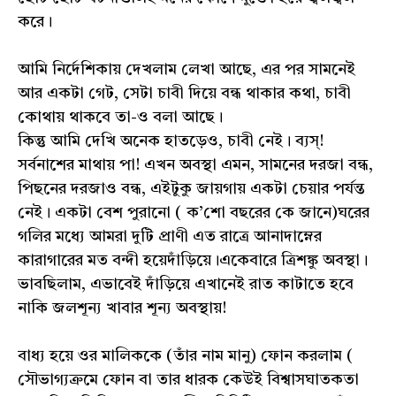
করে।
আমি নির্দেশিকায় দেখলাম লেখা আছে, এর পর সামনেই
আর একটা গেট, সেটা চাবী দিয়ে বন্ধ থাকার কথা, চাবী
কোথায় থাকবে তা-ও বলা আছে।
কিন্তু আমি দেখি অনেক হাতড়েও, চাবী নেই। ব্যস্‌!
সর্বনাশের মাথায় পা! এখন অবস্থা এমন, সামনের দরজা বন্ধ,
পিছনের দরজাও বন্ধ, এইটুকু জায়গায় একটা চেয়ার পর্যন্ত
নেই। একটা বেশ পুরানো ( ক’শো বছরের কে জানে)ঘরের
গলির মধ্যে আমরা দুটি প্রাণী এত রাত্রে আনাদাম্নের
কারাগারের মত বন্দী হয়েদাঁড়িয়ে।একেবারে ত্রিশঙ্কু অবস্থা।
ভাবছিলাম, এভাবেই দাঁড়িয়ে এখানেই রাত কাটাতে হবে
নাকি জলশূন্য খাবার শূন্য অবস্থায়!
বাধ্য হয়ে ওর মালিককে (তাঁর নাম মানু) ফোন করলাম (
সৌভাগ্যক্রমে ফোন বা তার ধারক কেউই বিশ্বাসঘাতকতা