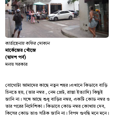
কার্তাহেনায় কফির দোকান
মার্কেজের খোঁজে
(দ্বাদশ পর্ব)
মলয় সরকার
বোগোটা আমাদের কাছে নতুন শহর।এখানে কিভাবে বাড়ি
চিনতে হয়, (তার নম্বর , নেম প্লেট, রাস্তা ইত্যাদি) কিছুই
জানি না। সঙ্গে আছে শুধু বাড়ির নম্বর, একটি কোড নম্বর ও
তার পরের নির্দেশিকা। কিভাবে কোড নম্বর কোথায় দেব,
কিসের কোড তাও সঠিক জানি না। বিপদ গুণছি মনে মনে।