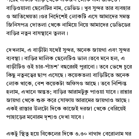
বাড়িওয়ালা ছেলেটির নাম, ডেভিড। খুব সুন্দর তার ব্যবহার
ও আতিথেয়তা।ওর নির্দেশেই লোকটি এসে আমাদের সমস্ত
জিনিসপত্র দোতলা থেকে নামিয়ে নিয়ে আমাদের ডেভিডের
বাড়ির নতুন বাসস্থানে তুলল।
দেখলাম, এ বাড়ীটা যথেষ্ট সুন্দর, অনেক জায়গা এবং সুন্দর
ব্যবস্থা। বাড়ির মালিক ছেলেটিও ভাল।তবে মনে হল, এ
বাড়ীটিও ওই চার-পাঁচশ’ বছরেরই পুরানো। তবে ভেঙ্গে চুরে
কিছু নতুনত্বের ছাপ এসেছে। কয়েকতলা বাড়িটিতে অনেক
লোক থাকে, বেশ কয়েকটা অফিসও আছে। তবে নিশ্চিন্ত
হলাম, এখানে অন্তত; বাড়ির আরামটুকু পাওয়া যাবে। রান্নার
জায়গা থেকে শুরু করে সোফায় আরামের জায়গাও আছে।
একই রাস্তার উলটো দিকে কাজেই দরজা থেকে বেরিয়েই
পাহাড়ের মনোরম দৃশ্যও দেখা যাবে।
একটু স্থিতু হয়ে বিকেলের দিকে ৩.৩০ নাগাদ বেরোলাম ঘর