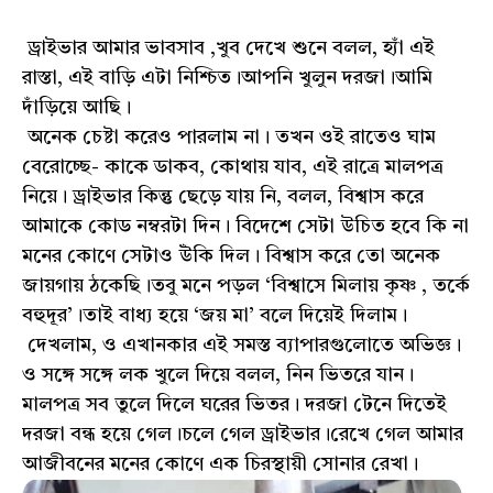
ড্রাইভার আমার ভাবসাব ,খুব দেখে শুনে বলল, হ্যাঁ এই
রাস্তা, এই বাড়ি এটা নিশ্চিত।আপনি খুলুন দরজা।আমি
দাঁড়িয়ে আছি।
অনেক চেষ্টা করেও পারলাম না। তখন ওই রাতেও ঘাম
বেরোচ্ছে- কাকে ডাকব, কোথায় যাব, এই রাত্রে মালপত্র
নিয়ে। ড্রাইভার কিন্তু ছেড়ে যায় নি, বলল, বিশ্বাস করে
আমাকে কোড নম্বরটা দিন। বিদেশে সেটা উচিত হবে কি না
মনের কোণে সেটাও উঁকি দিল। বিশ্বাস করে তো অনেক
জায়গায় ঠকেছি।তবু মনে পড়ল ‘বিশ্বাসে মিলায় কৃষ্ণ , তর্কে
বহুদূর’।তাই বাধ্য হয়ে ‘জয় মা’ বলে দিয়েই দিলাম।
দেখলাম, ও এখানকার এই সমস্ত ব্যাপারগুলোতে অভিজ্ঞ।
ও সঙ্গে সঙ্গে লক খুলে দিয়ে বলল, নিন ভিতরে যান।
মালপত্র সব তুলে দিলে ঘরের ভিতর। দরজা টেনে দিতেই
দরজা বন্ধ হয়ে গেল।চলে গেল ড্রাইভার।রেখে গেল আমার
আজীবনের মনের কোণে এক চিরস্থায়ী সোনার রেখা।