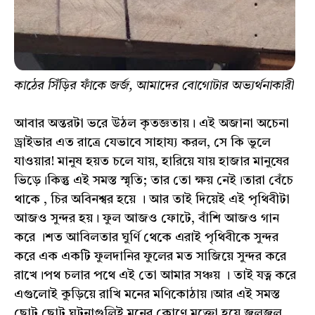
কাঠের সিঁড়ির ফাঁকে জর্জ, আমাদের বোগোটার অভ্যর্থনাকারী
আবার অন্তরটা ভরে উঠল কৃতজ্ঞতায়। এই অজানা অচেনা
ড্রাইভার এত রাত্রে যেভাবে সাহায্য করল, সে কি ভুলে
যাওয়ার! মানুষ হয়ত চলে যায়, হারিয়ে যায় হাজার মানুষের
ভিড়ে।কিন্তু এই সমস্ত স্মৃতি; তার তো ক্ষয় নেই।তারা বেঁচে
থাকে , চির অবিনশ্বর হয়ে । আর তাই দিয়েই এই পৃথিবীটা
আজও সুন্দর হয়। ফুল আজও ফোটে, বাঁশি আজও গান
করে ।শত আবিলতার ঘুর্ণি থেকে এরাই পৃথিবীকে সুন্দর
করে এক একটি ফুলদানির ফুলের মত সাজিয়ে সুন্দর করে
রাখে।পথ চলার পথে এই তো আমার সঞ্চয় । তাই যত্ন করে
এগুলোই কুড়িয়ে রাখি মনের মণিকোঠায়।আর এই সমস্ত
ছোট ছোট ঘটনাগুলিই মনের কোণে মুক্তো হয়ে জ্বলজ্বল