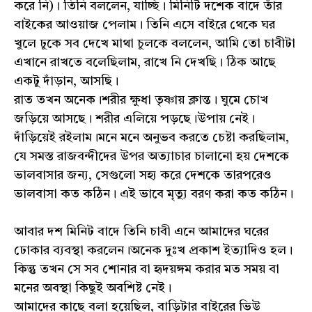
করে নি)। তিনি বললেন, যাচ্ছি। মিনিটি দশেক বাদে তাঁর
বাইকের আওয়াজ পেলাম। তিনি এসে বাইরে থেকে ঘর
খুলে ঢুকে সব দেখে মাথা চুলকে বললেন, আমি তো চাবীটা
এখানে রাখতে বলেছিলাম, রাখে নি দেখছি। ঠিক আছে
একটু দাঁড়ান, আসছি।
রাত তখন অনেক।শরীর ক্ষুধা তৃষ্ণায় ক্লান্ত। ঘুমে চোখ
জড়িয়ে আসছে। শরীর এলিয়ে পড়ছে।উপায় নেই।
দাঁড়িয়েই রইলাম।মনে মনে অনুভব করতে চেষ্টা করছিলাম,
যে সমস্ত রাজবন্দীদের উপর অত্যাচার চালানো হয় দেশকে
ভালবাসার জন্য, সেগুলো সহ্য করে দেশকে তারপরেও
ভালবাসা কত কঠিন। এই ভাবে মৃত্যু বরণ করা কত কঠিন।
আবার দশ মিনিট বাদে তিনি চাবী এনে আমাদের ঘরের
ঢোকার ব্যবস্থা করলেন।অনেক দুঃখ প্রকাশ ইত্যাদিও হল।
কিন্তু তখন সে সব শোনার বা হৃদয়ঙ্গম করার মত সময় বা
মনের অবস্থা কিছুই অবশিষ্ট নেই।
আমাদের কাছে বলা হয়েছিল, বাড়িটার বাইরের ভিউ