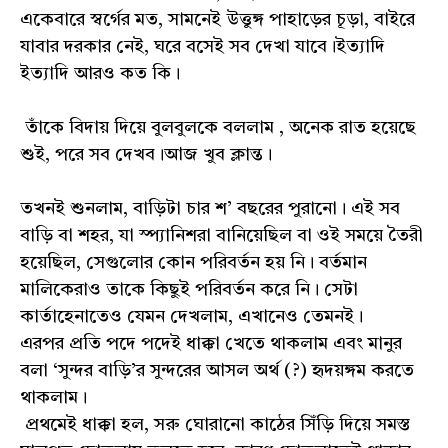
একেবারে স্বর্গের মত, সামনেই উত্তুঙ্গ পাহাড়ের চূড়া, বাইরে
যাবার দরকার নেই, ঘরে বসেই সব দেখা যাবে।ইত্যাদি
ইত্যাদি আরও কত কি।
তাঁকে বিদায় দিয়ে বুলবুলকে বললাম , অনেক রাত হয়েছে
শুই, পরে সব দেখব।আজ খুব ক্লান্ত।
তখনই শুনলাম, বাড়িটা চার শ’ বছরের পুরানো। এই সব
বাড়ি বা শহর, যা স্প্যানিশরা বানিয়েছিল বা ওই সময়ে তৈরী
হয়েছিল, সেগুলোর কোন পরিবর্তন হয় নি। বর্তমান
মালিকেরাও তাকে কিছুই পরিবর্তন করে নি। সেটা
কার্তাহেনাতেও যেমন দেখলাম, এখানেও তেমনই।
এরপর প্রতি পদে পদেই ধাক্কা খেতে থাকলাম এবং মানুর
বলা ‘সুন্দর বাড়ি’র সুন্দরের আসল অর্থ (?) হৃদয়ঙ্গম করতে
থাকলাম।
প্রথমেই ধাক্কা হল, সরু ঘোরানো কাঠের সিঁড়ি দিয়ে সমস্ত