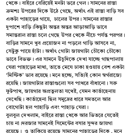
থেকে। বাইরে বেরিয়েই মনটা ভরে গেল। সামনের রাস্তা
ক্রমশঃ উপরের দিকে উঠে গেছে, অর্থাৎ এই রাস্তা বাড়ি সব
একটা পাহাড়ের গায়ে, ঢালের উপর। সামনের রাস্তার
দুপাশে বাড়ি।কিছুটা অন্তর অন্তর আড়াআড়ি ভাবে
সমান্তরাল রাস্তা চলে গেছে উপর থেকে নীচে পর্যন্ত পরপর।
বাড়ির সামনে খুব প্রয়োজন না পড়লে গাড়ি আসবে না,
সেটুকু পায়ে হাঁটা। অর্থাৎ গোটা জায়গাটা চৌকো চৌকো
ভাবে বিভক্ত। এর সামনে উঁচুদিকে দেখা যাচ্ছে গাছপালায়
ঘেরা পাহাড়ের মাথা, তাতে মেঘে ঢাকা হওয়ায় বেশ একটা
‘মিস্টিক’ ভাব রয়েছে। মনে হচ্ছে, সত্যিই কোন স্বর্গরাজ্যে
রয়েছি। জায়গাটার রাস্তাগুলো সব পাথরে বাঁধানো। সরু
ফুটপাথ, জায়গার অপ্রতুলতা যথেষ্ট, যেমন কার্তাহেনায়
দেখেছি। কার্তাহেনা ছিল সমুদ্রের ধারে সমতলে আর
বোগোটা হল পাহাড়ি এবং পাহাড় ঘেরা।
বুলবুল দেখলাম, বাইরে রাস্তা থেকে আর ভিতরে যেতেই
চায় না।দরজার সামনেই সিমেন্টের বসার সুন্দর জায়গা
রয়েছে। ও তাকিয়ে রয়েছে সামনের পাহাড়ের দিকে , মনে