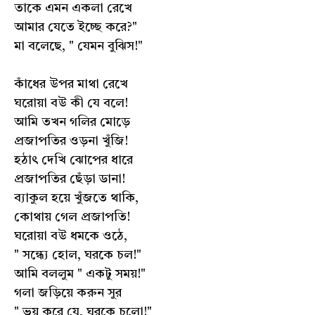
তাকে এমন একলা রেখে
আমার যেতে ইচ্ছে করে?"
মা বলেছে, " যেমন বুঝিস!"
কাঁধের উপর মাথা রেখে
ঘরোয়া বউ কী যে বলে!
আমি তখন গলির মোড়ে
প্রজাপতির ওড়না খুঁজি!
হঠাৎ দেখি ঝোপের ধারে
প্রজাপতির ছেঁড়া ডানা!
ব্যাকুল হয়ে খুঁজতে থাকি,
কোথায় গেল প্রজাপতি!
ঘরোয়া বউ ধমকে ওঠে,
" সন্ধ্যে হোল, ঘরকে চল!"
আমি বললুম " একটু সময়!"
গলা জড়িয়ে করুন সুর
" ভয় করে যে, ঘরকে চলো!"