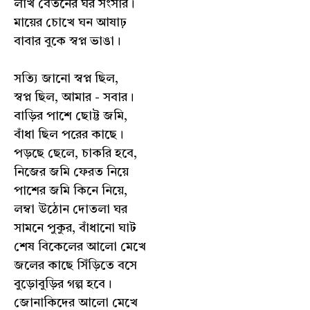
লাখ বেতনের ঘর সংসার।
মায়ের চোখে ঘন আষাঢ়
বাবার বুকে স্বপ্ন ভাঙা।
সত্যি জানো স্বপ্ন ছিল,
স্বপ্ন ছিল, আমার - সবার।
বাড়ির পাশে ছোট্ট জমি,
বাঁধা ছিল পরের কাছে।
পড়ছে ছেলে, চাকরি হবে,
নিজের জমি ফেরত নিয়ে
পাশের জমি কিনে নিয়ে,
লম্বা উঠোন দোতলা ঘর
সামনে পুকুর, বাঁধানো ঘাট
শেষ বিকেলের আলো মেখে
জলের কাছে সিঁড়িতে বসে
বুড়োবুড়ির গল্প হবে।
জোনাকিদের আলো মেখে