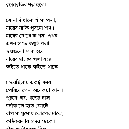
বুড়োবুড়ির গল্প হবে।
সোনা বাঁধানো শাঁখা পলা,
মায়ের নাকি পুরনো শখ।
মায়ের চোখে ঝাপসা এখন
এখন হাতে শুধুই পলা,
স্বপ্নগুলো পলা হয়ে
মায়ের হাতের পলা হয়ে
ক্ষইতে থাকে ক্ষইতে থাকে।
চেয়েছিলাম একটু সময়,
পেরিয়ে গেল অনেকটা কাল।
পুরনো ঘর, খড়ের চাল
বর্ষাকালে ছাতু ফোটে।
বাপ মা ঘুমোয় ঝোপের মাঝে,
কাঠকয়লার চাদর ঢেকে।