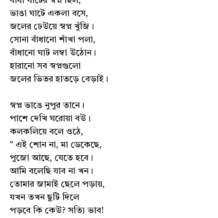
বাঁধা ঘাটের স্বপ্ন ছিল,
ভাঙা ঘাটে একলা বসে,
জলের ঢেউয়ে স্বপ্ন খুঁজি।
সোনা বাঁধানো শাঁখা পলা,
বাঁধানো ঘাট লম্বা উঠোন।
হারানো সব স্বপ্নগুলো
জলের ভিতর হাতড়ে বেড়াই।
স্বপ্ন ভাঙে নুপুর তানে।
পাশে দেখি ঘরোয়া বউ।
কলকলিয়ে বলে ওঠে,
" এই শোন না, মা ডেকেছে,
পুজো আছে, যেতে হবে।
আমি বলেছি যাব না খন।
তোমার জামাই ছেলে পড়ায়,
যখন তখন ছুটি দিলে
পড়বে কি কেউ? সত্যি ভাব!