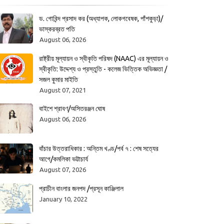
ড. গোবিন্দ প্রসাদ কর (অধ্যাপক, লোকগবেষক, পাঁশকুড়া)/
ভাস্করব্রত পতি
August 06, 2026
রাষ্ট্রীয় মূল্যায়ন ও স্বীকৃতি পরিষদ (NAAC) এর মূল্যায়ন ও
স্বীকৃতি: উদ্দেশ্য ও প্রস্তুতি - কলেজ ভিত্তিক অভিজ্ঞতা /
সজল কুমার মাইতি
August 07, 2021
বাইশে শ্রাবণ/অসিতরঞ্জন ঘোষ
August 06, 2026
বাঁচার উত্তরাধিকার : অন্তিম খণ্ড/পর্ব ৭ : শেষ সত্যের
আগে/কমলিকা ভট্টাচার্য
August 07, 2026
প্রাচীন বাংলার জনপদ /প্রসূন কাঞ্জিলাল
January 10, 2022