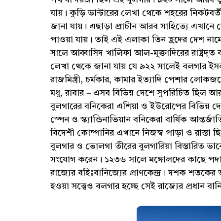
পথ বা দরজা ছিল এই বুলগার। ৯২০ সালে আরব 
যায়। কুড়ি ভান্টারের লেখা থেকে শহরের নিকটবর্
জানা যায়। এছাড়া প্রাচীন আরব সাহিত্যে এখানে 
পাওয়া যায়। তাই এই এলাকা তিন হ্রদের দেশ নামে
সালে আব্বাসিদ খালিফা আল-মুক্তাদিরের রাষ্ট্রদূত 
লেখা থেকে জানা যায় যে ৯২২ সালেই বলগার ইসলা
রাজমিস্ত্রী, চর্মকার, কামার ইত্যাদি পেশার লোকজ
মধু, রাবার – এসব বিভিন্ন দেশে সুপরিচিত ছিল আ
বুলগারের বনিকেরা এশিয়া ও ইউরোপের বিভিন্ন দেশ
স্পেন ও স্ক্যান্ডিনাভিয়ান বনিকেরা বার্ষিক আন্
বিদেশী কোম্পানির এখানে নিজস্ব পাড়া ও রাস্তা 
বুলগার ও ভোলগা তীরের বুলগারিয়া বিস্তারিত ভাব
সংযোগ করেন। ১২৩৬ সালে মঙ্গোলদের কাছে পদান
রাজ্যের বহিঃবানিজ্যের প্রাণকেন্দ্র। দশক শতক
হওয়া সত্ত্বেও বলগার হচ্ছে সেই রাজ্যের প্রধান বানি