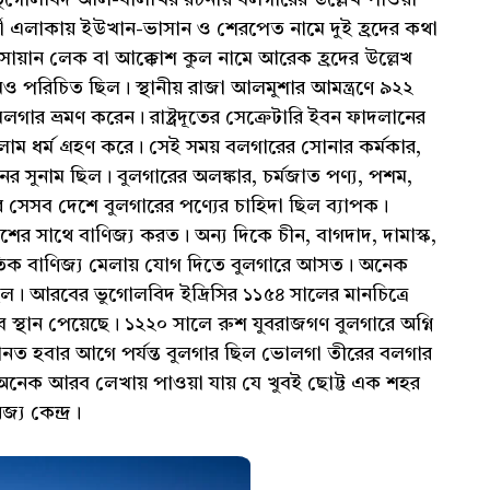
ভুগোলবিদ আল-বালখির রচনায় বলগারের উল্লেখ পাওয়া
তী এলাকায় ইউখান-ভাসান ও শেরপেত নামে দুই হ্রদের কথা
সোয়ান লেক বা আক্কোশ কুল নামে আরেক হ্রদের উল্লেখ
ও পরিচিত ছিল। স্থানীয় রাজা আলমুশার আমন্ত্রণে ৯২২
বলগার ভ্রমণ করেন। রাষ্ট্রদূতের সেক্রেটারি ইবন ফাদলানের
ম ধর্ম গ্রহণ করে। সেই সময় বলগারের সোনার কর্মকার,
নের সুনাম ছিল। বুলগারের অলঙ্কার, চর্মজাত পণ্য, পশম,
র সেসব দেশে বুলগারের পণ্যের চাহিদা ছিল ব্যাপক।
ের সাথে বাণিজ্য করত। অন্য দিকে চীন, বাগদাদ, দামাস্ক,
তর্জাতিক বাণিজ্য মেলায় যোগ দিতে বুলগারে আসত। অনেক
ছিল। আরবের ভুগোলবিদ ইদ্রিসির ১১৫৪ সালের মানচিত্রে
ে স্থান পেয়েছে। ১২২০ সালে রুশ যুবরাজগণ বুলগারে অগ্নি
ত হবার আগে পর্যন্ত বুলগার ছিল ভোলগা তীরের বলগার
ের অনেক আরব লেখায় পাওয়া যায় যে খুবই ছোট্ট এক শহর
জ্য কেন্দ্র।