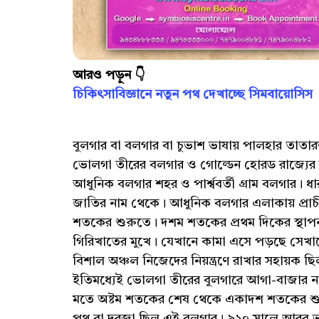
আরও পড়ুন 👇
চিকিৎসাবিজ্ঞানে নতুন পথ দেখাচ্ছে সিমবায়োসিস
বুলগার বা বলগার বা চুভাশ ভাষায় পালহার তাতারস্
ভোলগা তীরের বলগার ও গোল্ডেন হোরড রাজ্যের
আধুনিক বলগার শহর ও পার্শ্ববর্তী গ্রাম বলগার।
জাতির নাম থেকে। আধুনিক বলগার এলাকায় প্
শতকের শুরুতে। দশম শতকের প্রথম দিকের স্থা
গিরিখাতের মুখে। যেখানে কামা এসে পড়ছে সেখানে
বিশাল অঞ্চল নিজেদের নিয়ন্ত্রণে রাখার সহায়
ইতিমধ্যেই ভোলগা তীরের বুলগারে আগা-বাজার না
মতে অষ্টম শতকের শেষ থেকে একাদশ শতকের শুরু প