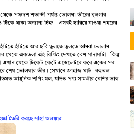
শম থেকে পঞ্চদশ শতাব্দী পর্যন্ত ভোলগা তীরের বুলগার
াদ ও টিকে থাকা অন্যান্য চিহ্ন – এসবই হারিয়ে যাওয়া শহরের
ে। হাঁটতে হাঁটতে আর ছবি তুলতে তুলতে আমরা চললাম
পর থেকে একতলা এই বিল্ডিং দেখতে বেশ সাদামাটা। কিন্তু
না এখান থেকে টিকেট কেটে এক্সেলেটরে করে একের পর
ারে শেষ ভোলগার তীর। সেখানে জাহাজ ঘাট। বহুতল
 রীতিমত আধুনিক শপিং মল, যদিও পণ্য সামগ্রীর বেশির ভাগ
ঞা তৈরি করছে সাহা অলঙ্কার