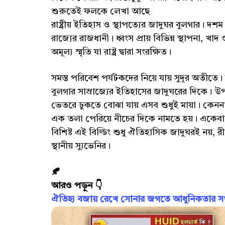
শুরুতেই ফলকে লেখা আছে
রাষ্ট্রীয় ইতিহাস ও স্থাপত্যের জাদুঘর বুলগার। দ
রাজ্যের রাজধানী। ধ্বংস প্রায় বিভিন্ন স্থাপনা, খ
অমূল্য স্মৃতি যা রাষ্ট্র দ্বারা সংরক্ষিত।
সমস্ত পরিবেশ পর্যটকদের নিয়ে যায় সুদূর অতীত
বুলগার সাম্রাজ্যের ইতিহাসের জাদুঘরের দিকে। উ
ভেতরে ঢুকতে বোঝা যায় এসব শুধুই মায়া। কেন
এক তলা পেরিয়ে নীচের দিকে নামতে হয়। একেব
বিশিষ্ট এই বিল্ডিং শুধু ঐতিহাসিক জাদুঘরই নয়,
স্থানীয় স্যুভেনির।
🍂
আরও পড়ুন 👇
ঐতিহ্য বজায় রেখে সোনার জগতে আধুনিকতার সংজ্