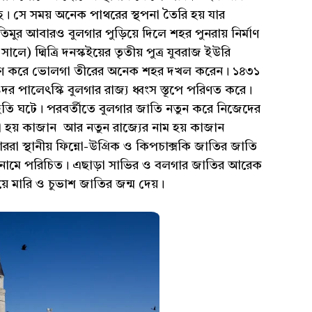
ছে। সে সময় অনেক পাথরের স্থপনা তৈরি হয় যার
মুর আবারও বুলগার পুড়িয়ে দিলে শহর পুনরায় নির্মাণ
) দ্মিত্রি দনস্কইয়ের তৃতীয় পুত্র যুবরাজ ইউরি
ক্রমণ করে ভোলগা তীরের অনেক শহর দখল করেন। ১৪৩১
ওদর পালেৎস্কি বুলগার রাজ্য ধ্বংস স্তূপে পরিণত করে।
তি ঘটে। পরবর্তীতে বুলগার জাতি নতুন করে নিজেদের
নী হয় কাজান আর নতুন রাজ্যের নাম হয় কাজান
রা স্থানীয় ফিন্নো-উগ্রিক ও কিপচাক্সকি জাতির জাতি
ার নামে পরিচিত। এছাড়া সাভির ও বলগার জাতির আরেক
হয়ে মারি ও চুভাশ জাতির জন্ম দেয়।