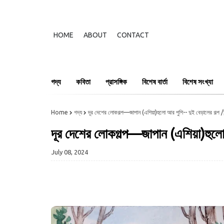
HOME
ABOUT
CONTACT
গদ্য
কবিতা
প্রাসঙ্গিক
বিশেষ বার্তা
বিশেষ সংখ্যা
Home
গদ্য
দূর দেশের লোকগল্প—জাপান (এশিয়া)হুলো আর পুশি-- দুই বেড়ালের গল্প /চ
দূর দেশের লোকগল্প—জাপান (এশিয়া)হুলো আ
July 08, 2024