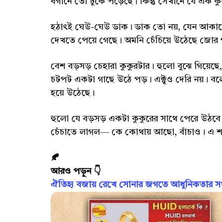
বগানে তো ঢুকে পড়েছে। কিন্তু সেখানে যে এক কু
হঠাৎই ঘেউ-ঘেউ ডাক। ডাক তো নয়, যেন আকাশে
দেখতে পেয়ে গেছে। অমনি চেঁচিয়ে উঠেছে জোর
বেশ বড়সড় চেহারা কুকুরটার। হুলো বুঝে গিয়েছে
চটপট একটা গাছে উঠে পড়। এক্টুও দেরি নয়। বলে
হয়ে উঠেছে।
হুলো যে বড়সড় একটা কুকুরের সাথে পেরে উঠবে 
চেঁচাতে লাগল— কে কোথায় আছো, বাঁচাও। এ 
🍂
আরও পড়ুন 👇
ঐতিহ্য বজায় রেখে সোনার জগতে আধুনিকতার সংজ্