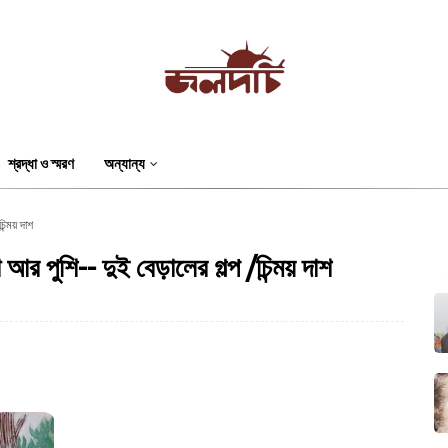
শ্রদ্ধা ও স্মরণ
অন্যান্য
িন্ময় দাশ
র পুশি-- দুই বেড়ালের গল্প /চিন্ময় দাশ