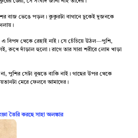
কুরের ডেরা, সে সংবাদ জানা নাই তাদের।
র বাজ ভেঙে পড়ল। কুকুরটা বাগানে ঢুকেই দুজনকে
 গলায়।
, এ বিপদ থেকে রেহাই নাই। সে চেঁচিয়ে উঠল—পুশি,
ই, রুখে দাঁড়াল হুলো। রাগে তার সারা শরীরে লোম খাড়া
না, পুশির সেটা বুঝতে বাকি নাই। গাছের উপর থেকে
শয়তানটা মেরে ফেলবে আমাদের।
ঞা তৈরি করছে সাহা অলঙ্কার