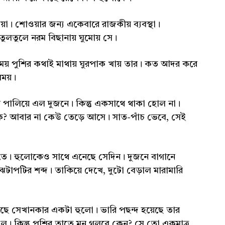
া। শোওয়ার জন্য একেবারে রাজকীয় ব্যবস্থা।
তুলতুলে নরম বিছানায় ঘুমোয় সে।
 সময় পুশির কথাই মাথায় ঘুরপাক খায় তার। কত আদর করে
 সময়।
 পালিয়ে এল দুজনে। কিন্তু একসাথে থাকা হোল না।
ে? আবার না কেউ তেড়ে আসে। সাত-পাঁচ ভেবে, সেই
তে। হুলোকেও সাথে এনেছে সেদিন। দুজনে বাগানে
টাপটির শব্দ। তাকিয়ে দেখে, দুটো বেড়াল মারামারি
ছে সেখানকার একটা হুলো। ভারি পছন্দ হয়েছে তার
ল। কিন্তু পুশির তাতে মন গলবে কেন? সে তো একমাত্র