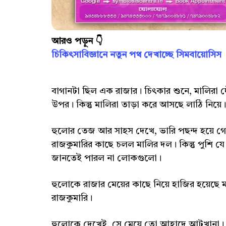
আরও পড়ুন 👇
চিকিৎসাবিজ্ঞানে নতুন পথ দেখাচ্ছে সিমবায়োসিস
বাগানটা ছিল এক রাজার। চিৎকার শুনে, মালিরা 
উপর। কিন্তু মালিরা তাড়া করে আসছে লাঠি নিয়
হুলোর তেজ আর সাহস দেখে, ভারি পছন্দ হয়ে 
রাজকুমারির কাছে চলল মালির দল। কিন্তু পুশি যে
জানতেই পারল না লোকগুলো।
হুলোকে রাজার মেয়ের কাছে নিয়ে হাজির হয়েছে 
রাজকুমারি।
হুলোকে দেখেই, সে মেয়ে তো আহ্লাদে আটখানা