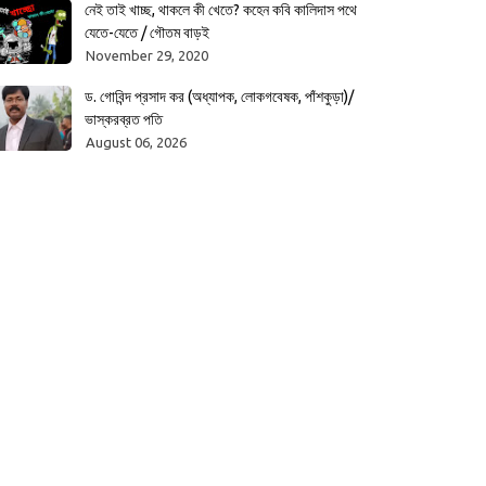
নেই তাই খাচ্ছ, থাকলে কী খেতে? কহেন কবি কালিদাস পথে
যেতে-যেতে / গৌতম বাড়ই
November 29, 2020
ড. গোবিন্দ প্রসাদ কর (অধ্যাপক, লোকগবেষক, পাঁশকুড়া)/
ভাস্করব্রত পতি
August 06, 2026