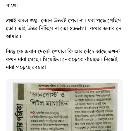
সাথে।
প্রশ্নই করল শুধু। কোন উত্তরই পেল না। ধরা পড়ে গেছিস
তো। তাই উত্তর দিচ্ছিস না তো হতভাগা। কথার জবাব দে
আমার।
কিন্তু কে জবাব দেবে? শেয়াল কি আর বেঁচে আছে তখন?
কখন মারা গেছে। গিয়েছিল নেকড়েকে বাঁচাতে। নিজেই
মারা পড়েছে বেচারা।