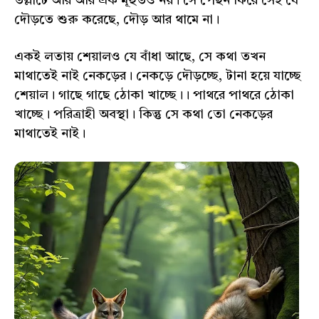
তল্লাটে আর আর এক মূহুর্তও নয়। সে পেছন ফিরে সেই যে
দৌড়তে শুরু করেছে, দৌড় আর থামে না।
একই লতায় শেয়ালও যে বাঁধা আছে, সে কথা তখন
মাথাতেই নাই নেকড়ের। নেকড়ে দৌড়চ্ছে, টানা হয়ে যাচ্ছে
শেয়াল। গাছে গাছে ঠোকা খাচ্ছে।। পাথরে পাথরে ঠোকা
খাচ্ছে। পরিত্রাহী অবস্থা। কিন্তু সে কথা তো নেকড়ের
মাথাতেই নাই।