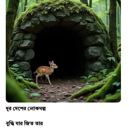
দূর দেশের লোকগল্প
বুদ্ধি যার জিত তার