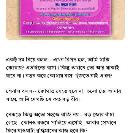
একটু দম নিয়ে বলল-- এখন বিপদ হল, আমি থাকি
কোথায়? এতদিনের বাসা। কিন্তু ওখানে তো আর থাকাই
যাবে না। নতুন করে কোথায় বাসা খুঁজতে যাই এখন?
শেয়াল বলল-- কোথাও যেতে হবে না। চলো তো আমার
সাথে, আমি দেখছি সে কত বড় বীর।
নেকড়ে কিন্তু অতো সহজে রাজি নয়-- বড় জোর বাঁচা
গেছে। কোনও রকমে পালিয়ে এসেছি। আবার সেখানে
ফিরে যাওয়াটা বুদ্ধিমানের কাজ হবে কি?