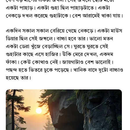
বেশ বড় মাপের একটা জঙ্গল। সেই জঙ্গলে ছোট মতো
একটা পাহাড়। একটা গুহা ছিল পাহাড়টাতে। একটা
নেকড়ে দখল করেছে গুহাটাকে। বেশ আরামেই থাকা যায়।
একদিন সকাল সকাল বেরিয়ে গেছে নেকড়ে। একটা মাউস
ডিয়ার ছিল সেই জঙ্গলে। বাচ্চা হবে তার। ভালো মতন
একটা ডেরা খুঁজে বেড়াচ্ছিল সে। ঘুরতে ঘুরতে সেই
গুহাটার কাছে এসে হাজির। উঁকি মেরে দেখল, একদম
ফাঁকা। কেউ কোথাও নেই। জায়গাটাও বেশ ভালোই।
পছন্দ হতে ভিতরে ঢুকে পড়েছে। খানিক বাদে দুটো বাচ্চাও
হয়েছে তার।