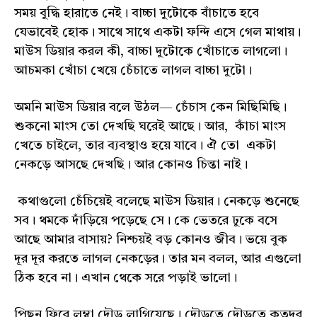
সময় বুদ্ধি হারাতে নেই। বাচ্চা দুটোকে বাঁচাতে হবে
যেভাবেই হোক। সাথে সাথে একটা ফন্দি এসে গেল মাথায়।
মাউস ডিয়ার করল কী, বাচ্চা দুটোকে খোঁচাতে লাগলো।
আচমকা খোঁচা খেয়ে চেঁচাতে লাগল বাচ্চা দুটো।
অমনি মাউস ডিয়ার বলে উঠল— চেঁচাস কেন মিছিমিছি।
শুকনো মাংস তো দেখছি ঘরেই আছে। আর, কাঁচা মাংস
খেতে চাইলে, তার ব্যবস্থাও হয়ে যাবে। ঐ তো একটা
নেকড়ে আসছে দেখছি। আর কোনও চিন্তা নাই।
কথাগুলো চেঁচিয়েই বলেছে মাউস ডিয়ার। নেকড়ে শুনেছে
সব। থমকে দাঁড়িয়ে পড়েছে সে। কে ভেতরে ঢুকে বসে
আছে আমার বাসায়? নিশ্চয়ই বড় কোনও জীব। ভয়ে বুক
দূর দূর করতে লাগল নেকড়ের। তার মন বলল, আর এগুলো
ঠিক হবে না। এখান থেকে সরে পড়াই ভালো।
পিছন ফিরে লম্বা দৌড় লাগিয়েছে। দৌড়তে দৌড়তে কতদূর