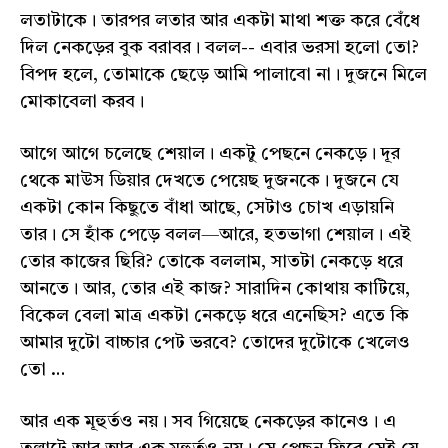
লতাটাকে। তারপর লতার আর একটা মাথা শক্ত করে বেঁধে
দিল নেকড়ের বুক বরাবর। বলল-- এবার ভরসা হলো তো?
বিপদ হলে, তোমাকে ছেড়ে আমি পালাবো না। দুজনে মিলে
মোকাবেলা করব।
আগে আগে চলেছে শেয়াল। একটু পেছনে নেকড়ে। দূর
থেকে মাউস ডিয়ার দেখতে পেয়েছ দুজনকে। দুজনে যে
একটা কোন কিছুতে বাঁধা আছে, সেটাও চোখ এড়ায়নি
তার। সে হাঁক পেড়ে বলল—আরে, হতভাগা শেয়াল। এই
তোর কাজের ছিরি? তোকে বললাম, সাতটা নেকড়ে ধরে
আনতে। আর, তোর এই কাজ? সারাদিন কোথায় কাটিয়ে,
বিকেল বেলা মাত্র একটা নেকড়ে ধরে এনেছিস? এতে কি
আমার দুটো বাচ্চার পেট ভরবে? তোদের দুটোকে খেলেও
তো …
আর এক মূহুর্তও নয়। সব গিয়েছে নেকড়ের কানেও। এ