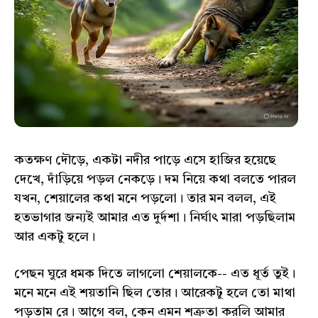
কতক্ষণ দৌড়ে, একটা নদীর পাড়ে এসে হাজির হয়েছে
দেখে, দাঁড়িয়ে পড়ল নেকড়ে। দম নিয়ে কথা বলতে পারল
যখন, শেয়ালের কথা মনে পড়লো। তার মন বলল, এই
হতভাগার জন্যই আমার এত দুর্দশা। নির্ঘাৎ মারা পড়ছিলাম
আর একটু হলে।
পেছন ঘুরে ধমক দিতে লাগলো শেয়ালকে-- এত ধূর্ত তুই।
মনে মনে এই শয়তানি ছিল তোর। আরেকটু হলে তো মাথা
পড়তাম রে। আগে বল, কেন এমন শত্রুতা করলি আমার