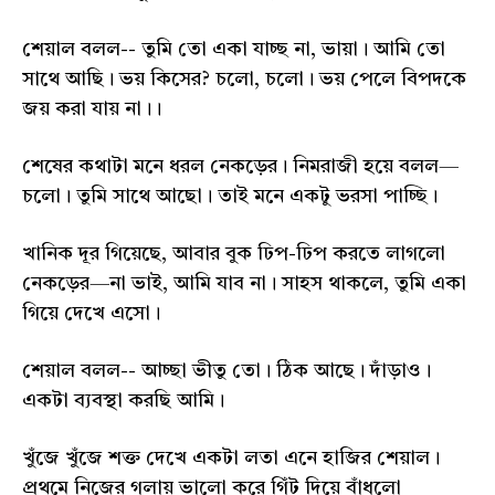
শেয়াল বলল-- তুমি তো একা যাচ্ছ না, ভায়া। আমি তো
সাথে আছি। ভয় কিসের? চলো, চলো। ভয় পেলে বিপদকে
জয় করা যায় না।।
শেষের কথাটা মনে ধরল নেকড়ের। নিমরাজী হয়ে বলল—
চলো। তুমি সাথে আছো। তাই মনে একটু ভরসা পাচ্ছি।
খানিক দূর গিয়েছে, আবার বুক ঢিপ-ঢিপ করতে লাগলো
নেকড়ের—না ভাই, আমি যাব না। সাহস থাকলে, তুমি একা
গিয়ে দেখে এসো।
শেয়াল বলল-- আচ্ছা ভীতু তো। ঠিক আছে। দাঁড়াও।
একটা ব্যবস্থা করছি আমি।
খুঁজে খুঁজে শক্ত দেখে একটা লতা এনে হাজির শেয়াল।
প্রথমে নিজের গলায় ভালো করে গিঁট দিয়ে বাঁধলো