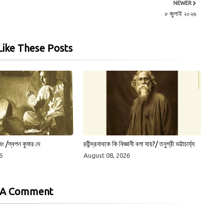
NEWER
৮ জুলাই ২০২৬
ike These Posts
বং /স্বপন কুমার দে
রবীন্দ্রনাথকে কি বিজ্ঞানী বলা যায়?/ তনুশ্রী ভট্টাচার্য্য
6
August 08, 2026
 A Comment