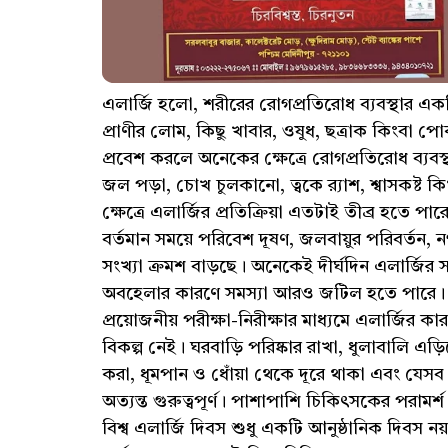
এলার্জি হলো, শরীরের রোগপ্রতিরোধ ব্যবস্থার একটি
প্রাণীর লোম, কিছু খাবার, ওষুধ, ছত্রাক কিংবা পো
প্রবেশ করলে অনেকের ক্ষেত্রে রোগপ্রতিরোধ ব্যবস্থ
জল পড়া, চোখ চুলকানো, ত্বকে র‍্যাশ, শ্বাসকষ্ট ক
ক্ষেত্রে এলার্জির প্রতিক্রিয়া এতটাই তীব্র হতে 
বর্তমান সময়ে পরিবেশ দূষণ, জলবায়ুর পরিবর্তন, 
সংখ্যা ক্রমশ বাড়ছে। অনেকেই দীর্ঘদিন এলার্জির
অবহেলার কারণে সমস্যা আরও জটিল হতে পারে। তা
প্রয়োজনীয় পরীক্ষা-নিরীক্ষার মাধ্যমে এলার্জির
বিকল্প নেই। ঘরবাড়ি পরিষ্কার রাখা, ধুলাবালি এড
করা, ধূমপান ও ধোঁয়া থেকে দূরে থাকা এবং যেসব 
অত্যন্ত গুরুত্বপূর্ণ। পাশাপাশি চিকিৎসকের পরাম
বিশ্ব এলার্জি দিবস শুধু একটি আনুষ্ঠানিক দিবস নয়