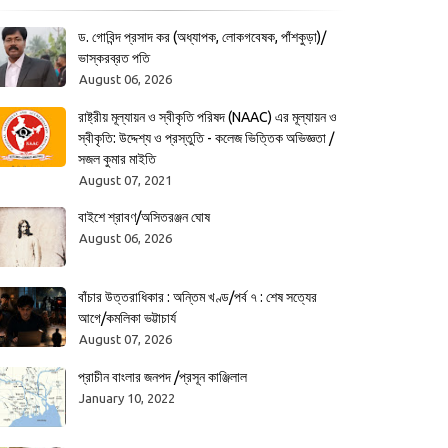
ড. গোবিন্দ প্রসাদ কর (অধ্যাপক, লোকগবেষক, পাঁশকুড়া)/
ভাস্করব্রত পতি
August 06, 2026
রাষ্ট্রীয় মূল্যায়ন ও স্বীকৃতি পরিষদ (NAAC) এর মূল্যায়ন ও
স্বীকৃতি: উদ্দেশ্য ও প্রস্তুতি - কলেজ ভিত্তিক অভিজ্ঞতা /
সজল কুমার মাইতি
August 07, 2021
বাইশে শ্রাবণ/অসিতরঞ্জন ঘোষ
August 06, 2026
বাঁচার উত্তরাধিকার : অন্তিম খণ্ড/পর্ব ৭ : শেষ সত্যের
আগে/কমলিকা ভট্টাচার্য
August 07, 2026
প্রাচীন বাংলার জনপদ /প্রসূন কাঞ্জিলাল
January 10, 2022