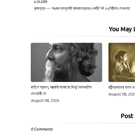
OLDER
ব্রহ্মসূত্র --- শঙ্কর মতানুসারী প্রস্থানত্রয়ের একটি/ পর্ব ১৮/প্রীতম সেনগুপ্ত
You May L
বাইশে শ্রাবণ, আত্মবিশ্লেষণের দিন/ দোলনচাঁপা
রবীন্দ্রনাথের রতন এ
তেওয়ারী দে
August 08, 202
August 08, 2026
Post
0 Comments