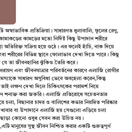
 অস্বাভাবিক প্রতিক্রিয়া। সাধারণত ধুলাবালি, ফুলের রেণু,
কামাকড়ের কামড়ের মতো নির্দিষ্ট কিছু উপাদান শরীরে
া অতিরিক্ত সক্রিয় হয়ে ওঠে। এর ফলেই হাঁচি, নাক দিয়ে
িংবা শরীরের বিভিন্ন স্থানে ফোলাভাব দেখা দিতে পারে। কিছু
পারে যে তা জীবনহানির ঝুঁকিও তৈরি করে।
নগরায়ণ এবং জীবনযাত্রার পরিবর্তনের কারণে এলার্জি রোগীর
 সমস্যাকে সাধারণ অসুবিধা ভেবে অবহেলা করেন,কিন্তু
ই লক্ষণ দেখা দিলে চিকিৎসকের পরামর্শ নিয়ে
 কারণ শনাক্ত করা জরুরি। এলার্জি প্রতিরোধে সচেতনতার
়িয়ে চলা, বিছানার চাদর ও বালিশের কভার নিয়মিত পরিষ্কার
খাবার বা উপাদানে এলার্জি হয় সেগুলো এড়িয়ে চলা
র্শ ছাড়া কোনো ওষুধ সেবন করা উচিত নয়।
,এটি মানুষের সুস্থ জীবন নিশ্চিত করার একটি গুরুত্বপূর্ণ