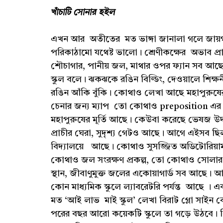
খাঁচাটি সোনার হইল
এখন আর অতীতের মত ভাঙ্গা জানালা গলে জায়গা রা
পরিকাঠামো যথেষ্ট ভালো। শ্রেণীকক্ষের অভাব প্রা
শৌচাগার, পানীয় জল, মাথার ওপর ফ্যান সব আছ
স্কুল বলে। ঝকঝকে রঙিন বিল্ডিং, দেওয়ালে শিক্ষ
রঙিন আঁকি বুঁকি। কোথাও লেখা আছে মহাপুরুষে
চেনার জন্য ম্যাপ তো কোথাও preposition এর ব্
মহাপুরুষের মূর্তি আছে। কেউবা করেছে ভেষজ উদ্
প্রাচীর ঘেরা, সুদৃশ্য গেটও আছে। আগে এইসব ছি
বিদ্যালয়ে আছে। কোথাও সুসজ্জিত অডিটোরিয়াম 
কোথাও জল সংরক্ষণ প্রকল্প, তো কোথাও সোলার লা
স্থান, জীবাণুমুক্ত জলের একোয়াগার্ড সব আছে। আছে 
কোন মাধ্যমিক স্কুলে ল্যাবরেটরি পর্যন্ত আছে ।
মত ‘আই লাভ মাই স্কুল’ লেখা বিরাট গ্লো সাইন বো
পরের বছর আরো কয়েকটি স্কুলে তা গড়ে উঠবে। ক