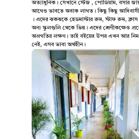
অত্যাধুনিক। সেখানে স্টেজ , পোডিয়াম, বসার জা
আগেও ভাবতে অবাক লাগত। কিছু কিছু আদিবাসী বিদ্
। এদের ঝকঝকে হেডমাস্টার রুম, স্টাফ রুম, ক্ল
অন্য স্কুলগুলি থেকে ভিন্ন। এদের শ্রেণীকক্ষেও প্রজ
অগ্রগতির লক্ষণ। তাই বইয়ের উপর এখন আর নিম ফু
নেই, এসব ভাবা অর্থহীন।