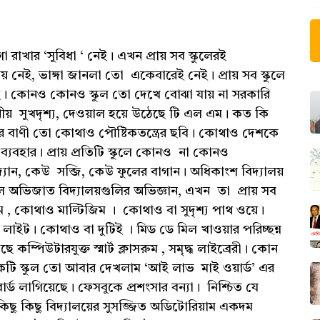
খার ‘সুবিধা ‘ নেই। এখন প্রায় সব স্কুলেরই
য় নেই, ভাঙ্গা জানলা তো একেবারেই নেই। প্রায় সব স্কুলে
ে। কোনও কোনও স্কুল তো দেখে বোঝা যায় না সরকারি
নীয় সুখদৃশ্য, দেওয়াল হয়ে উঠেছে টি এল এম। কত কি
র বাণী তো কোথাও পৌষ্টিকতন্ত্রের ছবি। কোথাও দেশকে
যবহার। প্রায় প্রতিটি স্কুলে কোনও না কোনও
যান, কেউ সব্জি, কেউ ফুলের বাগান। অধিকাংশ বিদ্যালয়
ল অভিজাত বিদ্যালয়গুলির অভিজ্ঞান, এখন তা প্রায় সব
, কোথাও মাল্টিজিম । কোথাও বা সুদৃশ্য পাথ ওয়ে।
ইট। কোথাও বা দুটিই । মিড ডে মিল খাওয়ার পরিচ্ছন্ন
কম্পিউটারযুক্ত স্মার্ট ক্লাসরুম , সমৃদ্ধ লাইব্রেরী। কোন
 একটি স্কুল তো আবার দেখলাম ‘আই লাভ মাই ওয়ার্ড’ এর
র্ড লাগিয়েছে। ফেসবুকে প্রশংসার বন্যা। নিশ্চিত যে
িছু কিছু বিদ্যালয়ের সুসজ্জিত অডিটোরিয়াম একদম