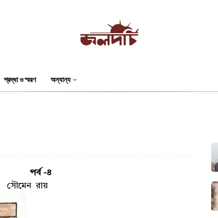
শ্রদ্ধা ও স্মরণ
অন্যান্য
র্ব -৪
ায়