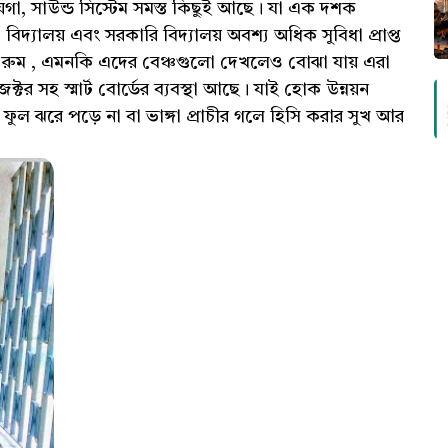
য়গা, সাউন্ড সিস্টেম সমস্ত কিছুই আছে। যা এক দশক
যালয় এবং সরকারি বিদ্যালয় অবশ্য অধিক সুবিধা প্রাপ্ত
াস রুম , এমনকি এদের বেঞ্চগুলো দেখলেও বোঝা যায় এরা
েক্টর সহ স্মার্ট বোর্ডের ব্যবস্থা আছে। যাই হোক উন্নয়ন
ল ঝরে পড়ে না বা ভাঙ্গা প্রাচীর গলে হিসি করার সুখ আর