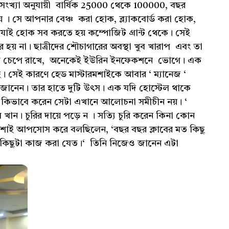
্ট সংখ্যা অনুযায়ী বার্ষিক 25000 থেকে 100000, বছর
় । সে আপনার বেঞ্চ করা হোক, ব্ল্যাকবোর্ড করা হোক,
াই হোক সব করতে হয় কম্পোজিট গ্রান্ট থেকে। সেই
র হয় না। ছাত্রীদের শৌচাগারের অবস্থা খুব খারাপ এবং তা
ক বেগ চেপে রাখে, অনেকেই ইউরিন ইনফেকশনে ভোগে। এক
েই। সেই কারণে হেড মাস্টারমশাইকে আবার ‘ ম্যানেজ ‘
্ষ জানেন। তার হাতে দুটি উৎস। এক যদি হোস্টেল থাকে
কিভাবে করেন সেটা এখানে আলোচনা সমীচীন নয়। ‘
খান। চুরির দায়ে পড়ে ন । সত্যি চুরি করেন কিনা কোন
টমশাই আপসোস করে বলছিলেন, ‘বছর বছর ক্লাবের মত কিছু
রো কিছুটা কাজ করা যেত।‘ তিনি নিজেও জানেন এটা