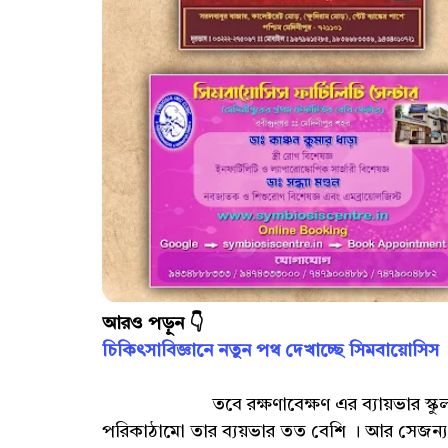
আরও পড়ুন 👇
চিকিৎসাবিজ্ঞানে নতুন পথ দেখাচ্ছে সিমবায়োসিস
তবে রক্ষণাবেক্ষণ এর ব্যায়ভার স্কুলকেই স
পরিকাঠামো তার ব্যয়ভার তত বেশি । আর সেজন্য স্ক