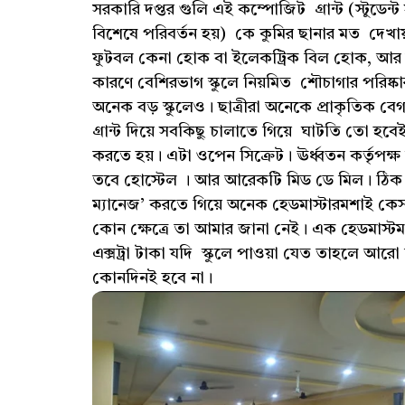
সরকারি দপ্তর গুলি এই কম্পোজিট গ্রান্ট (স্টুডেন
বিশেষে পরিবর্তন হয়) কে কুমির ছানার মত দেখায
ফুটবল কেনা হোক বা ইলেকট্রিক বিল হোক, আর য
কারণে বেশিরভাগ স্কুলে নিয়মিত শৌচাগার পরিষ্কা
অনেক বড় স্কুলেও। ছাত্রীরা অনেকে প্রাকৃতি
গ্রান্ট দিয়ে সবকিছু চালাতে গিয়ে ঘাটতি তো হব
করতে হয়। এটা ওপেন সিক্রেট। ঊর্ধ্বতন কর্তৃপক
তবে হোস্টেল । আর আরেকটি মিড ডে মিল। ঠিক 
ম্যানেজ’ করতে গিয়ে অনেক হেডমাস্টারমশাই কেস 
কোন ক্ষেত্রে তা আমার জানা নেই। এক হেডমাস্
এক্সট্রা টাকা যদি স্কুলে পাওয়া যেত তাহলে আ
কোনদিনই হবে না।